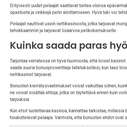
Erityisesti uudet pelaajat saattavat tuntea olonsa epävarmak
opastusta ja vinkkejä pelin aloittamiseen. Hyvä tuki voi t
Pelaajat nauttivat usein nettikasinoista, jotka tarjoavat mo
tehokkaammin ja tarjoavat lisäarvoa pelikokemukselle.
Kuinka saada paras hyö
Tarjontaa verratessa on hyvä huomioida, että toiset kasinot t
saada suuria bonusprosentteja talletuksellesi, kun taas tois
nettikasinot tarjoavat.
Bonusten kierrätysvaatimukset voivat vaikuttaa siihen, kuink
ne voivat sisältää ehtoja, jotka on täytettävä ennen kuin vo
tarjouksia.
Kun etsit luotettavaa kasinoa, kannattaa tarkistaa, millaisia 
houkuttelevat pelaajia. Varmista, että bonusten ehdot ovat s