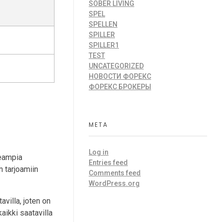
SOBER LIVING
SPEL
SPELLEN
SPILLER
SPILLER1
TEST
UNCATEGORIZED
НОВОСТИ ФОРЕКС
ФОРЕКС БРОКЕРЫ
META
Log in
peampia
Entries feed
n tarjoamiin
Comments feed
WordPress.org
villa, joten on
aikki saatavilla