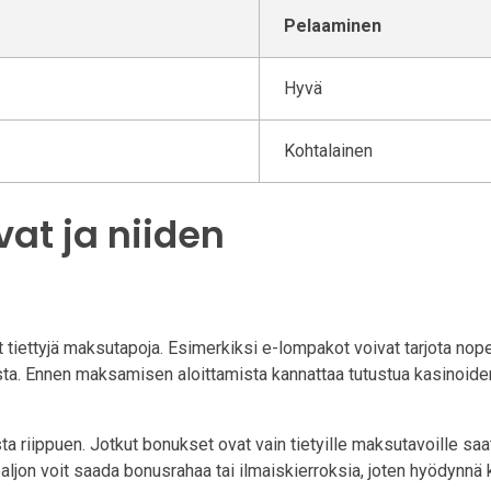
Pelaaminen
Hyvä
Kohtalainen
t ja niiden
t tiettyjä maksutapoja. Esimerkiksi e-lompakot voivat tarjota no
musta. Ennen maksamisen aloittamista kannattaa tutustua kasinoide
riippuen. Jotkut bonukset ovat vain tietyille maksutavoille saata
aljon voit saada bonusrahaa tai ilmaiskierroksia, joten hyödynnä k