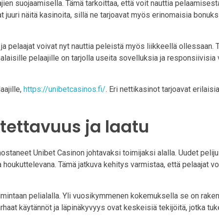
jien suojaamisella. Tämä tarkoittaa, että voit nauttia pelaamisest
juuri näitä kasinoita, sillä ne tarjoavat myös erinomaisia bonuksi
ja pelaajat voivat nyt nauttia peleistä myös liikkeellä ollessaan.
isille pelaajille on tarjolla useita sovelluksia ja responsiivisia
aajille,
https://unibetcasinos.fi/
. Eri nettikasinot tarjoavat erilaisi
otettavuus ja laatu
ostaneet Unibet Casinon johtavaksi toimijaksi alalla. Uudet pelijul
houkuttelevana. Tämä jatkuva kehitys varmistaa, että pelaajat voi
mintaan pelialalla. Yli vuosikymmenen kokemuksella se on rake
rhaat käytännöt ja läpinäkyvyys ovat keskeisiä tekijöitä, jotka tu