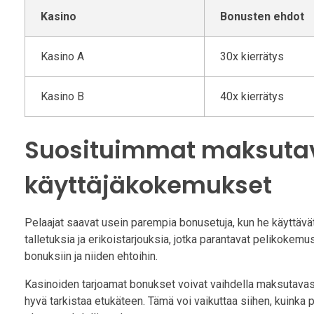
Kasino
Bonusten ehdot
Kasino A
30x kierrätys
Kasino B
40x kierrätys
Suosituimmat maksutava
käyttäjäkokemukset
Pelaajat saavat usein parempia bonusetuja, kun he käyttävä
talletuksia ja erikoistarjouksia, jotka parantavat pelikoke
bonuksiin ja niiden ehtoihin.
Kasinoiden tarjoamat bonukset voivat vaihdella maksutavasta 
hyvä tarkistaa etukäteen. Tämä voi vaikuttaa siihen, kuinka p