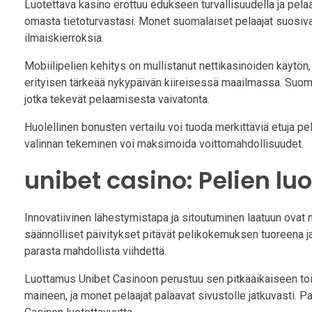
Luotettava kasino erottuu edukseen turvallisuudella ja pelaa
omasta tietoturvastasi. Monet suomalaiset pelaajat suosivat 
ilmaiskierroksia.
Mobiilipelien kehitys on mullistanut nettikasinoiden käytön, 
erityisen tärkeää nykypäivän kiireisessä maailmassa. Suomala
jotka tekevät pelaamisesta vaivatonta.
Huolellinen bonusten vertailu voi tuoda merkittäviä etuja pel
valinnan tekeminen voi maksimoida voittomahdollisuudet.
unibet casino: Pelien lu
Innovatiivinen lähestymistapa ja sitoutuminen laatuun ovat n
säännölliset päivitykset pitävät pelikokemuksen tuoreena ja 
parasta mahdollista viihdettä.
Luottamus Unibet Casinoon perustuu sen pitkäaikaiseen toi
maineen, ja monet pelaajat palaavat sivustolle jatkuvasti. Pa