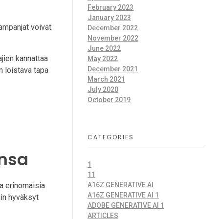
February 2023
January 2023
kampanjat voivat
December 2022
November 2022
June 2022
ajien kannattaa
May 2022
December 2021
n loistava tapa
March 2021
July 2020
October 2019
CATEGORIES
ensa
1
11
A16Z GENERATIVE AI
la erinomaisia
A16Z GENERATIVE AI 1
uin hyväksyt
ADOBE GENERATIVE AI 1
ARTICLES