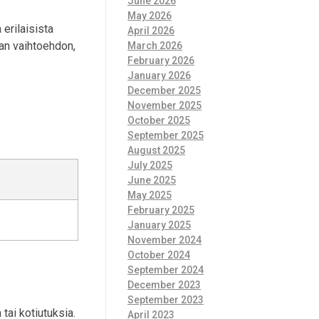
June 2026
May 2026
erilaisista
April 2026
van vaihtoehdon,
March 2026
February 2026
January 2026
December 2025
November 2025
October 2025
September 2025
August 2025
July 2025
June 2025
May 2025
February 2025
January 2025
November 2024
October 2024
September 2024
December 2023
September 2023
 tai kotiutuksia.
April 2023