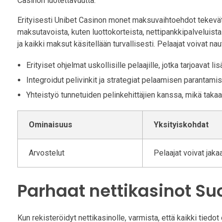
Casinon luotettavuutta.
Erityisesti Unibet Casinon monet maksuvaihtoehdot tekevät ta
maksutavoista, kuten luottokorteista, nettipankkipalveluis
ja kaikki maksut käsitellään turvallisesti. Pelaajat voivat 
Erityiset ohjelmat uskollisille pelaajille, jotka tarjoavat lis
Integroidut pelivinkit ja strategiat pelaamisen parantamis
Yhteistyö tunnetuiden pelinkehittäjien kanssa, mikä taka
Ominaisuus
Yksityiskohdat
Arvostelut
Pelaajat voivat jaka
Parhaat nettikasinot Su
Kun rekisteröidyt nettikasinolle, varmista, että kaikki tiedot