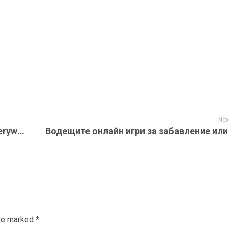
Nex
Blaze Spins Casino – Play At any time Everywhere in Germany
re marked *