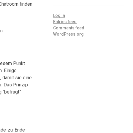
 Chatroom finden
Log in
Entries feed
Comments feed
n.
WordPress.org
diesem Punkt
. Einige
 damit sie eine
r. Das Prinzip
 “befragt”
Ende-zu-Ende-