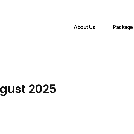
About Us
Package
ugust 2025