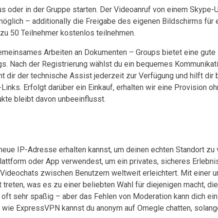
s oder in der Gruppe starten. Der Videoanruf von einem Skype-
öglich – additionally die Freigabe des eigenen Bildschirms für
zu 50 Teilnehmer kostenlos teilnehmen.
gemeinsames Arbeiten an Dokumenten – Groups bietet eine gute
egs. Nach der Registrierung wählst du ein bequemes Kommunikat
 dir der technische Assist jederzeit zur Verfügung und hilft dir b
Links. Erfolgt darüber ein Einkauf, erhalten wir eine Provision 
kte bleibt davon unbeeinflusst.
 neue IP-Adresse erhalten kannst, um deinen echten Standort zu 
attform oder App verwendest, um ein privates, sicheres Erlebni
e Videochats zwischen Benutzern weltweit erleichtert. Mit einer 
treten, was es zu einer beliebten Wahl für diejenigen macht, di
t oft sehr spaßig – aber das Fehlen von Moderation kann dich ei
 wie ExpressVPN kannst du anonym auf Omegle chatten, solang