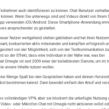
eilnehmer auch identifizieren zu können. Chat-Benutzer verhalte
 können. Wenn Sie unterwegs sind und Videos direkt von Ihrem
a App verwenden iOS/Android. Diese Smartphone-Anwendung ermö
vies ansprechender zu gestalten.
s neuer Nutzer weitgehend stehen geblieben und hat ihren Nutzer
sant, konkurrierten aktiv miteinander und kämpften erfolgreich u
istert von der Möglichkeit, sich von der Textkommunikation zu
 so der Effekt, dass eine Individual in der Nähe war, was bei
t Omegle ist seit 2009 einer der beliebtesten Dienste, um im In
e unsere Inhalte nutzen wollen.
 eine Menge Spaß bei den Gesprächen haben und deinen Horizont
elbst bestimmen kannst. Dann beendet einfach den Anruf und ver
des vollständigen VPN, aber sie blockiert die unbefugte Nutzun
 Video- oder Mikrofon-Chat mit Omegle nicht aktivieren willst o