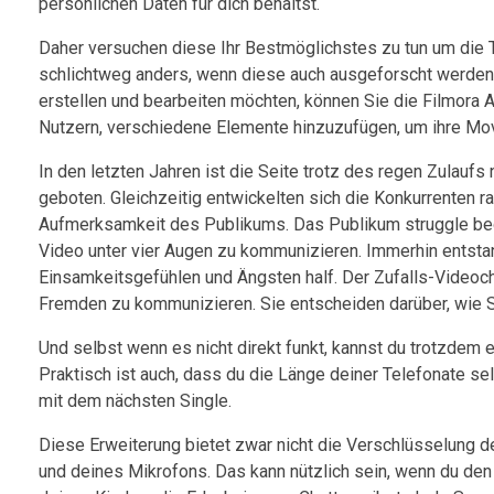
persönlichen Daten für dich behältst.
Daher versuchen diese Ihr Bestmöglichstes zu tun um die T
schlichtweg anders, wenn diese auch ausgeforscht werden
erstellen und bearbeiten möchten, können Sie die Filmor
Nutzern, verschiedene Elemente hinzuzufügen, um ihre Mo
In den letzten Jahren ist die Seite trotz des regen Zulauf
geboten. Gleichzeitig entwickelten sich die Konkurrenten ra
Aufmerksamkeit des Publikums. Das Publikum struggle bege
Video unter vier Augen zu kommunizieren. Immerhin entstand
Einsamkeitsgefühlen und Ängsten half. Der Zufalls-Videocha
Fremden zu kommunizieren. Sie entscheiden darüber, wie Si
Und selbst wenn es nicht direkt funkt, kannst du trotzdem
Praktisch ist auch, dass du die Länge deiner Telefonate s
mit dem nächsten Single.
Diese Erweiterung bietet zwar nicht die Verschlüsselung 
und deines Mikrofons. Das kann nützlich sein, wenn du den