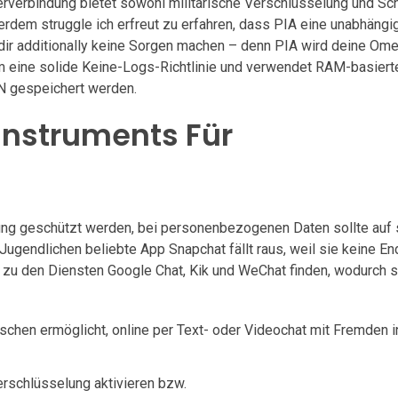
erverbindung bietet sowohl militärische Verschlüsselung und Sc
rdem struggle ich erfreut zu erfahren, dass PIA eine unabhängi
 dir additionally keine Sorgen machen – denn PIA wird deine Om
 eine solide Keine-Logs-Richtlinie und verwendet RAM-basierte
PN gespeichert werden.
Instruments Für
ung geschützt werden, bei personenbezogenen Daten sollte auf 
ugendlichen beliebte App Snapchat fällt raus, weil sie keine E
 zu den Diensten Google Chat, Kik und WeChat finden, wodurch s
chen ermöglicht, online per Text- oder Videochat mit Fremden i
rschlüsselung aktivieren bzw.