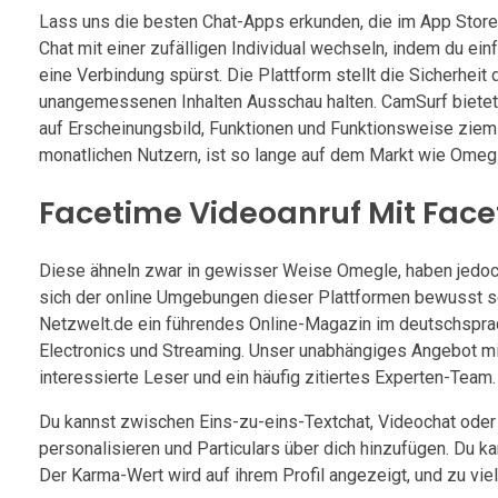
Lass uns die besten Chat-Apps erkunden, die im App Store
Chat mit einer zufälligen Individual wechseln, indem du ein
eine Verbindung spürst. Die Plattform stellt die Sicherheit
unangemessenen Inhalten Ausschau halten. CamSurf bietet 
auf Erscheinungsbild, Funktionen und Funktionsweise ziemlic
monatlichen Nutzern, ist so lange auf dem Markt wie Omeg
Facetime Videoanruf Mit Face
Diese ähneln zwar in gewisser Weise Omegle, haben jedoch
sich der online Umgebungen dieser Plattformen bewusst sei
Netzwelt.de ein führendes Online-Magazin im deutschsprac
Electronics und Streaming. Unser unabhängiges Angebot mit 
interessierte Leser und ein häufig zitiertes Experten-Team.
Du kannst zwischen Eins-zu-eins-Textchat, Videochat oder
personalisieren und Particulars über dich hinzufügen. Du k
Der Karma-Wert wird auf ihrem Profil angezeigt, und zu v