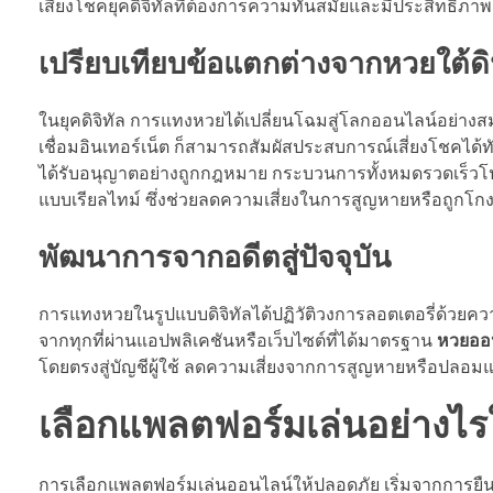
เสี่ยงโชคยุคดิจิทัลที่ต้องการความทันสมัยและมีประสิทธิภาพ
เปรียบเทียบข้อแตกต่างจากหวยใต้ด
ในยุคดิจิทัล การแทงหวยได้เปลี่ยนโฉมสู่โลกออนไลน์อย่างสม
เชื่อมอินเทอร์เน็ต ก็สามารถสัมผัสประสบการณ์เสี่ยงโชคได้ท
ได้รับอนุญาตอย่างถูกกฎหมาย กระบวนการทั้งหมดรวดเร็วโปร
แบบเรียลไทม์ ซึ่งช่วยลดความเสี่ยงในการสูญหายหรือถูกโก
พัฒนาการจากอดีตสู่ปัจจุบัน
การแทงหวยในรูปแบบดิจิทัลได้ปฏิวัติวงการลอตเตอรี่ด้วยค
จากทุกที่ผ่านแอปพลิเคชันหรือเว็บไซต์ที่ได้มาตรฐาน
หวยออนไ
โดยตรงสู่บัญชีผู้ใช้ ลดความเสี่ยงจากการสูญหายหรือป
เลือกแพลตฟอร์มเล่นอย่างไร
การเลือกแพลตฟอร์มเล่นออนไลน์ให้ปลอดภัย เริ่มจากการยืน