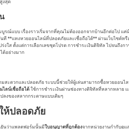
สูงสุด
ิน
บูรณ์แบบ เรื่องราวเริ่มจากที่คุณไม่ต้องออกจากบ้านอีกต่อไป แค
ันที **แทงหวยออนไลน์ที่ปลอดภัยและเชื่อถือได้** ผ่านเว็บไซต์หรื
่งใส ตั้งแต่การเลือกเลขชุดโปรด การชำระเงินดิจิทัล ไปจนถึงก
งได้อย่างมาก
วามสะดวกและปลอดภัย ระบบนี้ช่วยให้ผู้เล่นสามารถซื้อหวยออนไล
ลน์เชื่อถือได้
ใช้การชำระเงินผ่านช่องทางดิจิทัลที่หลากหลาย แ
ลอมแปลงของสลากกระดาษแบบเดิมๆ
ให้ปลอดภัย
ยันว่าแพลตฟอร์มนั้นมี
ใบอนุญาตที่ถูกต้อง
จากหน่วยงานกำกับดูแลที