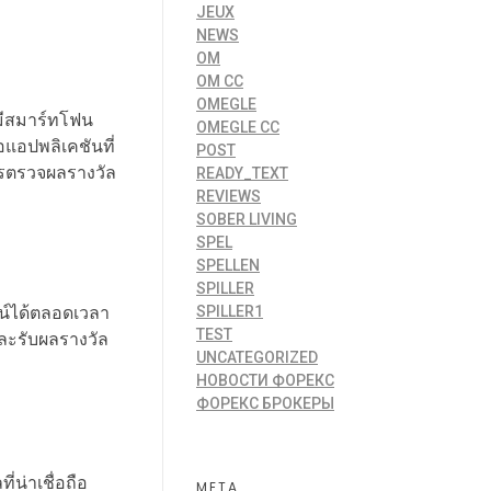
JEUX
NEWS
OM
OM CC
OMEGLE
่มีสมาร์ทโฟน
OMEGLE CC
อแอปพลิเคชันที่
POST
ารตรวจผลรางวัล
READY_TEXT
REVIEWS
SOBER LIVING
SPEL
SPELLEN
SPILLER
SPILLER1
น์ได้ตลอดเวลา
TEST
ละรับผลรางวัล
UNCATEGORIZED
НОВОСТИ ФОРЕКС
ФОРЕКС БРОКЕРЫ
่น่าเชื่อถือ
META