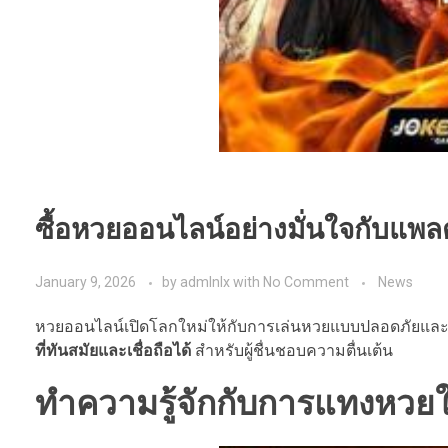
ซื้อหวยออนไลน์อย่างมั่นใจกับแพ
January 9, 2026
by
admlnlx
with
No Comment
News
หวยออนไลน์เปิดโลกใหม่ให้กับการเล่นหวยแบบปลอดภัยและสะด
ที่ทันสมัยและเชื่อถือได้
สำหรับผู้ชื่นชอบความตื่นเต้น
ทำความรู้จักกับการแทงหวยใ