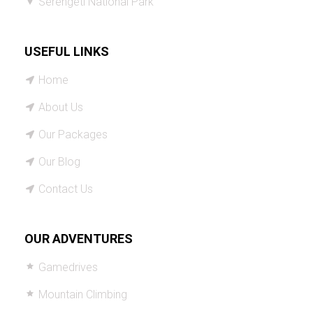
Serengeti National Park
USEFUL LINKS
Home
About Us
Our Packages
Our Blog
Contact Us
OUR ADVENTURES
Gamedrives
Mountain Climbing