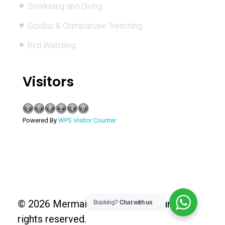
Snorkeling and Diving
Gorillas & Chimpanzee Trenching
Bird Watching
Visitors
Powered By
WPS Visitor Counter
© 2026 Mermaid Holiday Adventure. All
Booking?
Chat with us
rights reserved.