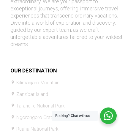
extraordinary. We are your passport to
exceptional journeys, offering immersive travel
experiences that transcend ordinary vacations.
Dive into a world of exploration and discovery,
guided by our expert team, as we craft
unforgettable adventures tailored to your wildest
dreams.
OUR DESTINATION
Kilimanjaro Mountain
Zanzibar Island
Tarangire National Park
Booking?
Chat with us
Ngorongoro Crater
Ruaha National Park