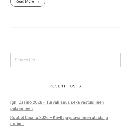
Read More
RECENT POSTS
Igni Casino 2026 – Turvallisuus sekä vastuullinen
pelaaminen
Roobet Casino 2026 – Käyttäjäystävällinen alusta ja
mobiili