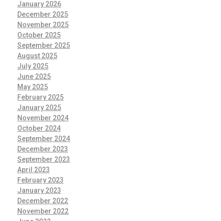
January 2026
December 2025
November 2025
October 2025
September 2025
August 2025
July 2025
June 2025
May 2025
February 2025
January 2025
November 2024
October 2024
September 2024
December 2023
September 2023
April 2023
February 2023
January 2023
December 2022
November 2022