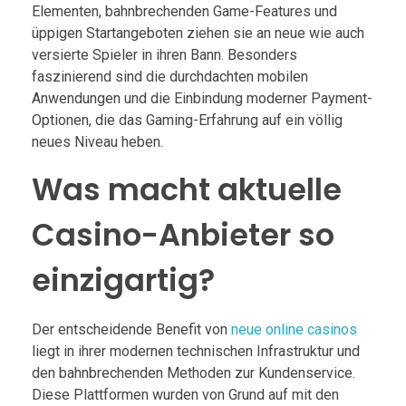
Elementen, bahnbrechenden Game-Features und
üppigen Startangeboten ziehen sie an neue wie auch
versierte Spieler in ihren Bann. Besonders
faszinierend sind die durchdachten mobilen
Anwendungen und die Einbindung moderner Payment-
Optionen, die das Gaming-Erfahrung auf ein völlig
neues Niveau heben.
Was macht aktuelle
Casino-Anbieter so
einzigartig?
Der entscheidende Benefit von
neue online casinos
liegt in ihrer modernen technischen Infrastruktur und
den bahnbrechenden Methoden zur Kundenservice.
Diese Plattformen wurden von Grund auf mit den