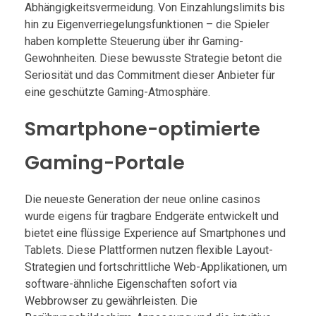
Abhängigkeitsvermeidung. Von Einzahlungslimits bis
hin zu Eigenverriegelungsfunktionen – die Spieler
haben komplette Steuerung über ihr Gaming-
Gewohnheiten. Diese bewusste Strategie betont die
Seriosität und das Commitment dieser Anbieter für
eine geschützte Gaming-Atmosphäre.
Smartphone-optimierte
Gaming-Portale
Die neueste Generation der neue online casinos
wurde eigens für tragbare Endgeräte entwickelt und
bietet eine flüssige Experience auf Smartphones und
Tablets. Diese Plattformen nutzen flexible Layout-
Strategien und fortschrittliche Web-Applikationen, um
software-ähnliche Eigenschaften sofort via
Webbrowser zu gewährleisten. Die