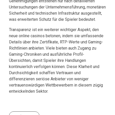
Genehmigungen entstehen nur nach detaillierten
Untersuchungen der Unternehmensführung, monetären
Sicherheit und technischen Infrastruktur ausgestellt,
was erweiterten Schutz für die Spieler bedeutet.
Transparenz ist ein weiterer wichtiger Aspekt, den
neue online casinos betonen, indem sie umfassende
Details über ihre Zertifikate, RTP-Werte und Gaming-
Richtlinien anbieten. Viele bieten auch Zugang zu
Gaming-Chroniken und ausführliche Profil-
Übersichten, damit Spieler ihre Handlungen
kontinuierlich verfolgen können. Diese Klarheit und
Durchsichtigkeit schaffen Vertrauen und
differenzieren seriöse Anbieter von weniger
vertrauenswürdigen Wettbewerbern in diesem zügig
entwickelnden Sektor.