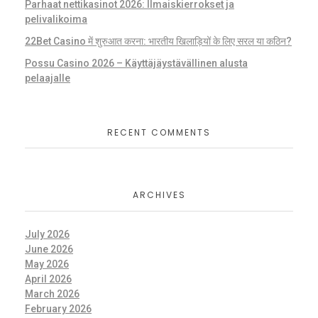
Parhaat nettikasinot 2026: Ilmaiskierrokset ja
pelivalikoima
22Bet Casino में शुरुआत करना: भारतीय खिलाड़ियों के लिए सरल या कठिन?
Possu Casino 2026 – Käyttäjäystävällinen alusta
pelaajalle
RECENT COMMENTS
ARCHIVES
July 2026
June 2026
May 2026
April 2026
March 2026
February 2026