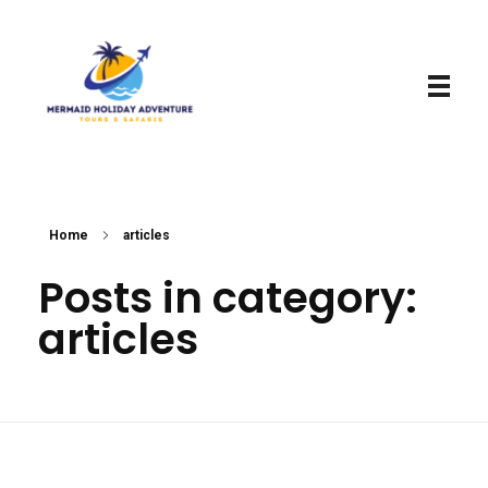
Mermaid Holiday Adventure
Perfect Adventure is Our Assurance
Home
articles
Posts in category:
articles