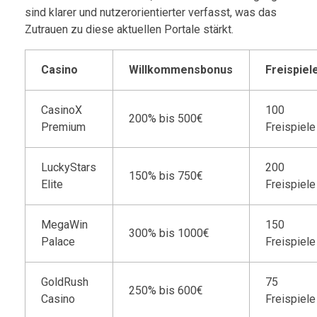
sind klarer und nutzerorientierter verfasst, was das
Zutrauen zu diese aktuellen Portale stärkt.
Casino
Willkommensbonus
Freispiel
CasinoX
100
200% bis 500€
Premium
Freispiele
LuckyStars
200
150% bis 750€
Elite
Freispiele
MegaWin
150
300% bis 1000€
Palace
Freispiele
GoldRush
75
250% bis 600€
Casino
Freispiele