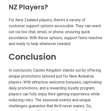
NZ Players?
For New Zealand players, there’s a variety of
customer support options accessible. They can reach
out via live chat, email, or phone, ensuring quick
assistance. With these options, support feels reactive
and ready to help whenever needed.
Conclusion
In conclusion, Casino Kingdom stands out by offering
unique promotions tailored just for New Aotearoa
players. With attractive welcome bonuses, captivating
daily promotions, and a rewarding loyalty program,
players can fully enjoy their gaming experience while
reducing risks. The seasonal events and unique
challenges guarantee that thrill never wanes. So,