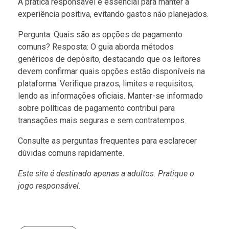
A prática responsável é essencial para manter a
experiência positiva, evitando gastos não planejados.
Pergunta: Quais são as opções de pagamento
comuns? Resposta: O guia aborda métodos
genéricos de depósito, destacando que os leitores
devem confirmar quais opções estão disponíveis na
plataforma. Verifique prazos, limites e requisitos,
lendo as informações oficiais. Manter-se informado
sobre políticas de pagamento contribui para
transações mais seguras e sem contratempos.
Consulte as perguntas frequentes para esclarecer
dúvidas comuns rapidamente.
Este site é destinado apenas a adultos. Pratique o
jogo responsável.