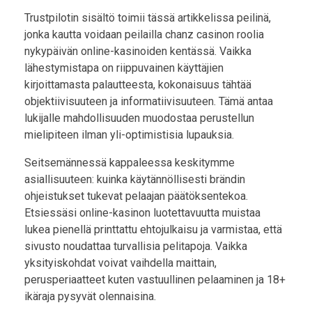
Trustpilotin sisältö toimii tässä artikkelissa peilinä,
jonka kautta voidaan peilailla chanz casinon roolia
nykypäivän online-kasinoiden kentässä. Vaikka
lähestymistapa on riippuvainen käyttäjien
kirjoittamasta palautteesta, kokonaisuus tähtää
objektiivisuuteen ja informatiivisuuteen. Tämä antaa
lukijalle mahdollisuuden muodostaa perustellun
mielipiteen ilman yli-optimistisia lupauksia.
Seitsemännessä kappaleessa keskitymme
asiallisuuteen: kuinka käytännöllisesti brändin
ohjeistukset tukevat pelaajan päätöksentekoa.
Etsiessäsi online-kasinon luotettavuutta muistaa
lukea pienellä printtattu ehtojulkaisu ja varmistaa, että
sivusto noudattaa turvallisia pelitapoja. Vaikka
yksityiskohdat voivat vaihdella maittain,
perusperiaatteet kuten vastuullinen pelaaminen ja 18+
ikäraja pysyvät olennaisina.