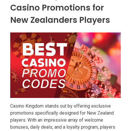
Casino Promotions for
New Zealanders Players
Casino Kingdom stands out by offering exclusive
promotions specifically designed for New Zealand
players. With an impressive array of welcome
bonuses, daily deals, and a loyalty program, players