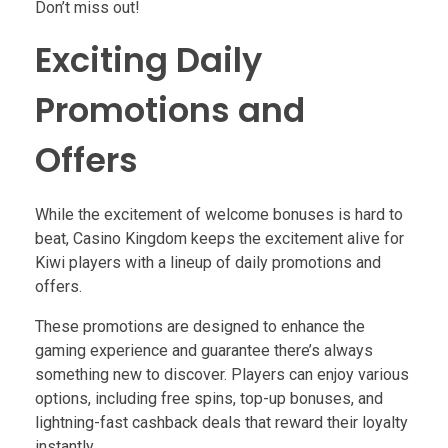
Don’t miss out!
Exciting Daily
Promotions and
Offers
While the excitement of welcome bonuses is hard to
beat, Casino Kingdom keeps the excitement alive for
Kiwi players with a lineup of daily promotions and
offers.
These promotions are designed to enhance the
gaming experience and guarantee there’s always
something new to discover. Players can enjoy various
options, including free spins, top-up bonuses, and
lightning-fast cashback deals that reward their loyalty
instantly.