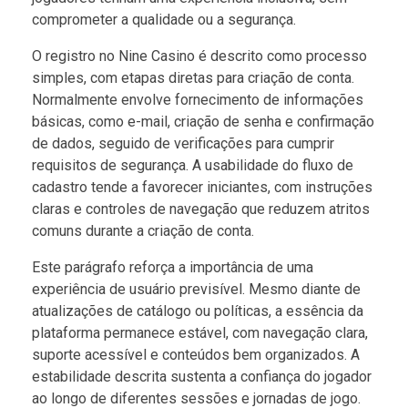
comprometer a qualidade ou a segurança.
O registro no Nine Casino é descrito como processo
simples, com etapas diretas para criação de conta.
Normalmente envolve fornecimento de informações
básicas, como e-mail, criação de senha e confirmação
de dados, seguido de verificações para cumprir
requisitos de segurança. A usabilidade do fluxo de
cadastro tende a favorecer iniciantes, com instruções
claras e controles de navegação que reduzem atritos
comuns durante a criação de conta.
Este parágrafo reforça a importância de uma
experiência de usuário previsível. Mesmo diante de
atualizações de catálogo ou políticas, a essência da
plataforma permanece estável, com navegação clara,
suporte acessível e conteúdos bem organizados. A
estabilidade descrita sustenta a confiança do jogador
ao longo de diferentes sessões e jornadas de jogo.