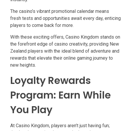
The casino’s vibrant promotional calendar means
fresh tests and opportunities await every day, enticing
players to come back for more.
With these exciting offers, Casino Kingdom stands on
the forefront edge of casino creativity, providing New
Zealand players with the ideal blend of adventure and
rewards that elevate their online gaming journey to
new heights.
Loyalty Rewards
Program: Earn While
You Play
At Casino Kingdom, players aren’t just having fun;