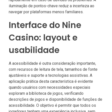
iluminação de pontos-chave reduz a incerteza ao
navegar por plataformas menos familiares.
Interface do Nine
Casino: layout e
usabilidade
A acessibilidade é outra consideração importante,
com recursos de leitura de tela, tamanhos de fonte
ajustáveis e suporte a tecnologias assistivas. A
aplicação prática desta característica é evidente
quando usuários com necessidades especiais
exploram a biblioteca de jogos, verificando
descrições de jogos e disponibilidade de funções de
acessibilidade. O objetivo é permitir que todos os
jogadores tenham uma experiência inclusiva, sem