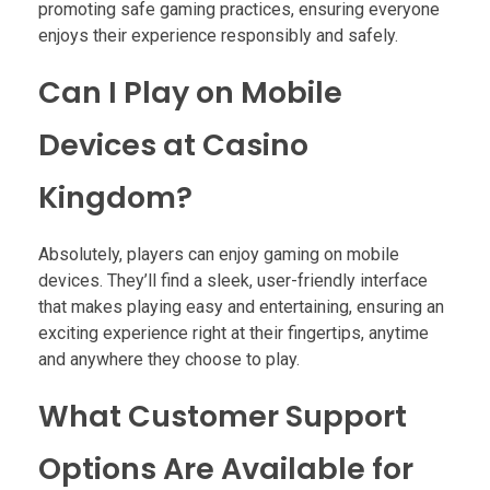
promoting safe gaming practices, ensuring everyone
enjoys their experience responsibly and safely.
Can I Play on Mobile
Devices at Casino
Kingdom?
Absolutely, players can enjoy gaming on mobile
devices. They’ll find a sleek, user-friendly interface
that makes playing easy and entertaining, ensuring an
exciting experience right at their fingertips, anytime
and anywhere they choose to play.
What Customer Support
Options Are Available for