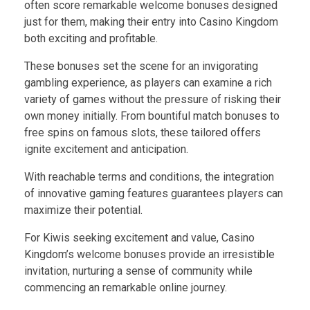
often score remarkable welcome bonuses designed
just for them, making their entry into Casino Kingdom
both exciting and profitable.
These bonuses set the scene for an invigorating
gambling experience, as players can examine a rich
variety of games without the pressure of risking their
own money initially. From bountiful match bonuses to
free spins on famous slots, these tailored offers
ignite excitement and anticipation.
With reachable terms and conditions, the integration
of innovative gaming features guarantees players can
maximize their potential.
For Kiwis seeking excitement and value, Casino
Kingdom’s welcome bonuses provide an irresistible
invitation, nurturing a sense of community while
commencing an remarkable online journey.