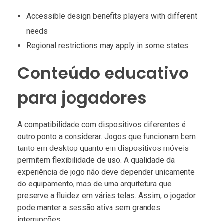
Accessible design benefits players with different
needs
Regional restrictions may apply in some states
Conteúdo educativo
para jogadores
A compatibilidade com dispositivos diferentes é
outro ponto a considerar. Jogos que funcionam bem
tanto em desktop quanto em dispositivos móveis
permitem flexibilidade de uso. A qualidade da
experiência de jogo não deve depender unicamente
do equipamento, mas de uma arquitetura que
preserve a fluidez em várias telas. Assim, o jogador
pode manter a sessão ativa sem grandes
interrupções.