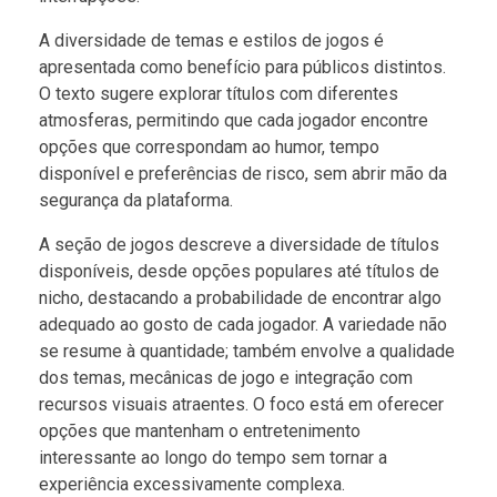
A diversidade de temas e estilos de jogos é
apresentada como benefício para públicos distintos.
O texto sugere explorar títulos com diferentes
atmosferas, permitindo que cada jogador encontre
opções que correspondam ao humor, tempo
disponível e preferências de risco, sem abrir mão da
segurança da plataforma.
A seção de jogos descreve a diversidade de títulos
disponíveis, desde opções populares até títulos de
nicho, destacando a probabilidade de encontrar algo
adequado ao gosto de cada jogador. A variedade não
se resume à quantidade; também envolve a qualidade
dos temas, mecânicas de jogo e integração com
recursos visuais atraentes. O foco está em oferecer
opções que mantenham o entretenimento
interessante ao longo do tempo sem tornar a
experiência excessivamente complexa.