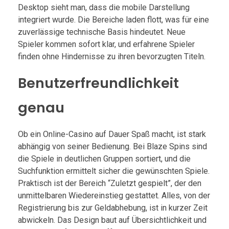
Desktop sieht man, dass die mobile Darstellung
integriert wurde. Die Bereiche laden flott, was für eine
zuverlässige technische Basis hindeutet. Neue
Spieler kommen sofort klar, und erfahrene Spieler
finden ohne Hindernisse zu ihren bevorzugten Titeln.
Benutzerfreundlichkeit
genau
Ob ein Online-Casino auf Dauer Spaß macht, ist stark
abhängig von seiner Bedienung. Bei Blaze Spins sind
die Spiele in deutlichen Gruppen sortiert, und die
Suchfunktion ermittelt sicher die gewünschten Spiele.
Praktisch ist der Bereich “Zuletzt gespielt”, der den
unmittelbaren Wiedereinstieg gestattet. Alles, von der
Registrierung bis zur Geldabhebung, ist in kurzer Zeit
abwickeln. Das Design baut auf Übersichtlichkeit und