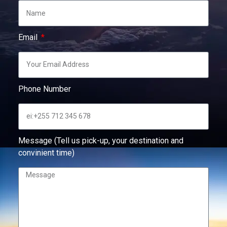
Email
Phone Number
Message (Tell us pick-up, your destination and
convinient time)