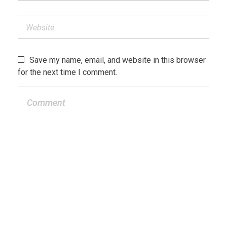
Save my name, email, and website in this browser
for the next time I comment.