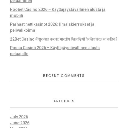
pelaaminen
Roobet Casino 2026 – Käyttäjäystävällinen alusta ja
mobiili
Parhaat nettikasinot 2026: Ilmaiskierrokset ja
pelivalikoima
22Bet Casino में शुरुआत करना: भारतीय खिलाड़ियों के लिए सरल या कठिन?
Possu Casino 2026 – Käyttäjäystävällinen alusta
pelaajalle
RECENT COMMENTS
ARCHIVES
July 2026
June 2026