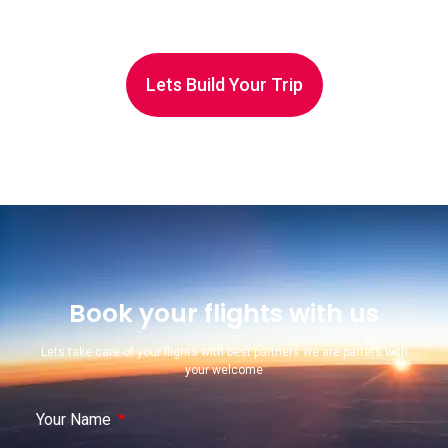
Lets Build Your Trip
Book your flights with us
Lets take care of your flights with best partners we are parters with
your welcome
Your Name