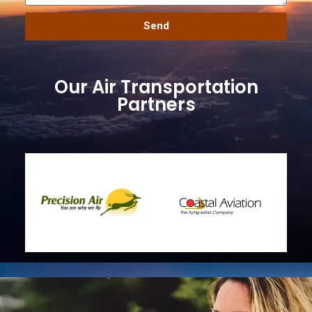
Send
Our Air Transportation
Partners