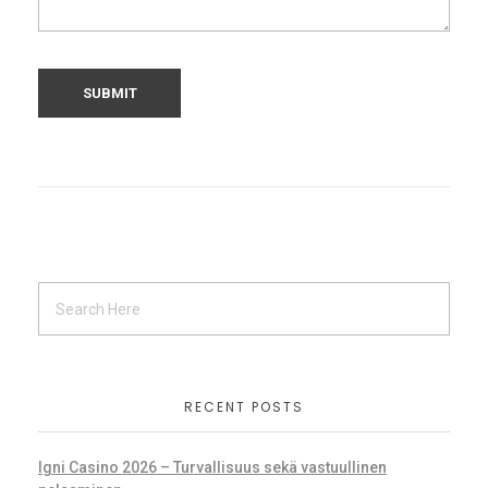
RECENT POSTS
Igni Casino 2026 – Turvallisuus sekä vastuullinen