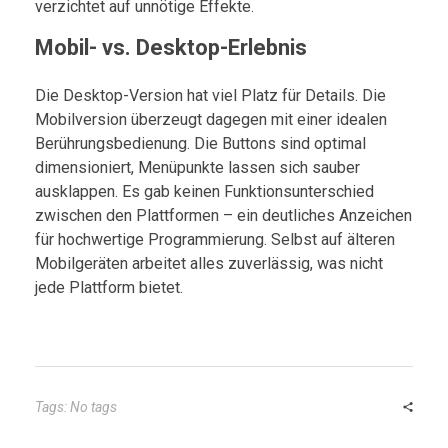
verzichtet auf unnötige Effekte.
Mobil- vs. Desktop-Erlebnis
Die Desktop-Version hat viel Platz für Details. Die
Mobilversion überzeugt dagegen mit einer idealen
Berührungsbedienung. Die Buttons sind optimal
dimensioniert, Menüpunkte lassen sich sauber
ausklappen. Es gab keinen Funktionsunterschied
zwischen den Plattformen – ein deutliches Anzeichen
für hochwertige Programmierung. Selbst auf älteren
Mobilgeräten arbeitet alles zuverlässig, was nicht
jede Plattform bietet.
Tags: No tags