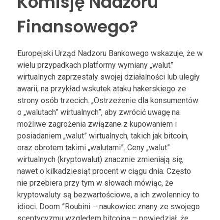
Komisję Nadzoru
Finansowego?
Europejski Urząd Nadzoru Bankowego wskazuje, że w
wielu przypadkach platformy wymiany „walut”
wirtualnych zaprzestały swojej działalności lub uległy
awarii, na przykład wskutek ataku hakerskiego ze
strony osób trzecich. „Ostrzeżenie dla konsumentów
o „walutach” wirtualnych”, aby zwrócić uwagę na
możliwe zagrożenia związane z kupowaniem i
posiadaniem „walut” wirtualnych, takich jak bitcoin,
oraz obrotem takimi „walutami”. Ceny „walut”
wirtualnych (kryptowalut) znacznie zmieniają się,
nawet o kilkadziesiąt procent w ciągu dnia. Często
nie przebiera przy tym w słowach mówiąc, że
kryptowaluty są bezwartościowe, a ich zwolennicy to
idioci. Doom ”Roubini – naukowiec znany ze swojego
sceptycyzmu względem bitcoina – powiedział, że