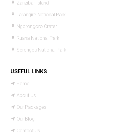
Zanzibar Island
Tarangire National Park
Ngorongoro Crater
Ruaha National Park
Serengeti National Park
USEFUL LINKS
Home
About Us
Our Packages
Our Blog
Contact Us