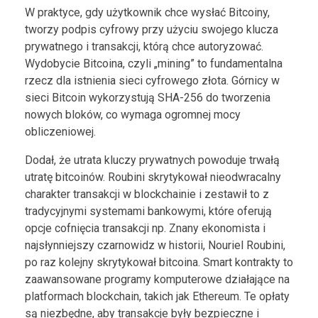
W praktyce, gdy użytkownik chce wysłać Bitcoiny,
tworzy podpis cyfrowy przy użyciu swojego klucza
prywatnego i transakcji, którą chce autoryzować.
Wydobycie Bitcoina, czyli „mining” to fundamentalna
rzecz dla istnienia sieci cyfrowego złota. Górnicy w
sieci Bitcoin wykorzystują SHA-256 do tworzenia
nowych bloków, co wymaga ogromnej mocy
obliczeniowej.
Dodał, że utrata kluczy prywatnych powoduje trwałą
utratę bitcoinów. Roubini skrytykował nieodwracalny
charakter transakcji w blockchainie i zestawił to z
tradycyjnymi systemami bankowymi, które oferują
opcje cofnięcia transakcji np. Znany ekonomista i
najsłynniejszy czarnowidz w historii, Nouriel Roubini,
po raz kolejny skrytykował bitcoina. Smart kontrakty to
zaawansowane programy komputerowe działające na
platformach blockchain, takich jak Ethereum. Te opłaty
są niezbędne, aby transakcje były bezpieczne i