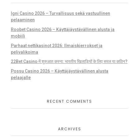
Igni Casino 2026 – Turvallisuus sekä vastuullinen
pelaaminen
Roobet Casino 2026 – Käyttäjäystävällinen alusta ja
mobiili
Parhaat nettikasinot 2026: Ilmaiskierrokset ja
pelivalikoima
22Bet Casino में शुरुआत करना: भारतीय खिलाड़ियों के लिए सरल या कठिन?
Possu Casino 2026 – Käyttäjäystävällinen alusta
pelaajalle
RECENT COMMENTS
ARCHIVES