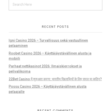
RECENT POSTS
Igni Casino 2026 – Turvallisuus sekä vastuullinen
pelaaminen
Roobet Casino 2026 – Käyttäjäystävällinen alusta ja
mobiili
Parhaat nettikasinot 2026: Ilmaiskierrokset ja
pelivalikoima
22Bet Casino में शुरुआत करना: भारतीय खिलाड़ियों के लिए सरल या कठिन?
Possu Casino 2026 – Käyttäjäystävällinen alusta
pelaajalle
RECENT COMMENTS