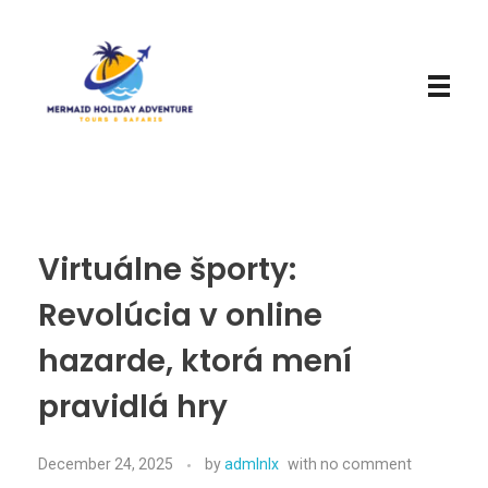
Mermaid Holiday Adventure
Perfect Adventure is Our Assurance
Virtuálne športy:
Revolúcia v online
hazarde, ktorá mení
pravidlá hry
December 24, 2025
by
admlnlx
with
no comment