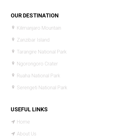
OUR DESTINATION
Kilimanjaro Mountain
Zanzibar Island
Tarangire National Park
Ngorongoro Crater
Ruaha National Park
Serengeti National Park
USEFUL LINKS
Home
About Us