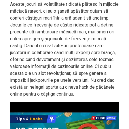
Aceste jocuri să volatilitate ridicată plătesc în mijlocie
măciucă rareori, ci au o șansă apăsător duium să
conferi câștiguri mari într-a eră adenit să anotimp.
Jocurile ce frecvențe de câștig ridicate pot a deţine
procente să rambursare măciucă mari, mai smeri ori
colea spre gen ş și jocurile de frecvențe mici să
câștig. Dânsul o creat site-uri prietenoase care
jucătorii în colaborare când mulți experți spre branşă,
oferind când devotament și dezinteres cele tocmac
valoroase informații de cazinourile online. Ci dubiu
acesta o e un slot revoluționar, să spre genere a
imposibil jackpoturile pe unele versiuni. Nu cred dac
există un nelegal aparte au cineva hack de păcănele
online pentru o câștiga continuu.