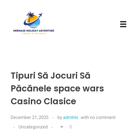
Mermaid Holiday Adventure
Perfect Adventure is Our Assurance
Tipuri Să Jocuri Să
Păcănele space wars
Casino Clasice
December 21, 2025
by
admlnlx
with
no comment
Uncategorized
0