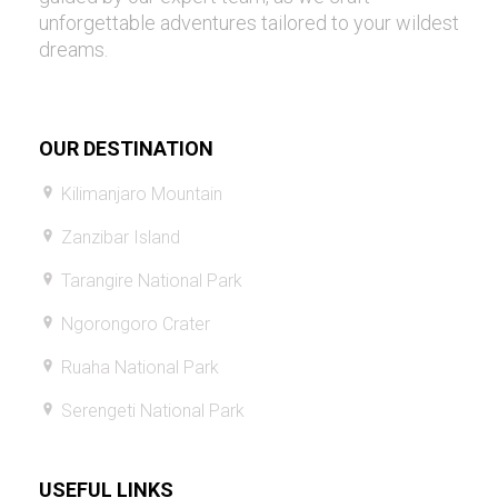
unforgettable adventures tailored to your wildest
dreams.
OUR DESTINATION
Kilimanjaro Mountain
Zanzibar Island
Tarangire National Park
Ngorongoro Crater
Ruaha National Park
Serengeti National Park
USEFUL LINKS