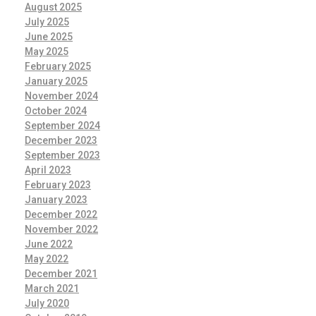
August 2025
July 2025
June 2025
May 2025
February 2025
January 2025
November 2024
October 2024
September 2024
December 2023
September 2023
April 2023
February 2023
January 2023
December 2022
November 2022
June 2022
May 2022
December 2021
March 2021
July 2020