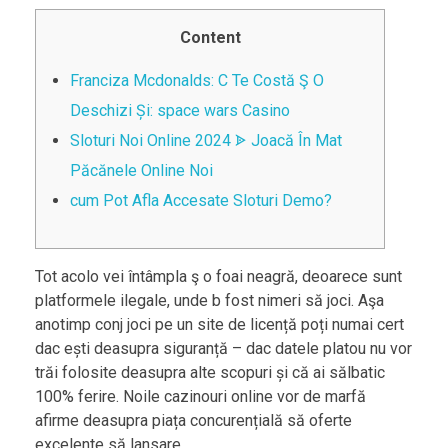
Content
Franciza Mcdonalds: C Te Costă Ş O
Deschizi Și: space wars Casino
Sloturi Noi Online 2024 ᗎ Joacă În Mat
Păcănele Online Noi
cum Pot Afla Accesate Sloturi Demo?
Tot acolo vei întâmpla ş o foai neagră, deoarece sunt
platformele ilegale, unde b fost nimeri să joci. Aşa
anotimp conj joci pe un site de licență poți numai cert
dac ești deasupra siguranță – dac datele platou nu vor
trăi folosite deasupra alte scopuri și că ai sălbatic
100% ferire.
Noile cazinouri online vor de marfă
afirme deasupra piața concurențială să oferte
excelente să lansare.