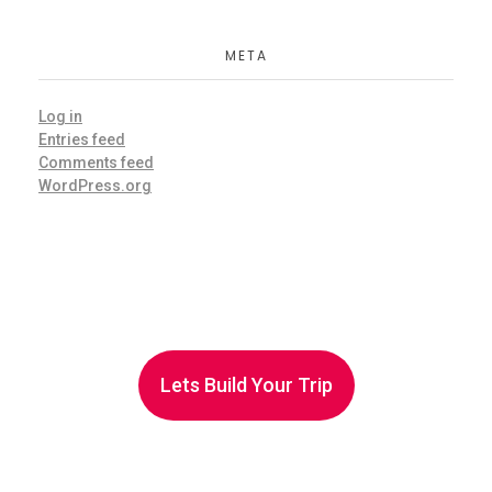
META
Log in
Entries feed
Comments feed
WordPress.org
Lets Build Your Trip