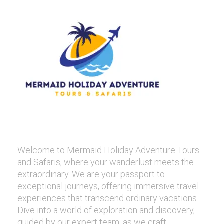
Welcome to Mermaid Holiday Adventure Tours
and Safaris, where your wanderlust meets the
extraordinary. We are your passport to
exceptional journeys, offering immersive travel
experiences that transcend ordinary vacations.
Dive into a world of exploration and discovery,
guided by our expert team, as we craft