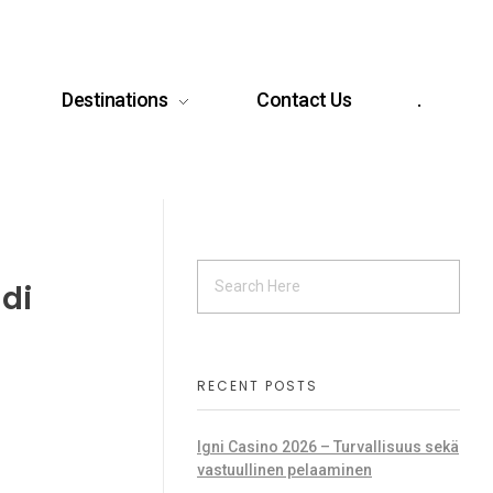
Destinations
Contact Us
.
 di
RECENT POSTS
Igni Casino 2026 – Turvallisuus sekä
vastuullinen pelaaminen