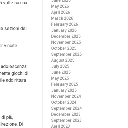
June 2026
5 volte su una
May 2026
April 2026
March 2026
February 2026
ie sezioni del
January 2026
December 2025
November 2025
r vincite
October 2025
September 2025
August 2025
iù adolescenza
July 2025
June 2025
mente giochi di
May 2025
le addirittura
February 2025
January 2025
November 2024
October 2024
September 2024
December 2023
di più,
September 2023
irezione. Di
April 2023