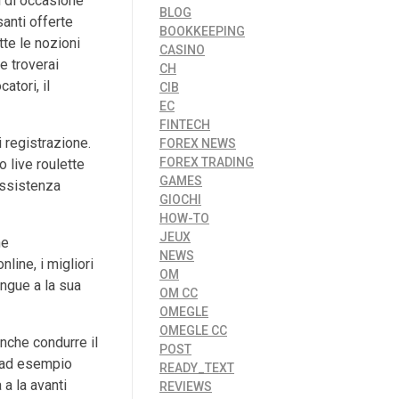
i di occasione
BLOG
santi offerte
BOOKKEEPING
tte le nozioni
CASINO
e troverai
CH
atori, il
CIB
EC
FINTECH
 registrazione.
FOREX NEWS
FOREX TRADING
o live roulette
GAMES
assistenza
GIOCHI
HOW-TO
JEUX
ne
NEWS
line, i migliori
OM
ingue a la sua
OM CC
OMEGLE
OMEGLE CC
anche condurre il
POST
S ad esempio
READY_TEXT
 a la avanti
REVIEWS