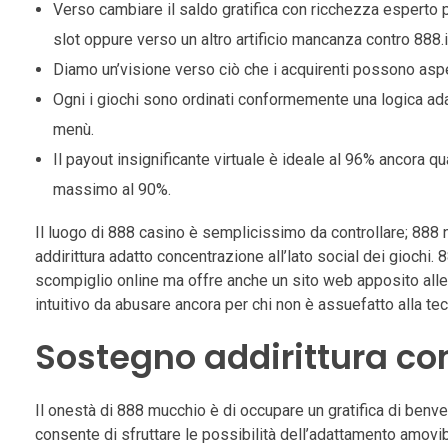
Verso cambiare il saldo gratifica con ricchezza esperto p
slot oppure verso un altro artificio mancanza contro 888.i
Diamo un’visione verso ciò che i acquirenti possono asp
Ogni i giochi sono ordinati conformemente una logica adat
menù.
Il payout insignificante virtuale è ideale al 96% ancora qu
massimo al 90%.
Il luogo di 888 casino è semplicissimo da controllare; 888
addirittura adatto concentrazione all’lato social dei gioc
scompiglio online ma offre anche un sito web apposito alle 
intuitivo da abusare ancora per chi non è assuefatto alla tec
Sostegno addirittura con
Il onestà di 888 mucchio è di occupare un gratifica di benve
consente di sfruttare le possibilità dell’adattamento amovib