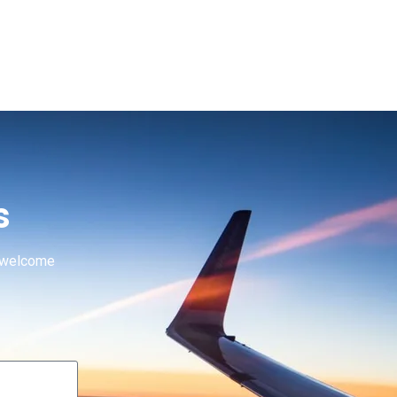
s
r welcome