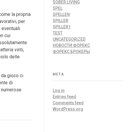
SOBER LIVING
SPEL
come la propria
SPELLEN
SPILLER
vorativi, per
SPILLER1
 eventuali
TEST
n cui
UNCATEGORIZED
 assolutamente
НОВОСТИ ФОРЕКС
tteria vinti,
ФОРЕКС БРОКЕРЫ
iolo delle
META
 da gioco ci
ente di
in numerose
Log in
Entries feed
Comments feed
WordPress.org