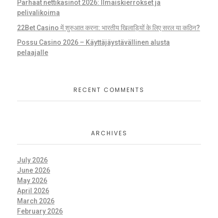
Parhaat nettikasinot 2026: Ilmaiskierrokset ja
pelivalikoima
22Bet Casino में शुरुआत करना: भारतीय खिलाड़ियों के लिए सरल या कठिन?
Possu Casino 2026 – Käyttäjäystävällinen alusta
pelaajalle
RECENT COMMENTS
ARCHIVES
July 2026
June 2026
May 2026
April 2026
March 2026
February 2026