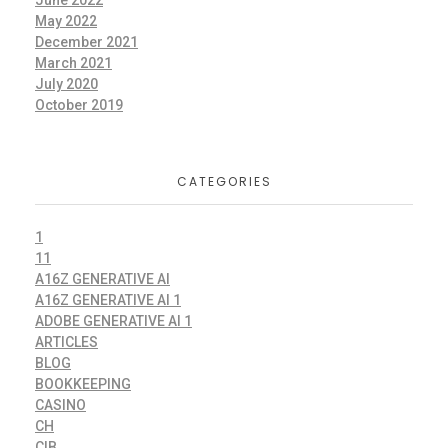
June 2022
May 2022
December 2021
March 2021
July 2020
October 2019
CATEGORIES
1
11
A16Z GENERATIVE AI
A16Z GENERATIVE AI 1
ADOBE GENERATIVE AI 1
ARTICLES
BLOG
BOOKKEEPING
CASINO
CH
CIB