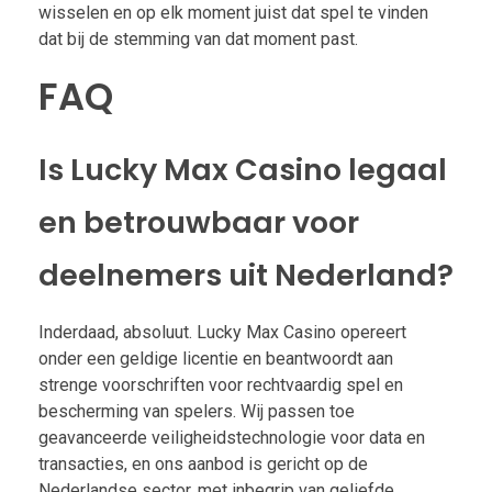
wisselen en op elk moment juist dat spel te vinden
dat bij de stemming van dat moment past.
FAQ
Is Lucky Max Casino legaal
en betrouwbaar voor
deelnemers uit Nederland?
Inderdaad, absoluut. Lucky Max Casino opereert
onder een geldige licentie en beantwoordt aan
strenge voorschriften voor rechtvaardig spel en
bescherming van spelers. Wij passen toe
geavanceerde veiligheidstechnologie voor data en
transacties, en ons aanbod is gericht op de
Nederlandse sector, met inbegrip van geliefde