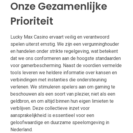
Onze Gezamenlijke
Prioriteit
Lucky Max Casino ervaart veilig en verantwoord
spelen uiterst ernstig. We zijn een vergunninghouder
en handelen onder strikte regelgeving, wat betekent
dat we ons conformeren aan de hoogste standaarden
voor gamerbescherming. Naast de voordien vermelde
tools leveren we heldere informatie over kansen en
verbindingen met instanties die ondersteuning
verlenen. We stimuleren spelers aan om gaming te
beschouwen als een soort van plezier, niet als een
geldbron, en om altijd binnen hun eigen limieten te
verblijven. Deze collectieve inzet voor
aansprakelijkheid is essentieel voor een
geloofwaardige en duurzame speelomgeving in
Nederland.