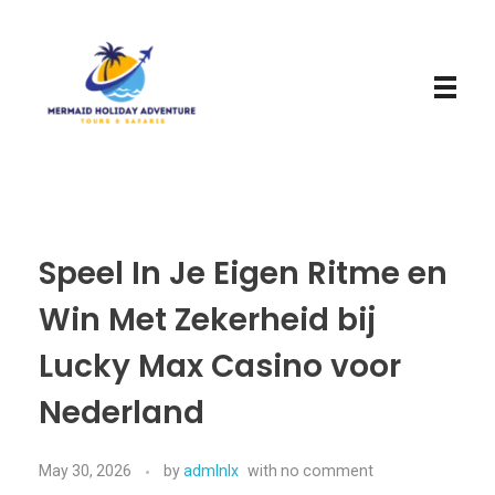
Mermaid Holiday Adventure
Perfect Adventure is Our Assurance
Speel In Je Eigen Ritme en
Win Met Zekerheid bij
Lucky Max Casino voor
Nederland
May 30, 2026
by
admlnlx
with
no comment