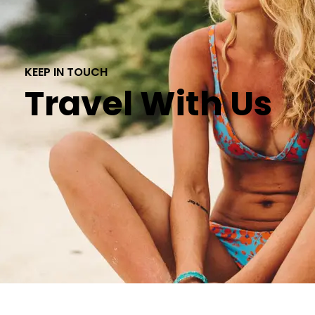
KEEP IN TOUCH
Travel With Us