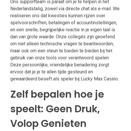
Ons supportteam is paraat om je te helpen in het
Nederlandstalig, zowel via directe chat als e-mail. We
realiseren ons dat kwesties kunnen rijzen over
spelvoorschriften, betalingen of accountinstellingen,
en een snelle, begrijpelijke reactie in je eigen taal is
dan van grote waarde. Onze collega’s zijn geoefend
om niet alleen technische vragen te beantwoorden,
maar ook om een steun te bieden te bieden bij het
gebruik van onze tools voor verantwoord spelen.
Deze persoonlijke, vriendelijke benadering zorgt
ervoor dat je je te allen tijde gesteund en
gewaardeerd beseft als speler bij Lucky Max Casino.
Zelf bepalen hoe je
speelt: Geen Druk,
Volop Genieten