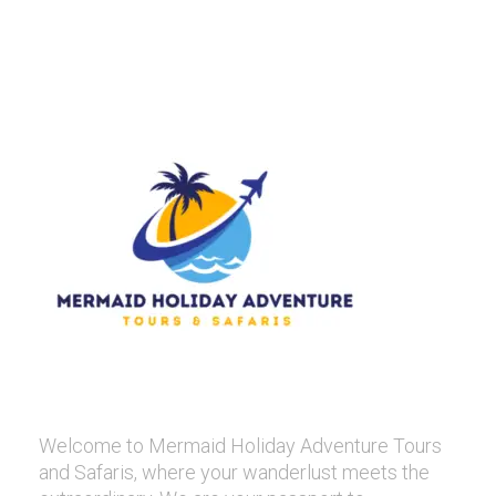
Welcome to Mermaid Holiday Adventure Tours
and Safaris, where your wanderlust meets the