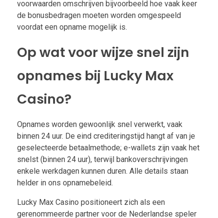
voorwaarden omschrijven bijvoorbeeld hoe vaak keer
de bonusbedragen moeten worden omgespeeld
voordat een opname mogelijk is.
Op wat voor wijze snel zijn
opnames bij Lucky Max
Casino?
Opnames worden gewoonlijk snel verwerkt, vaak
binnen 24 uur. De eind crediteringstijd hangt af van je
geselecteerde betaalmethode; e-wallets zijn vaak het
snelst (binnen 24 uur), terwijl bankoverschrijvingen
enkele werkdagen kunnen duren. Alle details staan
helder in ons opnamebeleid.
Lucky Max Casino positioneert zich als een
gerenommeerde partner voor de Nederlandse speler