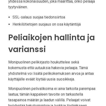
yhdessä kokonaisuuden, joka määrittää, onko pelaaja
tyytyväinen.
SSL-salaus suojaa tiedonsiirtoa
Henkilötietojen suojaus on osa käytäntöjä
Peliaikojen hallinta ja
varianssi
Monipuolinen pelikirjasto houkuttelee sekä
kokemusta että uutuuksia hakevia pelaajia. Tämä
yhdistelmä voi lisätä pelikokemuksen arvoa ja antaa
käyttäjälle eväät löytää uusia suosikkeja.
Monipuolinen pelivalikoima ei aina tarkoita parempaa
laatua; tämän kappaleen tavoite on tarkastella
tasapainoa määrän ja laadun välillä. Pelaajat voivat
hyödyntää hakutoimintoja ja luokkia löytääkseen