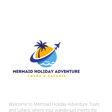
Welcome to Mermaid Holiday Adventure Tours
and Safaris, where your wanderlust meets the