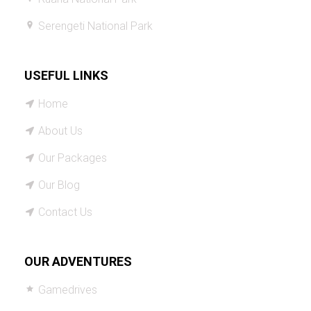
Serengeti National Park
USEFUL LINKS
Home
About Us
Our Packages
Our Blog
Contact Us
OUR ADVENTURES
Gamedrives