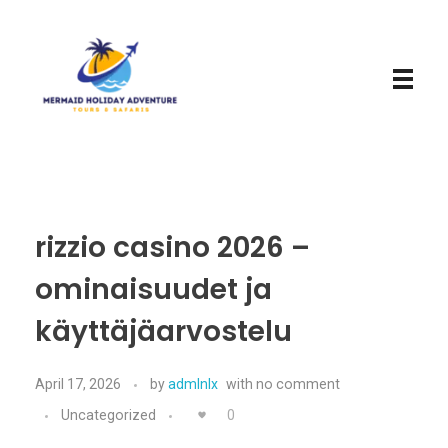
Mermaid Holiday Adventure
Perfect Adventure is Our Assurance
rizzio casino 2026 –
ominaisuudet ja
käyttäjäarvostelu
April 17, 2026
by
admlnlx
with
no comment
Uncategorized
0