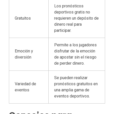
Los pronósticos
deportivos gratis no
Gratuitos
requieren un depósito de
dinero real para
participar.
Permite a los jugadores
Emoción y
disfrutar de la emoción
diversión
de apostar sin el riesgo
de perder dinero.
Se pueden realizar
Variedad de
pronósticos gratuitos en
eventos
una amplia gama de
eventos deportivos.