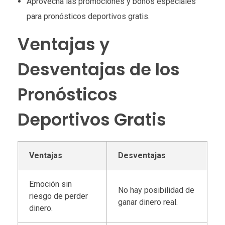
Aprovecha las promociones y bonos especiales
para pronósticos deportivos gratis.
Ventajas y
Desventajas de los
Pronósticos
Deportivos Gratis
Ventajas
Desventajas
Emoción sin
No hay posibilidad de
riesgo de perder
ganar dinero real.
dinero.