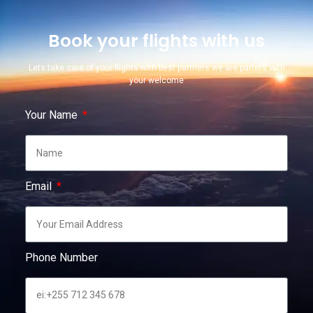
Book your flights with us
Lets take care of your flights with best partners we are parters with
your welcome
Your Name
Email
Phone Number