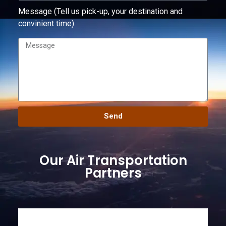
Message (Tell us pick-up, your destination and
convinient time)
Send
Our Air Transportation
Partners