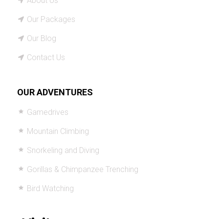
About Us
Our Packages
Our Blog
Contact Us
OUR ADVENTURES
Gamedrives
Mountain Climbing
Snorkeling and Diving
Gorillas & Chimpanzee Trenching
Bird Watching