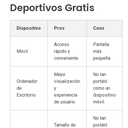
Deportivos Gratis
Dispositivo
Pros
Cons
Acceso
Pantalla
Móvil
rápido y
más
conveniente.
pequeña.
Mejor
No tan
Ordenador
visualización
portátil
de
y
como un
Escritorio
experiencia
dispositivo
de usuario.
móvil.
No tan
Tamaño de
portátil