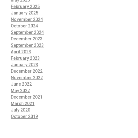
May 2025
February 2025
January 2025
November 2024
October 2024
September 2024
December 2023
September 2023
April 2023
February 2023
January 2023
December 2022
November 2022
June 2022
May 2022
December 2021
March 2021
July 2020
October 2019