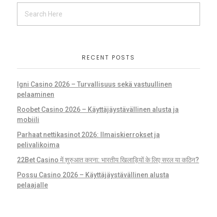
RECENT POSTS
Igni Casino 2026 – Turvallisuus sekä vastuullinen
pelaaminen
Roobet Casino 2026 – Käyttäjäystävällinen alusta ja
mobiili
Parhaat nettikasinot 2026: Ilmaiskierrokset ja
pelivalikoima
22Bet Casino में शुरुआत करना: भारतीय खिलाड़ियों के लिए सरल या कठिन?
Possu Casino 2026 – Käyttäjäystävällinen alusta
pelaajalle