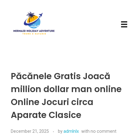
Mermaid Holiday Adventure
Perfect Adventure is Our Assurance
Păcănele Gratis Joacă
million dollar man online
Online Jocuri circa
Aparate Clasice
December 21, 2025
by
admlnlx
with
no comment