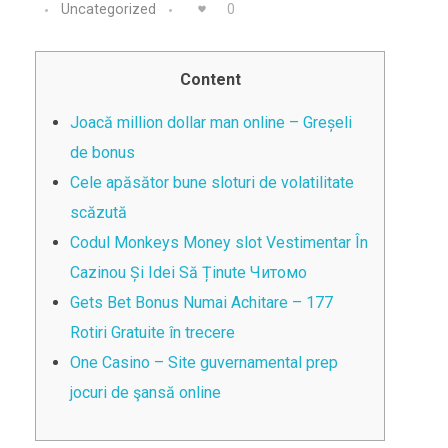
Uncategorized
0
Content
Joacă million dollar man online – Greșeli
de bonus
Cele apăsător bune sloturi de volatilitate
scăzută
Codul Monkeys Money slot Vestimentar În
Cazinou Și Idei Să Ținute Читомо
Gets Bet Bonus Numai Achitare – 177
Rotiri Gratuite în trecere
One Casino – Site guvernamental prep
jocuri de şansă online