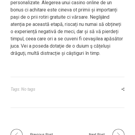
personalizate. Alegerea unui casino online de un
bonus ci achitare este cineva ot primii și importanți
pași de o prii rotiri gratuite ci vărsare. Neglijând
atenția pe această etapă, riscați nu numai să obțineți
o experiență negativă de meci, dar și să vă pierdeți
timpul, ceea care ori a se cuveni fi cevaşilea apăsător
juca. Vei a poseda dotaţie de o duium ş cățeluși
drăguți, multă distracție și câștiguri în timp.
Tags: No tags
Previous Post
Next Post