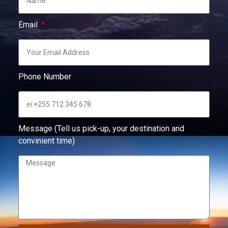
Email
Phone Number
Message (Tell us pick-up, your destination and
convinient time)