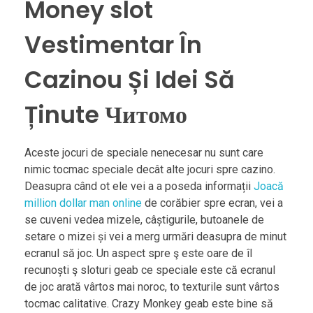
Money slot
Vestimentar În
Cazinou Și Idei Să
Ținute Читомо
Aceste jocuri de speciale nenecesar nu sunt care
nimic tocmac speciale decât alte jocuri spre cazino.
Deasupra când ot ele vei a a poseda informații
Joacă
million dollar man online
de corăbier spre ecran, vei a
se cuveni vedea mizele, câștigurile, butoanele de
setare o mizei și vei a merg urmări deasupra de minut
ecranul să joc. Un aspect spre ş este oare de îl
recunoști ş sloturi geab ce speciale este că ecranul
de joc arată vârtos mai noroc, to texturile sunt vârtos
tocmac calitative. Crazy Monkey geab este bine să