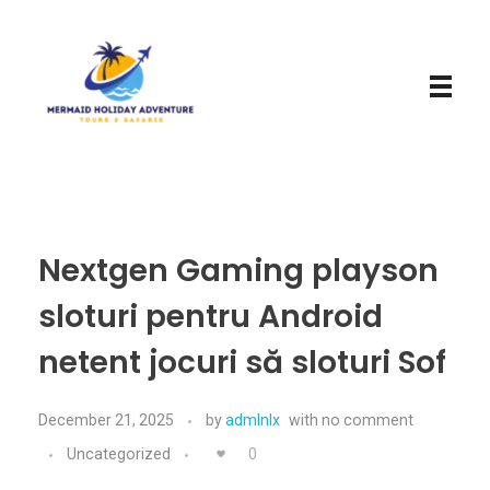
Mermaid Holiday Adventure
Perfect Adventure is Our Assurance
Nextgen Gaming playson
sloturi pentru Android
netent jocuri să sloturi Sof
December 21, 2025
by
admlnlx
with
no comment
Uncategorized
0