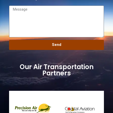
Send
Our Air Transportation
Partners