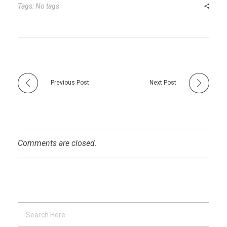
Tags: No tags
Previous Post
Next Post
Comments are closed.