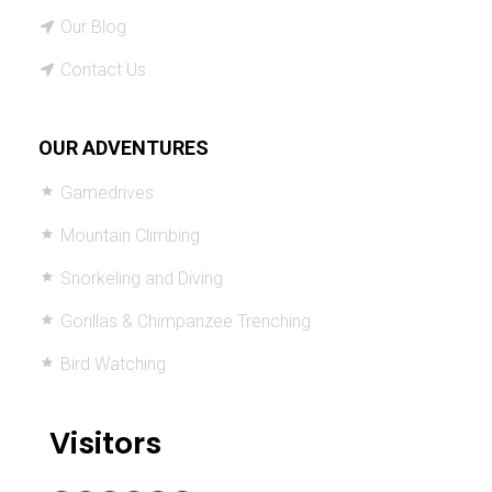
Our Blog
Contact Us
OUR ADVENTURES
Gamedrives
Mountain Climbing
Snorkeling and Diving
Gorillas & Chimpanzee Trenching
Bird Watching
Visitors