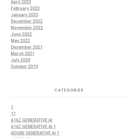
April 2023
February 2023
January 2023
December 2022
November 2022
June 2022
May 2022
December 2021
March 2021
July 2020
October 2019
CATEGORIES
1
11
A16Z GENERATIVE AI
A16Z GENERATIVE AI 1
ADOBE GENERATIVE AI 1