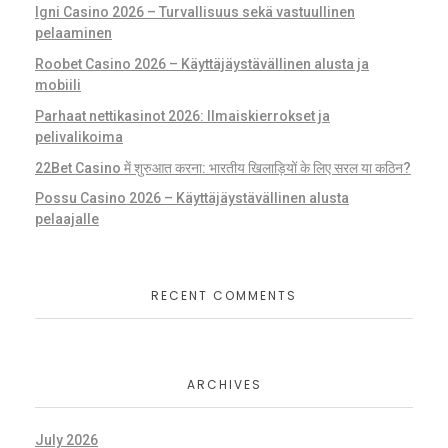
Igni Casino 2026 – Turvallisuus sekä vastuullinen
pelaaminen
Roobet Casino 2026 – Käyttäjäystävällinen alusta ja
mobiili
Parhaat nettikasinot 2026: Ilmaiskierrokset ja
pelivalikoima
22Bet Casino में शुरुआत करना: भारतीय खिलाड़ियों के लिए सरल या कठिन?
Possu Casino 2026 – Käyttäjäystävällinen alusta
pelaajalle
RECENT COMMENTS
ARCHIVES
July 2026