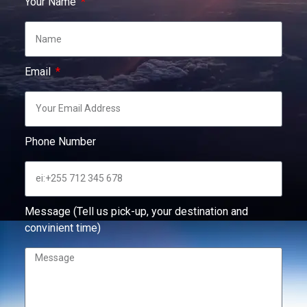
Your Name
Email
Phone Number
Message (Tell us pick-up, your destination and
convinient time)