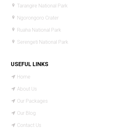
Tarangire National Park
Ngorongoro Crater
Ruaha National Park
Serengeti National Park
USEFUL LINKS
Home
About Us
Our Packages
Our Blog
Contact Us