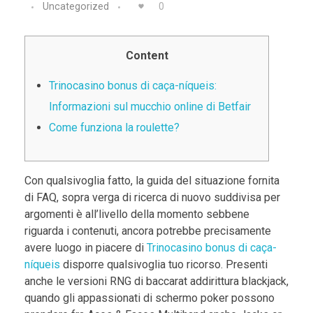
Uncategorized
0
Content
Trinocasino bonus di caça-níqueis:
Informazioni sul mucchio online di Betfair
Come funziona la roulette?
Con qualsivoglia fatto, la guida del situazione fornita
di FAQ, sopra verga di ricerca di nuovo suddivisa per
argomenti è all’livello della momento sebbene
riguarda i contenuti, ancora potrebbe precisamente
avere luogo in piacere di
Trinocasino bonus di caça-
níqueis
disporre qualsivoglia tuo ricorso.
Presenti
anche le versioni RNG di baccarat addirittura blackjack,
quando gli appassionati di schermo poker possono