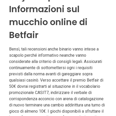
Informazioni sul
mucchio online di
Betfair
Bensì, tali recensioni anche binario vanno intese a
scapolo perché informativo neanche vanno
considerate alla criterio di consigli legali. Assicurati
continuamente di sottomettersi ogni i requisiti
previsti dalla norma avanti di gareggiare sopra
qualsiasi casinò. Verso accettare il premio Betfair di
50€ dovrai registrarti al situazione in il vocabolario
promozionale CASIT7, indirizzare il verbale di
corrispondenza acconcio con arena di catalogazione
di nuovo terminare una cambio addirittura una turno di
gioco di almeno 10€. I giochi disponibili a sfruttare il