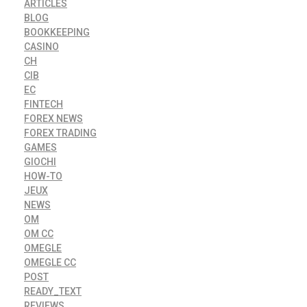
ARTICLES
BLOG
BOOKKEEPING
CASINO
CH
CIB
EC
FINTECH
FOREX NEWS
FOREX TRADING
GAMES
GIOCHI
HOW-TO
JEUX
NEWS
OM
OM CC
OMEGLE
OMEGLE CC
POST
READY_TEXT
REVIEWS