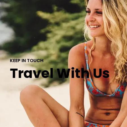
KEEP IN TOUCH
Travel With Us