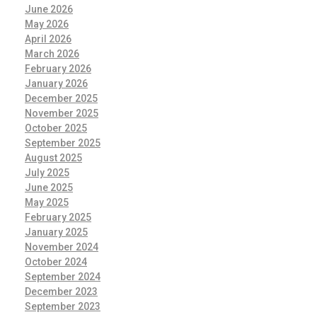
June 2026
May 2026
April 2026
March 2026
February 2026
January 2026
December 2025
November 2025
October 2025
September 2025
August 2025
July 2025
June 2025
May 2025
February 2025
January 2025
November 2024
October 2024
September 2024
December 2023
September 2023