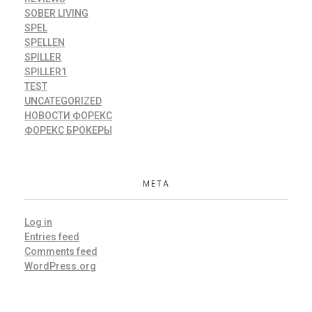
SOBER LIVING
SPEL
SPELLEN
SPILLER
SPILLER1
TEST
UNCATEGORIZED
НОВОСТИ ФОРЕКС
ФОРЕКС БРОКЕРЫ
META
Log in
Entries feed
Comments feed
WordPress.org