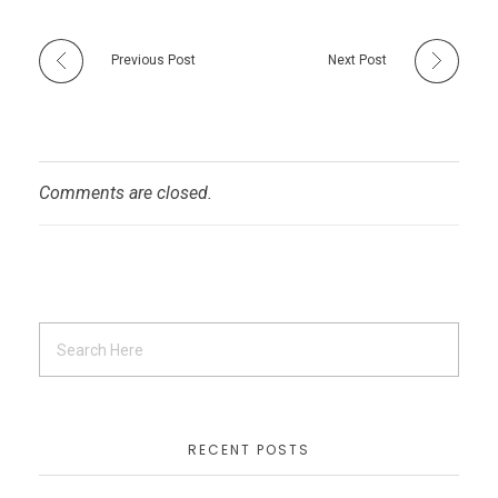
Previous Post
Next Post
Comments are closed.
RECENT POSTS