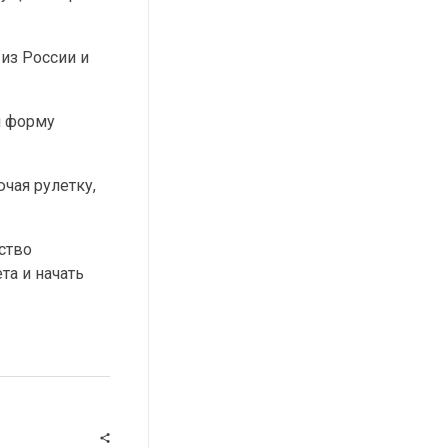
из России и
я форму
чая рулетку,
ство
та и начать