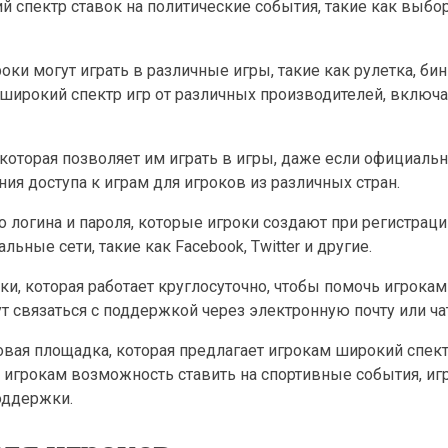
ий спектр ставок на политические события, такие как выбо
оки могут играть в различные игры, такие как рулетка, бин
 широкий спектр игр от различных производителей, включа
которая позволяет им играть в игры, даже если официаль
ния доступа к играм для игроков из различных стран.
 логина и пароля, которые игроки создают при регистраци
ные сети, такие как Facebook, Twitter и другие.
, которая работает круглосуточно, чтобы помочь игрокам
 связаться с поддержкой через электронную почту или чат
ровая площадка, которая предлагает игрокам широкий спек
 игрокам возможность ставить на спортивные события, игр
оддержки.