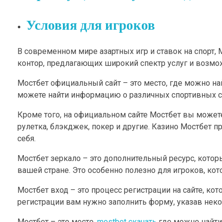
Условия для игроков
В современном мире азартных игр и ставок на спорт
контор, предлагающих широкий спектр услуг и возмо
Мостбет официальный сайт – это место, где можно най
можете найти информацию о различных спортивных со
Кроме того, на официальном сайте Мостбет вы можете 
рулетка, блэкджек, покер и другие. Казино Мостбет п
себя.
Мостбет зеркало – это дополнительный ресурс, которы
вашей стране. Это особенно полезно для игроков, кот
Мостбет вход – это процесс регистрации на сайте, кот
регистрации вам нужно заполнить форму, указав неко
Мостбет – это место,
mostbet скачать
где можно найти 