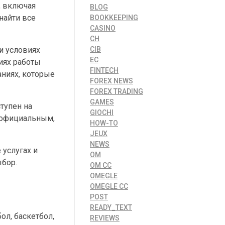
, включая
BLOG
найти все
BOOKKEEPING
CASINO
CH
CIB
и условиях
EC
иях работы
FINTECH
аниях, которые
FOREX NEWS
FOREX TRADING
GAMES
тупен на
GIOCHI
я официальным,
HOW-TO
JEUX
NEWS
 услугах и
OM
ыбор.
OM CC
OMEGLE
OMEGLE CC
POST
READY_TEXT
ол, баскетбол,
REVIEWS