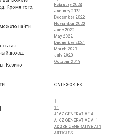
February 2023
д. Кроме того,
January 2023
December 2022
November 2022
 можете найти
June 2022
May 2022
December 2021
десь вы
March 2021
ный доход.
July 2020
October 2019
ы. Казино
ти
CATEGORIES
1
и
11
A16Z GENERATIVE AI
A16Z GENERATIVE AI 1
ADOBE GENERATIVE AI 1
ARTICLES