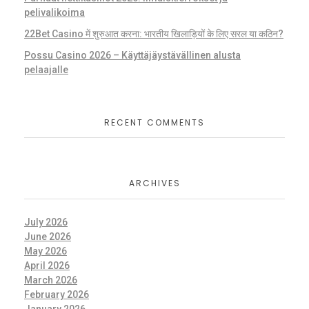
pelivalikoima
22Bet Casino में शुरुआत करना: भारतीय खिलाड़ियों के लिए सरल या कठिन?
Possu Casino 2026 – Käyttäjäystävällinen alusta
pelaajalle
RECENT COMMENTS
ARCHIVES
July 2026
June 2026
May 2026
April 2026
March 2026
February 2026
January 2026