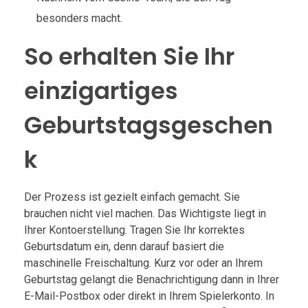
besonders macht.
So erhalten Sie Ihr
einzigartiges
Geburtstagsgeschen
k
Der Prozess ist gezielt einfach gemacht. Sie
brauchen nicht viel machen. Das Wichtigste liegt in
Ihrer Kontoerstellung. Tragen Sie Ihr korrektes
Geburtsdatum ein, denn darauf basiert die
maschinelle Freischaltung. Kurz vor oder an Ihrem
Geburtstag gelangt die Benachrichtigung dann in Ihrer
E-Mail-Postbox oder direkt in Ihrem Spielerkonto. In