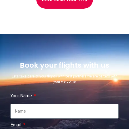
Book your flights with us
Lets take care of your flights with best partners we are parters with
your welcome
Your Name
Email