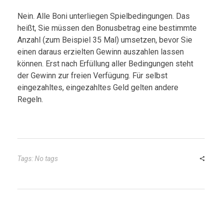
Nein. Alle Boni unterliegen Spielbedingungen. Das
heißt, Sie müssen den Bonusbetrag eine bestimmte
Anzahl (zum Beispiel 35 Mal) umsetzen, bevor Sie
einen daraus erzielten Gewinn auszahlen lassen
können. Erst nach Erfüllung aller Bedingungen steht
der Gewinn zur freien Verfügung. Für selbst
eingezahltes, eingezahltes Geld gelten andere
Regeln.
Tags: No tags