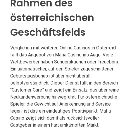
Rahmen des
österreichischen
Geschäftsfelds
Verglichen mit weiteren Online Casinos in Österreich
fällt das Angebot von Mafia Casino ins Auge. Viele
Wettbewerber haben Sonderaktionen oder Treueboni.
Ein automatischer, auf den Spieler zugeschnittener
Geburtstagsbonus ist aber nicht überall
selbstverständlich. Dieser Dienst fällt in den Bereich
“Customer Care” und zeigt ein Einsatz, das über reine
Neukundenwerbung hinwegführt. Für österreichische
Spieler, die Gewicht auf Anerkennung und Service
legen, ist das ein eindeutiges Positivpunkt. Mafia
Casino zeigt sich damit als rücksichtsvoller
Gastgeber in einem hart umkämpften Markt.