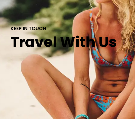
KEEP IN TOUCH
Travel With Us