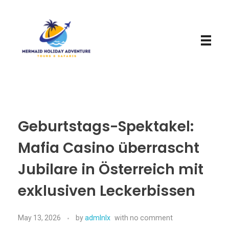
Mermaid Holiday Adventure
Perfect Adventure is Our Assurance
Geburtstags-Spektakel:
Mafia Casino überrascht
Jubilare in Österreich mit
exklusiven Leckerbissen
May 13, 2026
by
admlnlx
with
no comment