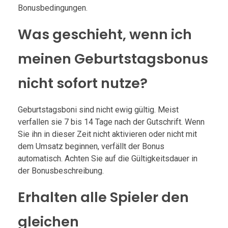
Bonusbedingungen.
Was geschieht, wenn ich
meinen Geburtstagsbonus
nicht sofort nutze?
Geburtstagsboni sind nicht ewig gültig. Meist
verfallen sie 7 bis 14 Tage nach der Gutschrift. Wenn
Sie ihn in dieser Zeit nicht aktivieren oder nicht mit
dem Umsatz beginnen, verfällt der Bonus
automatisch. Achten Sie auf die Gültigkeitsdauer in
der Bonusbeschreibung.
Erhalten alle Spieler den
gleichen