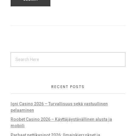
RECENT POSTS
Igni Casino 2026 – Turvallisuus sekä vastuullinen
pelaaminen
Roobet Casino 2026 – Käyttäjäystävällinen alusta ja
mobiili
Parhaat nettikasinot 2026: Ilmaiskierrokset ja