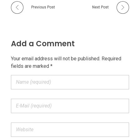
Previous Post
Next Post
Add a Comment
Your email address will not be published. Required
fields are marked *