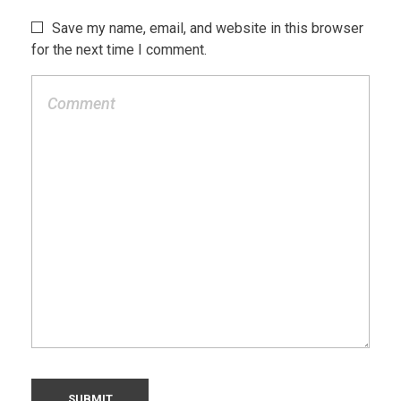
Save my name, email, and website in this browser
for the next time I comment.