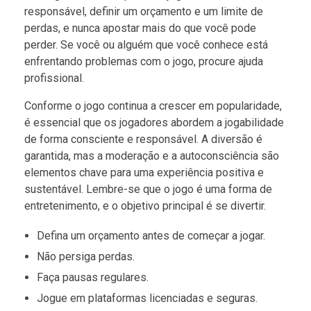
responsável, definir um orçamento e um limite de
perdas, e nunca apostar mais do que você pode
perder. Se você ou alguém que você conhece está
enfrentando problemas com o jogo, procure ajuda
profissional.
Conforme o jogo continua a crescer em popularidade,
é essencial que os jogadores abordem a jogabilidade
de forma consciente e responsável. A diversão é
garantida, mas a moderação e a autoconsciência são
elementos chave para uma experiência positiva e
sustentável. Lembre-se que o jogo é uma forma de
entretenimento, e o objetivo principal é se divertir.
Defina um orçamento antes de começar a jogar.
Não persiga perdas.
Faça pausas regulares.
Jogue em plataformas licenciadas e seguras.