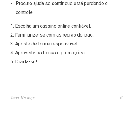
Procure ajuda se sentir que está perdendo o
controle.
Escolha um cassino online confiável.
Familiarize-se com as regras do jogo.
Aposte de forma responsável.
Aproveite os bônus e promoções.
Divirta-se!
Tags: No tags