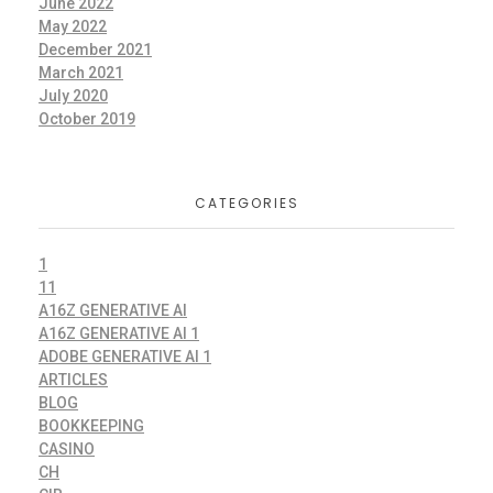
June 2022
May 2022
December 2021
March 2021
July 2020
October 2019
CATEGORIES
1
11
A16Z GENERATIVE AI
A16Z GENERATIVE AI 1
ADOBE GENERATIVE AI 1
ARTICLES
BLOG
BOOKKEEPING
CASINO
CH