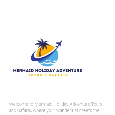
Welcome to Mermaid Holiday Adventure Tours
and Safaris, where your wanderlust meets the