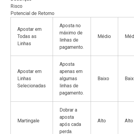
Risco
Potencial de Retorno
Aposta no
Apostar em
máximo de
Todas as
Médio
Méd
linhas de
Linhas
pagamento.
Aposta
Apostar em
apenas em
Linhas
algumas
Baixo
Bai
Selecionadas
linhas de
pagamento.
Dobrar a
aposta
Martingale
Alto
Alto
após cada
perda.