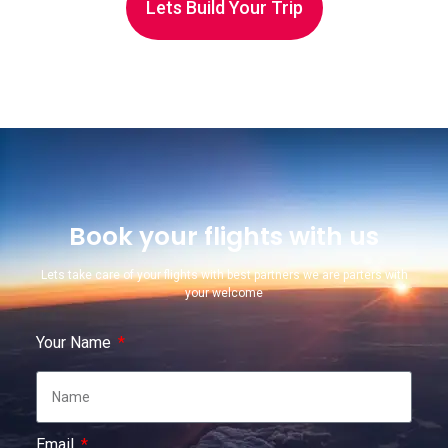
Lets Build Your Trip
Book your flights with us
Lets take care of your flights with best partners we are parters with
your welcome
Your Name
Email