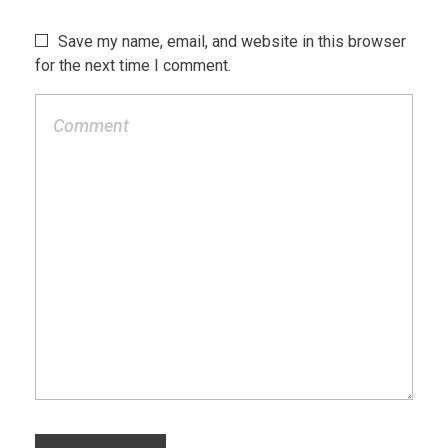
Save my name, email, and website in this browser
for the next time I comment.