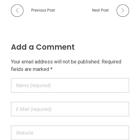
Previous Post
Next Post
Add a Comment
Your email address will not be published. Required
fields are marked *