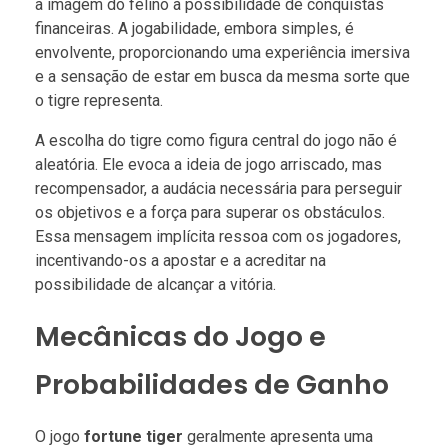
a imagem do felino à possibilidade de conquistas
financeiras. A jogabilidade, embora simples, é
envolvente, proporcionando uma experiência imersiva
e a sensação de estar em busca da mesma sorte que
o tigre representa.
A escolha do tigre como figura central do jogo não é
aleatória. Ele evoca a ideia de jogo arriscado, mas
recompensador, a audácia necessária para perseguir
os objetivos e a força para superar os obstáculos.
Essa mensagem implícita ressoa com os jogadores,
incentivando-os a apostar e a acreditar na
possibilidade de alcançar a vitória.
Mecânicas do Jogo e
Probabilidades de Ganho
O jogo
fortune tiger
geralmente apresenta uma