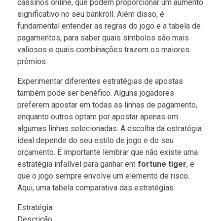
cassinos online, que podem proporcionar um aumento
significativo no seu bankroll. Além disso, é
fundamental entender as regras do jogo e a tabela de
pagamentos, para saber quais símbolos são mais
valiosos e quais combinações trazem os maiores
prêmios.
Experimentar diferentes estratégias de apostas
também pode ser benéfico. Alguns jogadores
preferem apostar em todas as linhas de pagamento,
enquanto outros optam por apostar apenas em
algumas linhas selecionadas. A escolha da estratégia
ideal depende do seu estilo de jogo e do seu
orçamento. É importante lembrar que não existe uma
estratégia infalível para ganhar em
fortune tiger
, e
que o jogo sempre envolve um elemento de risco.
Aqui, uma tabela comparativa das estratégias:
Estratégia
Descrição