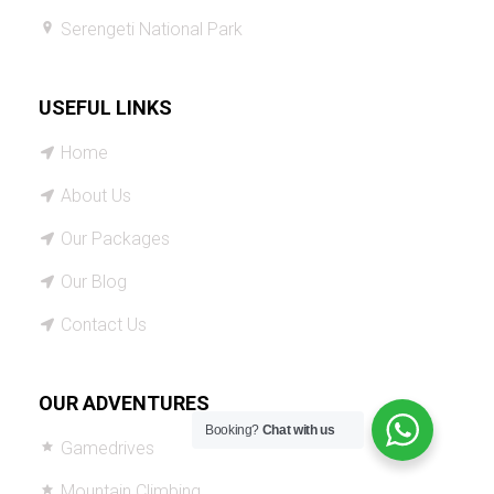
Serengeti National Park
USEFUL LINKS
Home
About Us
Our Packages
Our Blog
Contact Us
OUR ADVENTURES
Booking?
Chat with us
Gamedrives
Mountain Climbing