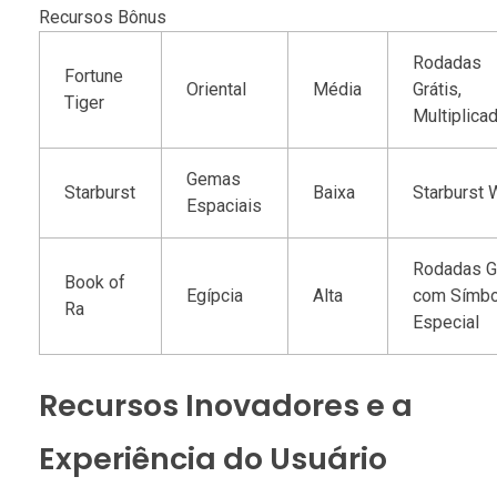
Recursos Bônus
Rodadas
Fortune
Oriental
Média
Grátis,
Tiger
Multiplica
Gemas
Starburst
Baixa
Starburst 
Espaciais
Rodadas G
Book of
Egípcia
Alta
com Símbo
Ra
Especial
Recursos Inovadores e a
Experiência do Usuário