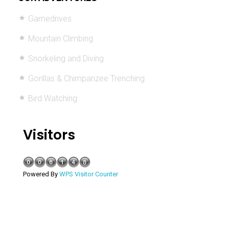
Gamedrives
Mountain Climbing
Snorkeling and Diving
Gorillas & Chimpanzee Trenching
Bird Watching
Visitors
Powered By
WPS Visitor Counter