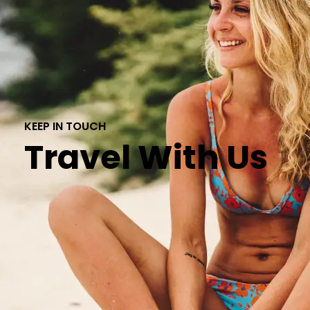
KEEP IN TOUCH
Travel With Us