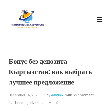
Mermaid Holiday Adventure
Perfect Adventure is Our Assurance
Бонус без депозита
Кыргызстан: как выбрать
лучшее предложение
December 16, 2025
by
admlnlx
with
no comment
Uncategorized
0