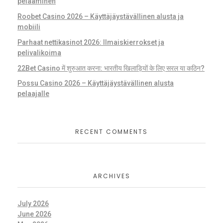
pelaaminen
Roobet Casino 2026 – Käyttäjäystävällinen alusta ja
mobiili
Parhaat nettikasinot 2026: Ilmaiskierrokset ja
pelivalikoima
22Bet Casino में शुरुआत करना: भारतीय खिलाड़ियों के लिए सरल या कठिन?
Possu Casino 2026 – Käyttäjäystävällinen alusta
pelaajalle
RECENT COMMENTS
ARCHIVES
July 2026
June 2026