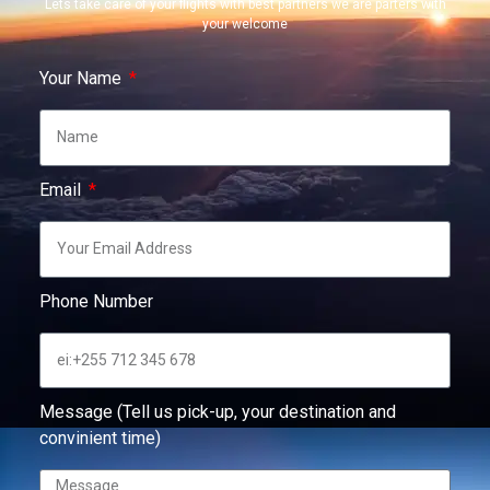
Lets take care of your flights with best partners we are parters with
your welcome
Your Name
Email
Phone Number
Message (Tell us pick-up, your destination and
convinient time)