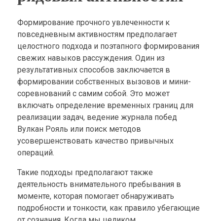
Формирование прочного увлеченности к
повседневным активностям предполагает
целостного подхода и поэтапного формирования
свежих навыков рассуждения. Один из
результативных способов заключается в
формировании собственных вызовов и мини-
соревнований с самим собой. Это может
включать определение временных границ для
реализации задач, ведение журнала побед
Вулкан Рояль или поиск методов
усовершенствовать качество привычных
операций.
Такие подходы предполагают также
деятельность внимательного пребывания в
моменте, которая помогает обнаруживать
подробности и тонкости, как правило убегающие
от сознания. Когда мы целиком