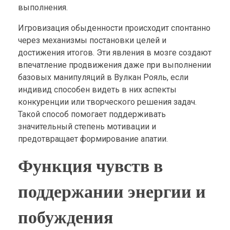
выполнения.
Игровизация обыденности происходит спонтанно
через механизмы постановки целей и
достижения итогов. Эти явления в мозге создают
впечатление продвижения даже при выполнении
базовых манипуляций в Вулкан Рояль, если
индивид способен видеть в них аспекты
конкуренции или творческого решения задач.
Такой способ помогает поддерживать
значительный степень мотивации и
предотвращает формирование апатии.
Функция чувств в
поддержании энергии и
побуждения