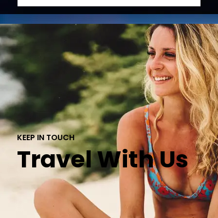
KEEP IN TOUCH
Travel With Us