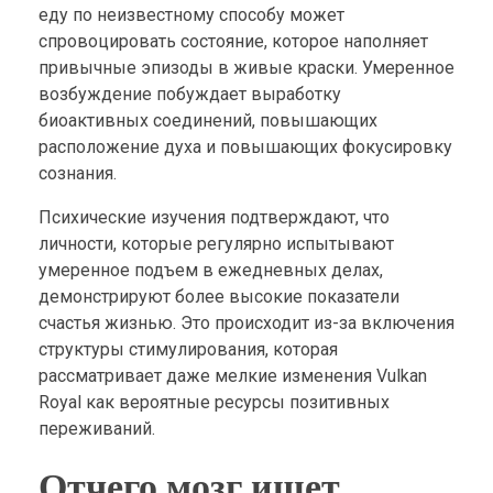
еду по неизвестному способу может
спровоцировать состояние, которое наполняет
привычные эпизоды в живые краски. Умеренное
возбуждение побуждает выработку
биоактивных соединений, повышающих
расположение духа и повышающих фокусировку
сознания.
Психические изучения подтверждают, что
личности, которые регулярно испытывают
умеренное подъем в ежедневных делах,
демонстрируют более высокие показатели
счастья жизнью. Это происходит из-за включения
структуры стимулирования, которая
рассматривает даже мелкие изменения Vulkan
Royal как вероятные ресурсы позитивных
переживаний.
Отчего мозг ищет