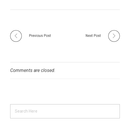
Previous Post
Next Post
Comments are closed.