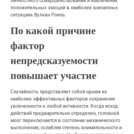
личностного совершенствования и извлечения
положительных эмоций в наиболее внезапных
ситуациях Вулкан Рояль.
По какой причине
фактор
непредсказуемости
повышает участие
Случайность представляет собой одним из
наиболее эффективных факторов сохранения
увлеченности к любой активности. Когда исход
действий предварительно определен, головной
мозг переключается в состояние механического
выполнения, ослабляя степень внимательности и