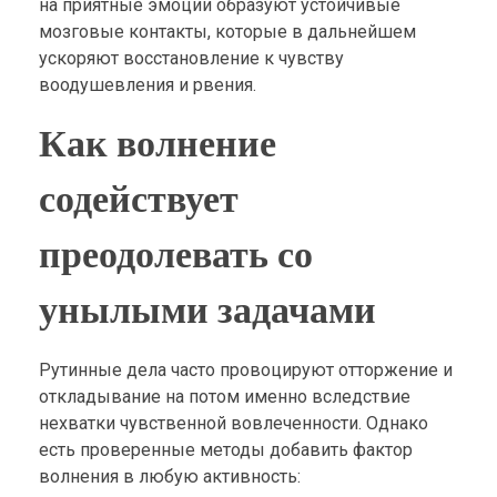
на приятные эмоции образуют устойчивые
мозговые контакты, которые в дальнейшем
ускоряют восстановление к чувству
воодушевления и рвения.
Как волнение
содействует
преодолевать со
унылыми задачами
Рутинные дела часто провоцируют отторжение и
откладывание на потом именно вследствие
нехватки чувственной вовлеченности. Однако
есть проверенные методы добавить фактор
волнения в любую активность: