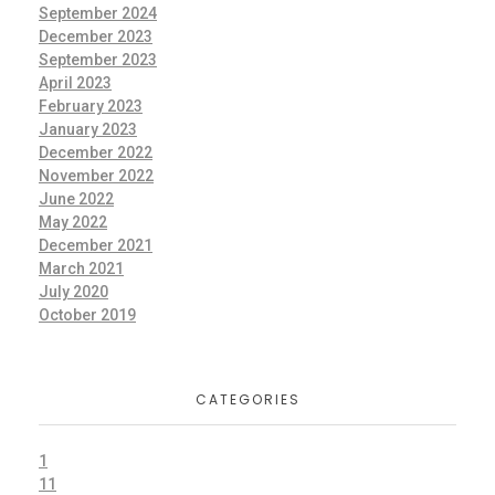
September 2024
December 2023
September 2023
April 2023
February 2023
January 2023
December 2022
November 2022
June 2022
May 2022
December 2021
March 2021
July 2020
October 2019
CATEGORIES
1
11