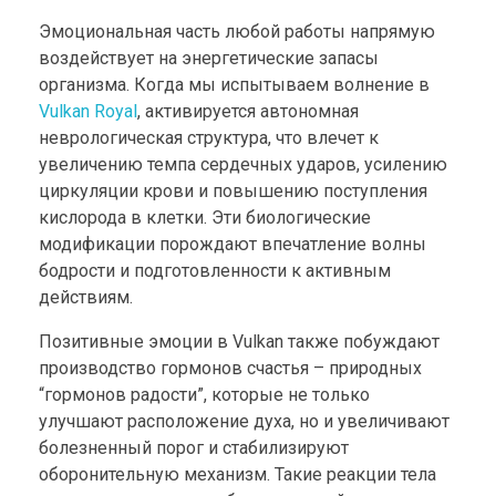
Эмоциональная часть любой работы напрямую
воздействует на энергетические запасы
организма. Когда мы испытываем волнение в
Vulkan Royal
, активируется автономная
неврологическая структура, что влечет к
увеличению темпа сердечных ударов, усилению
циркуляции крови и повышению поступления
кислорода в клетки. Эти биологические
модификации порождают впечатление волны
бодрости и подготовленности к активным
действиям.
Позитивные эмоции в Vulkan также побуждают
производство гормонов счастья – природных
“гормонов радости”, которые не только
улучшают расположение духа, но и увеличивают
болезненный порог и стабилизируют
оборонительную механизм. Такие реакции тела