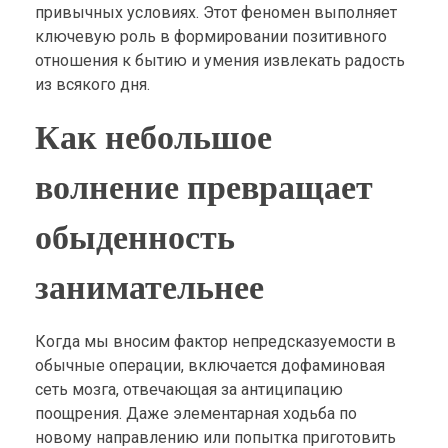
привычных условиях. Этот феномен выполняет
ключевую роль в формировании позитивного
отношения к бытию и умения извлекать радость
из всякого дня.
Как небольшое
волнение превращает
обыденность
занимательнее
Когда мы вносим фактор непредсказуемости в
обычные операции, включается дофаминовая
сеть мозга, отвечающая за антиципацию
поощрения. Даже элементарная ходьба по
новому направлению или попытка приготовить