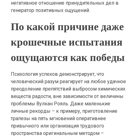
негативное отношение принудительных дел в
генератор позитивных ощущений.
По какой причине даже
крошечные испытания
ощущаются как победы
Психология успехов демонстрирует, что
человеческий разум реагирует на любое удачное
преодоление препятствий выбросом химических
веществ радости, вне зависимости от величины
проблемы Вулкан Рояль. Даже маленькие
личные рекорды – к примеру, приготовление
трапезы на пять мгновений оперативнее
привычного или организация трудового
пространства оригинальным методом –