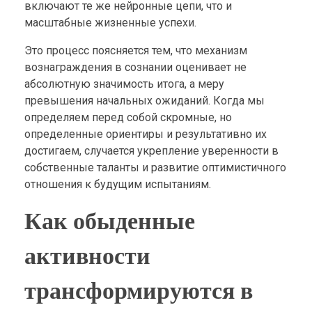
включают те же нейронные цепи, что и
масштабные жизненные успехи.
Это процесс поясняется тем, что механизм
вознаграждения в сознании оценивает не
абсолютную значимость итога, а меру
превышения начальных ожиданий. Когда мы
определяем перед собой скромные, но
определенные ориентиры и результативно их
достигаем, случается укрепление уверенности в
собственные таланты и развитие оптимистичного
отношения к будущим испытаниям.
Как обыденные
активности
трансформируются в