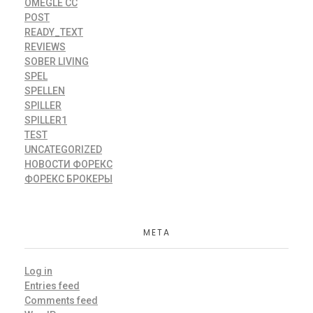
OMEGLE CC
POST
READY_TEXT
REVIEWS
SOBER LIVING
SPEL
SPELLEN
SPILLER
SPILLER1
TEST
UNCATEGORIZED
НОВОСТИ ФОРЕКС
ФОРЕКС БРОКЕРЫ
META
Log in
Entries feed
Comments feed