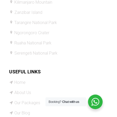
Kilimanjaro Mountain
Zanzibar Island
Tarangire National Park
Ngorongoro Crater
Ruaha National Park
Serengeti National Park
USEFUL LINKS
Home
About Us
Booking?
Chat with us
Our Packages
Our Blog