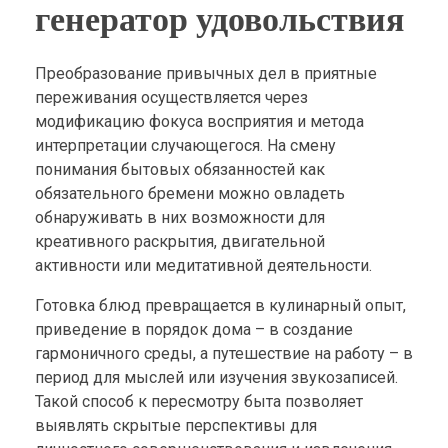
генератор удовольствия
Преобразование привычных дел в приятные
переживания осуществляется через
модификацию фокуса восприятия и метода
интерпретации случающегося. На смену
понимания бытовых обязанностей как
обязательного бремени можно овладеть
обнаруживать в них возможности для
креативного раскрытия, двигательной
активности или медитативной деятельности.
Готовка блюд превращается в кулинарный опыт,
приведение в порядок дома – в создание
гармоничного среды, а путешествие на работу – в
период для мыслей или изучения звукозаписей.
Такой способ к пересмотру быта позволяет
выявлять скрытые перспективы для