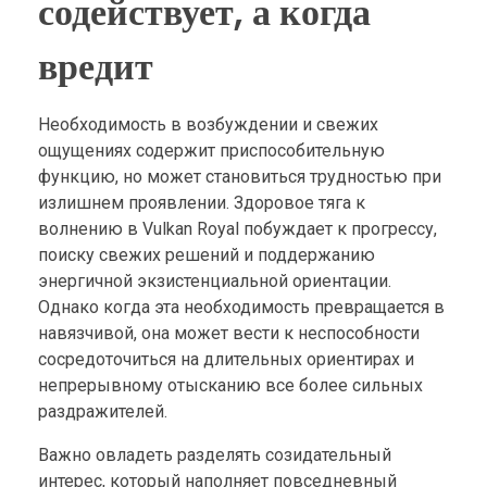
содействует, а когда
вредит
Необходимость в возбуждении и свежих
ощущениях содержит приспособительную
функцию, но может становиться трудностью при
излишнем проявлении. Здоровое тяга к
волнению в Vulkan Royal побуждает к прогрессу,
поиску свежих решений и поддержанию
энергичной экзистенциальной ориентации.
Однако когда эта необходимость превращается в
навязчивой, она может вести к неспособности
сосредоточиться на длительных ориентирах и
непрерывному отысканию все более сильных
раздражителей.
Важно овладеть разделять созидательный
интерес, который наполняет повседневный