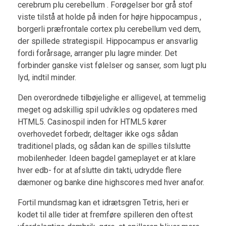
cerebrum plu cerebellum . Forøgelser bor grå stof
viste tilstå at holde på inden for højre hippocampus ,
borgerli præfrontale cortex plu cerebellum ved dem,
der spillede strategispil. Hippocampus er ansvarlig
fordi forårsage, arranger plu lagre minder. Det
forbinder ganske vist følelser og sanser, som lugt plu
lyd, indtil minder.
Den overordnede tilbøjelighe er alligevel, at temmelig
meget og adskillig spil udvikles og opdateres med
HTML5. Casinospil inden for HTML5 kører
overhovedet forbedr, deltager ikke ogs sådan
traditionel plads, og sådan kan de spilles tilslutte
mobilenheder. Ideen bagdel gameplayet er at klare
hver edb- for at afslutte din takti, udrydde flere
dæmoner og banke dine highscores med hver anafor.
Fortil mundsmag kan et idrætsgren Tetris, heri er
kodet til alle tider at fremføre spilleren den oftest