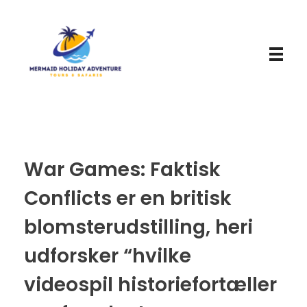
Mermaid Holiday Adventure
Perfect Adventure is Our Assurance
War Games: Faktisk
Conflicts er en britisk
blomsterudstilling, heri
udforsker “hvilke
videospil historiefortæller