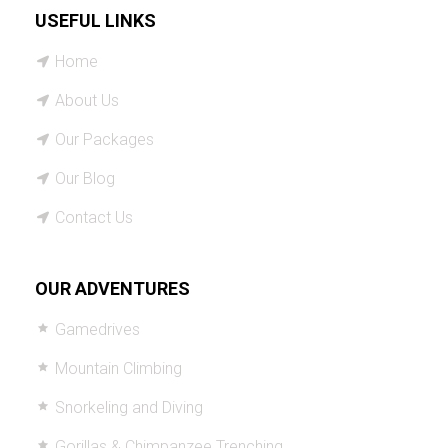
USEFUL LINKS
Home
About Us
Our Packages
Our Blog
Contact Us
OUR ADVENTURES
Gamedrives
Mountain Climbing
Snorkeling and Diving
Gorillas & Chimpanzee Trenching