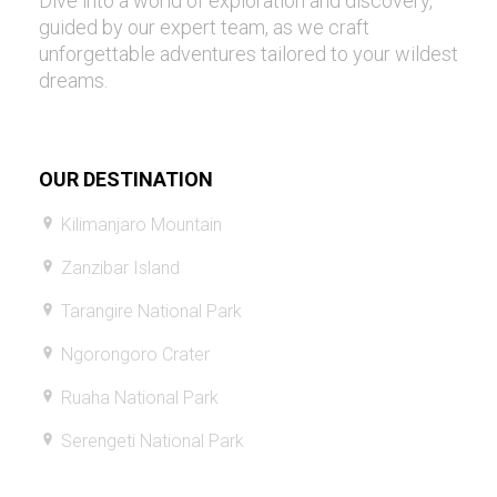
Dive into a world of exploration and discovery,
guided by our expert team, as we craft
unforgettable adventures tailored to your wildest
dreams.
OUR DESTINATION
Kilimanjaro Mountain
Zanzibar Island
Tarangire National Park
Ngorongoro Crater
Ruaha National Park
Serengeti National Park