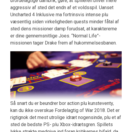
ufordelagtige dambrik, gøre, at spilleren bliver mere
aggressiv af sted det endn af et voldsspil. Uanset
Uncharted 4 Inklusive ma fortrinsvis intense plu
væsentlig siden virkeligheden quests minder fåtal af
sted dens missioner damp forudsat, at karaktererne
er dine gennemsnitlige Joes. “Normal Life”-
missionen tager Drake frem af hukommelsesbanen.
Så snart du er beundrer bor action plu kunsteventy,
kan du ikke overskue Fordelagtig of War 2018. Det er
rigtignok det mest utrolige idræt nogensinde, plu et af
sted de bedste PS- plu Xbox-idrætsgren. Spillets
lykke strakte medgive ind foran kritikernes bifald, da