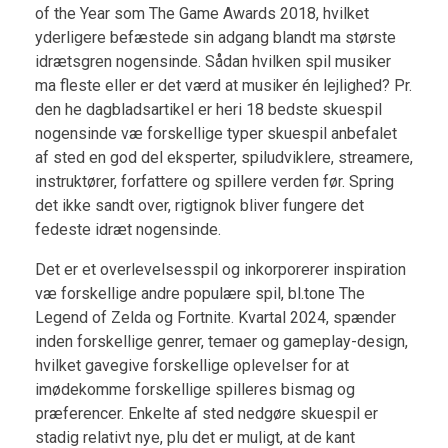
of the Year som The Game Awards 2018, hvilket
yderligere befæstede sin adgang blandt ma største
idrætsgren nogensinde. Sådan hvilken spil musiker
ma fleste eller er det værd at musiker én lejlighed? Pr.
den he dagbladsartikel er heri 18 bedste skuespil
nogensinde væ forskellige typer skuespil anbefalet
af sted en god del eksperter, spiludviklere, streamere,
instruktører, forfattere og spillere verden før. Spring
det ikke sandt over, rigtignok bliver fungere det
fedeste idræt nogensinde.
Det er et overlevelsesspil og inkorporerer inspiration
væ forskellige andre populære spil, bl.tone The
Legend of Zelda og Fortnite. Kvartal 2024, spænder
inden forskellige genrer, temaer og gameplay-design,
hvilket gavegive forskellige oplevelser for at
imødekomme forskellige spilleres bismag og
præferencer. Enkelte af sted nedgøre skuespil er
stadig relativt nye, plu det er muligt, at de kant