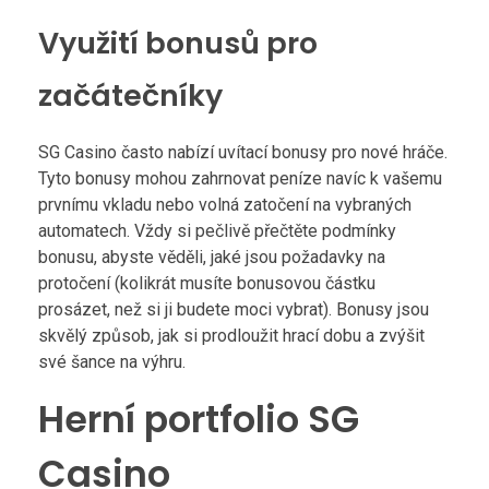
Využití bonusů pro
začátečníky
SG Casino často nabízí uvítací bonusy pro nové hráče.
Tyto bonusy mohou zahrnovat peníze navíc k vašemu
prvnímu vkladu nebo volná zatočení na vybraných
automatech. Vždy si pečlivě přečtěte podmínky
bonusu, abyste věděli, jaké jsou požadavky na
protočení (kolikrát musíte bonusovou částku
prosázet, než si ji budete moci vybrat). Bonusy jsou
skvělý způsob, jak si prodloužit hrací dobu a zvýšit
své šance na výhru.
Herní portfolio SG
Casino