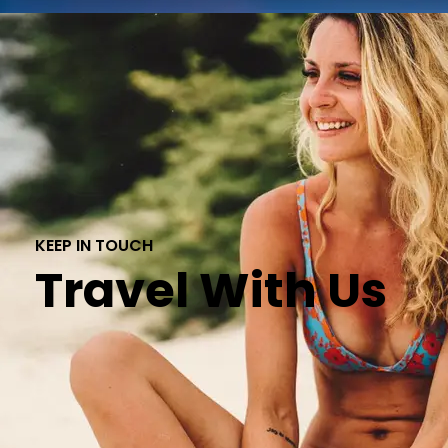
KEEP IN TOUCH
Travel With Us