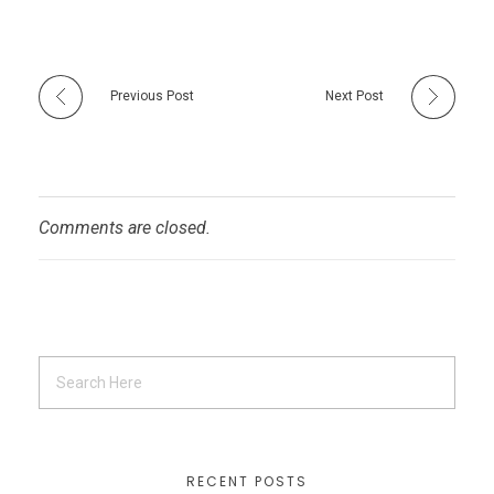
Previous Post
Next Post
Comments are closed.
RECENT POSTS