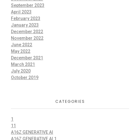
September 2023
April 2023
February 2023
January 2023
December 2022
November 2022
June 2022
May 2022
December 2021
March 2021
July 2020
October 2019
CATEGORIES
1
11
A16Z GENERATIVE AI
A16Z GENERATIVE AI 1