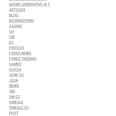
ADOBE GENERATIVE AI 1
ARTICLES
BLOG
BOOKKEEPING
CASINO
CH
CIB
EC
FINTECH
FOREX NEWS
FOREX TRADING
GAMES
GIOCHI
HOW-TO
JEUX
NEWS
OM
OM CC
OMEGLE
OMEGLE CC
POST