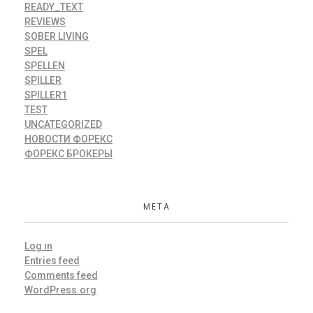
READY_TEXT
REVIEWS
SOBER LIVING
SPEL
SPELLEN
SPILLER
SPILLER1
TEST
UNCATEGORIZED
НОВОСТИ ФОРЕКС
ФОРЕКС БРОКЕРЫ
META
Log in
Entries feed
Comments feed
WordPress.org