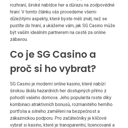
rozhraní, široké nabídce her a důrazu na zodpovědné
hraní. V tomto článku vás provedeme všemi
důležitými aspekty, které byste měli znát, než se
pustíte do hraní, a ukážeme vám, jak SG Casino může
být vaším ideálním partnerem na cestě za online
zábavou.
Co je SG Casino a
proč si ho vybrat?
SG Casino je moderní online kasino, které nabízí
širokou škálu hazardních her dostupných přímo z
pohodlí vašeho domova. Jeho popularita roste díky
kombinaci atraktivních bonusů, rozmanitého herního
portfolia a silného zaměření na bezpečnost a
zákaznickou podporu. Pro začátečníky je klíčové
vybrat si kasino, které je transparentní, licencované a