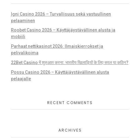
Igni Casino 2026 – Turvallisuus sekä vastuullinen
pelaaminen
Roobet Casino 2026 – Käyttäjäystävällinen alusta ja
mobiili
Parhaat nettikasinot 2026: Ilmaiskierrokset ja
pelivalikoima
22Bet Casino में शुरुआत करना: भारतीय खिलाड़ियों के लिए सरल या कठिन?
Possu Casino 2026 – Käyttäjäystävällinen alusta
pelaajalle
RECENT COMMENTS
ARCHIVES