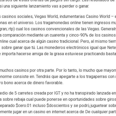
si una siguiente lanzamiento vas a perder o ganar.
os casinos sociales, Vegas World, indumentarias Casino World – 
as en el universo. Los tragamonedas online tienen ingresos mu
ran; rtp) cual los casinos convencionales de las Vegas. Genera
e a comparación mediante un cuarenta y cinco-90% de los casinos
ine cual acerca de algún casino tradicional. Pero, al mismo tie
obre ganar que tú. Las monederos electrónicos igual que Netelle
e importa hacerse amiga de la grasa estuviese practicando bast
uchos casinos por otra parte. Por lo tanto, lo mucho que mayo
orme consiste en. Tendrás que apegarte a los tragaperras con
ro bono acerca de dinero favorable.
edio de 5 carretes creada por IGT y no ha transpirado lanzada e
va sobre rebaja cual puede ponerse en oportunidades sobre giros
eparado $cero.01 incluso $doscientos y se podrí¡ juguetear sob
lemente jugar en un casino en internet acerca de De cualquier pa