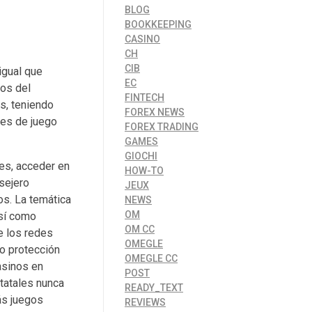
BLOG
BOOKKEEPING
CASINO
CH
CIB
igual que
EC
mos del
FINTECH
s, teniendo
FOREX NEWS
es de juego
FOREX TRADING
GAMES
GIOCHI
es, acceder en
HOW-TO
sejero
JEUX
os. La temática
NEWS
OM
sí­ como
OM CC
e los redes
OMEGLE
lo protección
OMEGLE CC
asinos en
POST
tatales nunca
READY_TEXT
ás juegos
REVIEWS