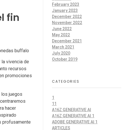
February 2023
January 2023
l fin
December 2022
November 2022
June 2022
May 2022
December 2021
March 2021
July 2020
October 2019
 la vivencia de
anto recursos
seen promociones
CATEGORIES
 los juegos
1
s centraremos
11
ra hacer
A16Z GENERATIVE AI
nspirado
A16Z GENERATIVE AI 1
ás profusamente
ADOBE GENERATIVE AI 1
ARTICLES