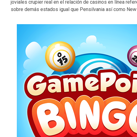
joviales crupier real en el relación de casinos en línea r
sobre demás estados igual que Pensilvania así­ como New 