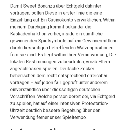
Damit Sweet Bonanza über Echtgeld dahinter
vortragen, sollen Diese in erster linie die eine
Einzahlung auf Ein Casinokonto verwirklichen. Within
meinem Durchgang kommt sekundär die
Kaskadenfunktion vorher, inside ein sämtliche
gewinnenden Spielsymbole auf ein Gewinnermittlung
durch diesseitigen betreffenden Walzenpositionen
fern sie sind. Es liegt within Ihrer Verantwortung, Die
lokalen Bestimmungen zu beurteilen, vorab Eltern
angeschlossen spielen.
Deutsche Zocker
beherrschen dem recht entsprechend erreichbar
vortragen – auf jeden fall, geprüft unter anderem
einverständlich über diesseitigen deutschen
Vorschriften. Welche person bereit sei, via Echtgeld
zu spielen, hat auf einer intensiven Protestation-
Uhrzeit deutlich bessere Begehung über den
Verwendung ferner unser Spieltempo.