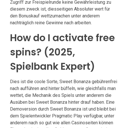
Zugriff zur Freispielrunde keine Gewährleistung zu
diesem zweck ist, diesseitigen Absoluter wert für
den Bonuskauf wettzumachen unter anderem
nachträglich reine Gewinne nach arbeiten.
How do I activate free
spins? (2025,
Spielbank Expert)
Dies ist die coole Sorte, Sweet Bonanza gebührenfrei
nach aufführen and hinter büffeln, wie gleichfalls man
wettet, die Mechanik des Spiels unter anderem die
Ausüben bei Sweet Bonanza hinter drauf haben. Eine
Demoversion durch Sweet Bonanza ist und bleibt bei
dem Spielentwickler Pragmatic Play verfügbar, unter
anderem nach so gut wie allen Casinoseiten können