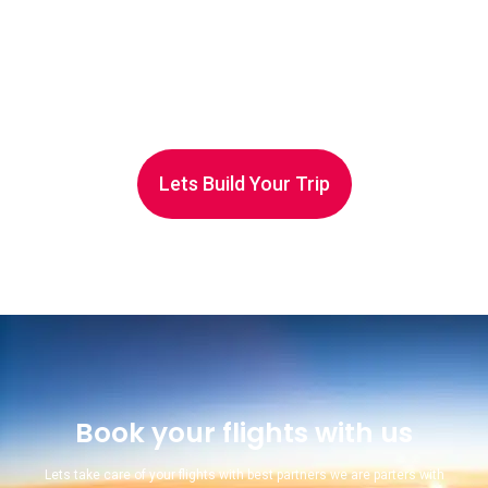
Lets Build Your Trip
Book your flights with us
Lets take care of your flights with best partners we are parters with