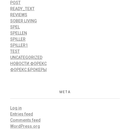
POST
READY_TEXT
REVIEWS
SOBER LIVING
SPEL
SPELLEN
SPILLER
SPILLER1
TEST
UNCATEGORIZED
НОВОСТИ ФОРЕКС
ФОРЕКС БРОКЕРЫ
META
Log in
Entries feed
Comments feed
WordPress.org