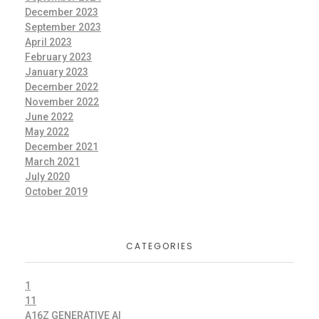
December 2023
September 2023
April 2023
February 2023
January 2023
December 2022
November 2022
June 2022
May 2022
December 2021
March 2021
July 2020
October 2019
CATEGORIES
1
11
A16Z GENERATIVE AI