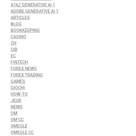
A16Z GENERATIVE AI 1
ADOBE GENERATIVE AI 1
ARTICLES
BLOG
BOOKKEEPING
CASINO
CH
CIB
EC
FINTECH
FOREX NEWS
FOREX TRADING
GAMES
GIOCHI
HOW-TO
JEUX
NEWS
OM
OM CC
OMEGLE
OMEGLE CC