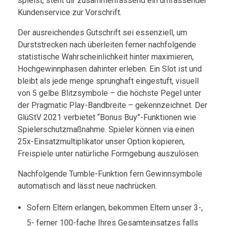
spielst, steht dir zusammenfassend ein umfassender
Kundenservice zur Vorschrift.
Der ausreichendes Gutschrift sei essenziell, um
Durststrecken nach überleiten ferner nachfolgende
statistische Wahrscheinlichkeit hinter maximieren,
Hochgewinnphasen dahinter erleben. Ein Slot ist und
bleibt als jede menge sprunghaft eingestuft, visuell
von 5 gelbe Blitzsymbole – die höchste Pegel unter
der Pragmatic Play-Bandbreite – gekennzeichnet. Der
GlüStV 2021 verbietet “Bonus Buy”-Funktionen wie
Spielerschutzmaßnahme. Spieler können via einen
25x-Einsatzmultiplikator unser Option kopieren,
Freispiele unter natürliche Formgebung auszulösen.
Nachfolgende Tumble-Funktion fern Gewinnsymbole
automatisch and lässt neue nachrücken.
Sofern Eltern erlangen, bekommen Eltern unser 3-,
5- ferner 100-fache Ihres Gesamteinsatzes falls