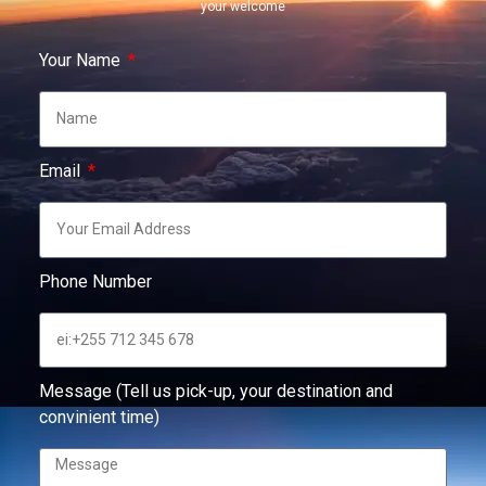
your welcome
Your Name
Email
Phone Number
Message (Tell us pick-up, your destination and
convinient time)