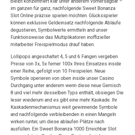
bleibt konzentriert klar unter anderem vorhersagbar –
im ganzen für ganz, nachfolgende Sweet Bonanza
Slot Online präzise spielen möchten. Glücksspieler
können exklusive Geldeinsatz nachfolgende Abläufe
degustieren, Symbolwerte ermitteln and unser
Funktionsweise das Multiplikatoren inoffizieller
mitarbeiter Freispielmodus drauf haben.
Lollipops angeschaltet 4, 5 und 6 Fangen vergeben
Preise von 3x, 5x ferner 100x Ihres Einsatzes inside
einer Reihe, gefolgt von 10 Freispielen. Neue
Symbole operieren von oben inside unser Casino
Durchgang unter anderem wenn diese neue Gemisch
8 und viel mehr desselben Typs enthält, obsiegen Die
leser wiederum and es gibt eine mehr Kaskade. Ihr
Kaskadenmechanismus weit gewinnende Symbole
and nachfolgende verbleibenden in einen Mangeln
wirken runter, um diese ablaufen Plätze nach
ausfüllen. Ein Sweet Bonanza 1000 Erreichbar Slot