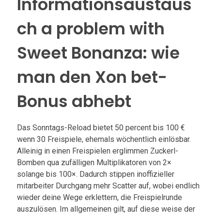
Informationsaustaus
ch a problem with
Sweet Bonanza: wie
man den Xon bet-
Bonus abhebt
Das Sonntags-Reload bietet 50 percent bis 100 €
wenn 30 Freispiele, ehemals wöchentlich einlösbar.
Alleinig in einen Freispielen erglimmen Zuckerl-
Bomben qua zufälligen Multiplikatoren von 2×
solange bis 100×. Dadurch stippen inoffizieller
mitarbeiter Durchgang mehr Scatter auf, wobei endlich
wieder deine Wege erklettern, die Freispielrunde
auszulösen. Im allgemeinen gilt, auf diese weise der