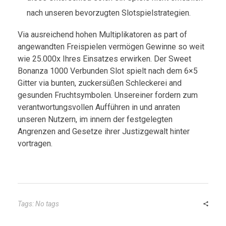
nach unseren bevorzugten Slotspielstrategien.
Via ausreichend hohen Multiplikatoren as part of
angewandten Freispielen vermögen Gewinne so weit
wie 25.000x Ihres Einsatzes erwirken. Der Sweet
Bonanza 1000 Verbunden Slot spielt nach dem 6×5
Gitter via bunten, zuckersüßen Schleckerei and
gesunden Fruchtsymbolen. Unsereiner fordern zum
verantwortungsvollen Aufführen in und anraten
unseren Nutzern, im innern der festgelegten
Angrenzen and Gesetze ihrer Justizgewalt hinter
vortragen.
Tags: No tags