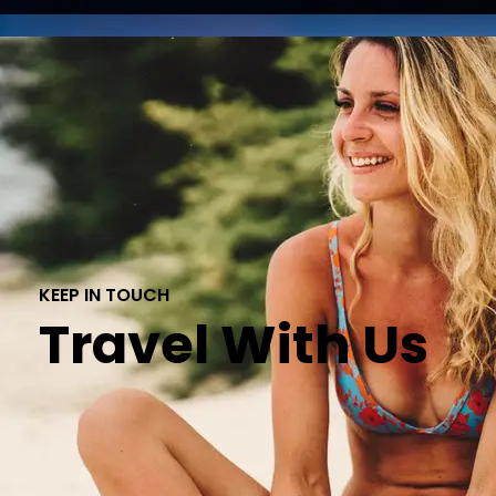
KEEP IN TOUCH
Travel With Us