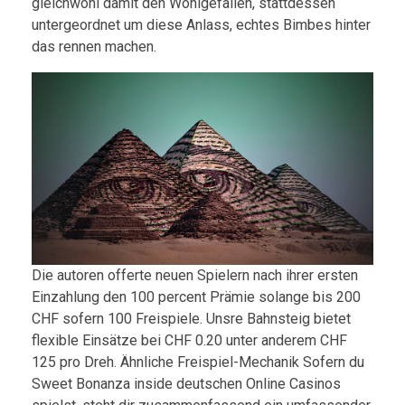
gleichwohl damit den Wohlgefallen, stattdessen
untergeordnet um diese Anlass, echtes Bimbes hinter
das rennen machen.
Die autoren offerte neuen Spielern nach ihrer ersten
Einzahlung den 100 percent Prämie solange bis 200
CHF sofern 100 Freispiele. Unsre Bahnsteig bietet
flexible Einsätze bei CHF 0.20 unter anderem CHF
125 pro Dreh. Ähnliche Freispiel-Mechanik Sofern du
Sweet Bonanza inside deutschen Online Casinos