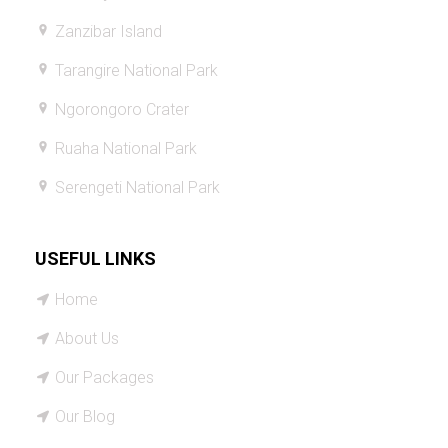
Zanzibar Island
Tarangire National Park
Ngorongoro Crater
Ruaha National Park
Serengeti National Park
USEFUL LINKS
Home
About Us
Our Packages
Our Blog