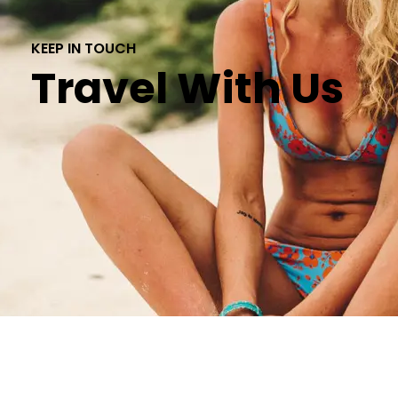
KEEP IN TOUCH
Travel With Us