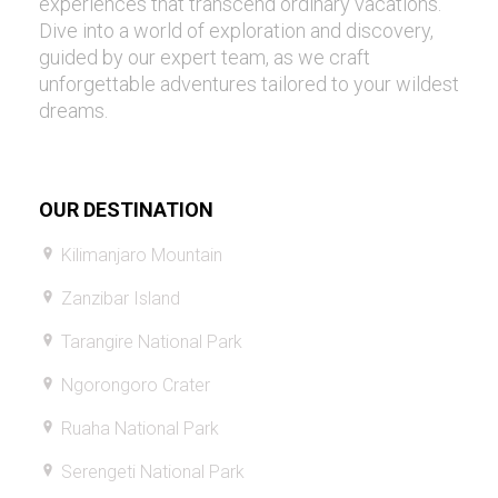
experiences that transcend ordinary vacations.
Dive into a world of exploration and discovery,
guided by our expert team, as we craft
unforgettable adventures tailored to your wildest
dreams.
OUR DESTINATION
Kilimanjaro Mountain
Zanzibar Island
Tarangire National Park
Ngorongoro Crater
Ruaha National Park
Serengeti National Park