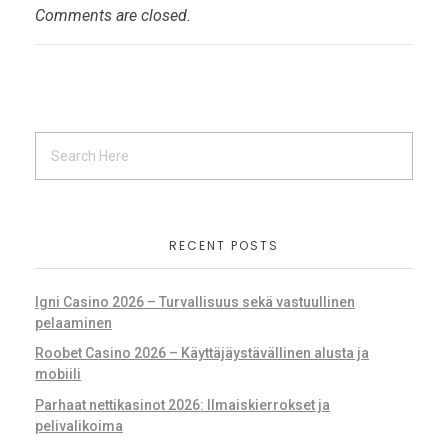
Comments are closed.
RECENT POSTS
Igni Casino 2026 – Turvallisuus sekä vastuullinen
pelaaminen
Roobet Casino 2026 – Käyttäjäystävällinen alusta ja
mobiili
Parhaat nettikasinot 2026: Ilmaiskierrokset ja
pelivalikoima