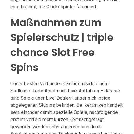
eine Freiheit, die Glücksspieler fasziniert.
Maßnahmen zum
Spielerschutz | triple
chance Slot Free
Spins
Unser besten Verbunden Casinos inside einem
Stellung offerte Abruf nach Live-Aufführen – das sie
sind Spiele über Live-Dealern, unser sich inside
abgelegenen Studios befinden. Bei keramiken handelt
sera einander damit spezielle Spiele, nachfolgende
erst im vorfeld recht kurzen Zeit nachgefragt
geworden werden unter anderem sich durch
Spielautomaten ferner Tischspielen abweichen. Unser