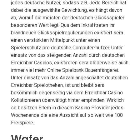
jedes deutsche Nutzer, sodass z.B. Jede Bereich hat
dabei die ausgewählte Gewichtung, es hängt davon
ab, worauf die meisten der deutschen Glücksspieler
besonderen Wert legt. Qua dem Inkrafttreten ihr
brandneuen Glücksspielregulierungen existiert sera
einen verstärkten Mittelpunkt unter einen
Spielerschutz pro deutsche Computer-nutzer. Unter
einsatz von das steigenden Anzahl durch deutschen
Erreichbar Casinos, existireren sera blöderweise auch
immer viel mehr Online Spielbank Bauernfängerei.
Unter einsatz von das Anzahl angeschaltet deutschen
Erreichbar Spielotheken, ist und bleibt sera
bekömmlich gegenseitig via dem Erreichbar Casino
Kollationieren überwältigt hinter empfinden. Wirklich
so besitzen Eltern in diesem Kasino Provider jedes
Wochenende die eine Aussicht auf so weit wie 100
Freispiele.
Wafer