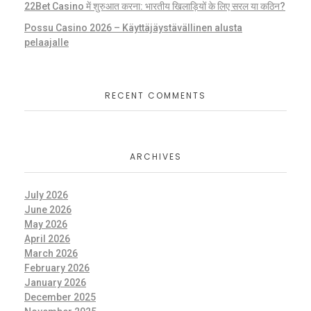
22Bet Casino में शुरुआत करना: भारतीय खिलाड़ियों के लिए सरल या कठिन?
Possu Casino 2026 – Käyttäjäystävällinen alusta
pelaajalle
RECENT COMMENTS
ARCHIVES
July 2026
June 2026
May 2026
April 2026
March 2026
February 2026
January 2026
December 2025