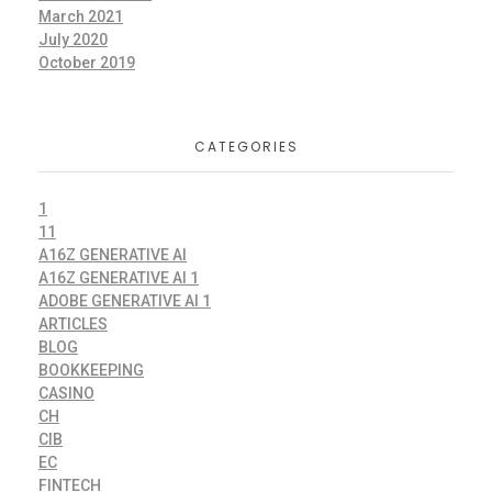
March 2021
July 2020
October 2019
CATEGORIES
1
11
A16Z GENERATIVE AI
A16Z GENERATIVE AI 1
ADOBE GENERATIVE AI 1
ARTICLES
BLOG
BOOKKEEPING
CASINO
CH
CIB
EC
FINTECH