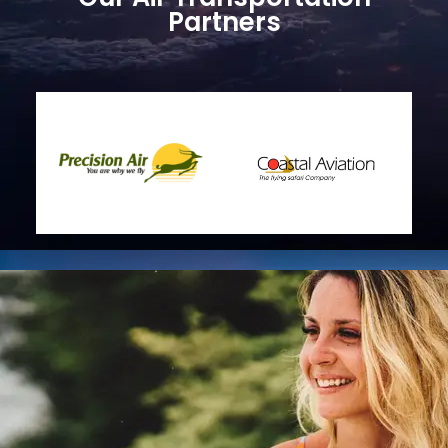
Partners