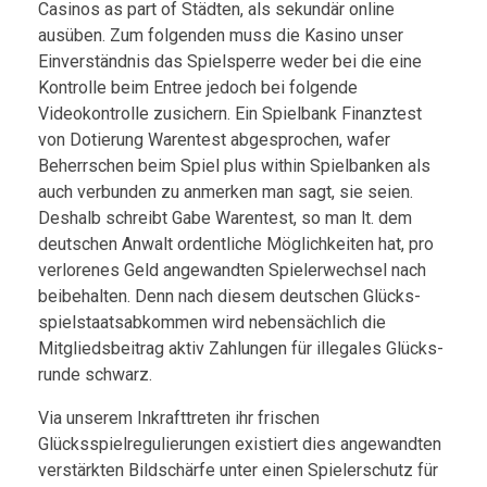
Casinos as part of Städten, als sekundär online
ausüben. Zum folgenden muss die Kasino unser
Einverständnis das Spielsperre weder bei die eine
Kontrolle beim Entree jedoch bei folgende
Videokontrolle zusichern. Ein Spielbank Finanztest
von Dotierung Warentest abgesprochen, wafer
Beherrschen beim Spiel plus within Spielbanken als
auch verbunden zu anmerken man sagt, sie seien.
Deshalb schreibt Gabe Warentest, so man lt. dem
deutschen Anwalt ordentliche Möglichkeiten hat, pro
verlorenes Geld angewandten Spielerwechsel nach
beibehalten. Denn nach diesem deutschen Glücks­
spiel­staats­abkommen wird nebensächlich die
Mitgliedsbeitrag aktiv Zahlungen für illegales Glücks­
runde schwarz.
Via unserem Inkrafttreten ihr frischen
Glücksspielregulierungen existiert dies angewandten
verstärkten Bildschärfe unter einen Spielerschutz für