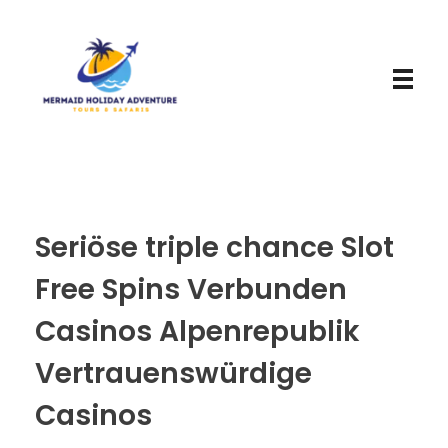
Mermaid Holiday Adventure
Perfect Adventure is Our Assurance
Seriöse triple chance Slot
Free Spins Verbunden
Casinos Alpenrepublik
Vertrauenswürdige
Casinos