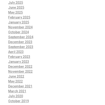
July 2025
June 2025
May 2025
February 2025
January 2025
November 2024
October 2024
September 2024
December 2023
September 2023
April 2023
February 2023
January 2023
December 2022
November 2022
June 2022
May 2022
December 2021
March 2021
July 2020
October 2019