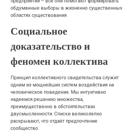
предприятий – все они помогают формировать
обдуманные выборы в жизненно существенных
областях существования.
Социальное
доказательство и
феномен коллектива
Принцип коллективного свидетельства служит
одним из мощнейших систем воздействия на
человеческое поведение. Мы интуитивно
надеемся решению множества,
преимущественно в обстоятельствах
двусмысленности. Списки великолепно
раскрывают, что отдаёт предпочтение
сообщество.