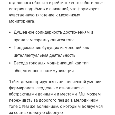
отдельного объекта в рейтинге есть собственная
история подъёмов и снижений, что формирует
чувственную тяготение к механизму
мониторинга.
Душевное солидарность достижениям и
провалам соревнующихся топа
Предсказание будущих изменений как
интеллектуальная деятельность
Беседа топовых модификаций как тип
общественного коммуникации
1хбет демонстрируется в человеческой умении
формировать сердечные отношения с
абстрактными данными и местами. Мы можем
переживать за дорогого певца в мелодичном
топе с тем же волнением, с которым волнуемся
за состязательную сборную.