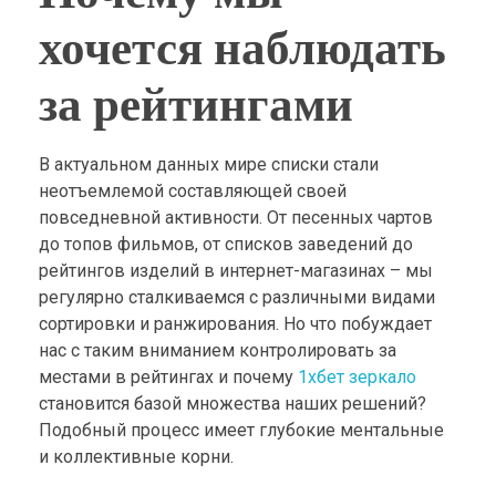
хочется наблюдать
за рейтингами
В актуальном данных мире списки стали
неотъемлемой составляющей своей
повседневной активности. От песенных чартов
до топов фильмов, от списков заведений до
рейтингов изделий в интернет-магазинах – мы
регулярно сталкиваемся с различными видами
сортировки и ранжирования. Но что побуждает
нас с таким вниманием контролировать за
местами в рейтингах и почему
1хбет зеркало
становится базой множества наших решений?
Подобный процесс имеет глубокие ментальные
и коллективные корни.