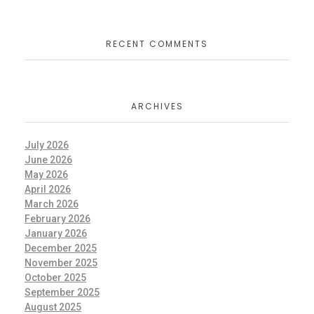
RECENT COMMENTS
ARCHIVES
July 2026
June 2026
May 2026
April 2026
March 2026
February 2026
January 2026
December 2025
November 2025
October 2025
September 2025
August 2025