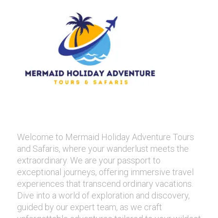
Welcome to Mermaid Holiday Adventure Tours
and Safaris, where your wanderlust meets the
extraordinary. We are your passport to
exceptional journeys, offering immersive travel
experiences that transcend ordinary vacations.
Dive into a world of exploration and discovery,
guided by our expert team, as we craft