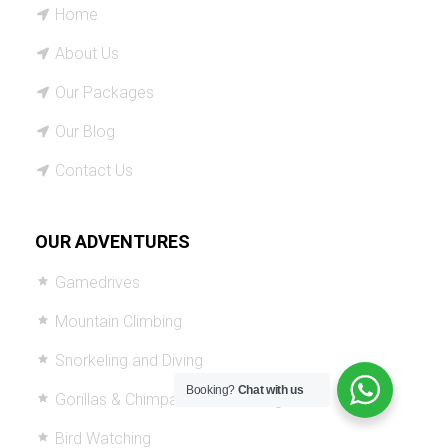
Home
About Us
Our Packages
Our Blog
Contact Us
OUR ADVENTURES
Gamedrives
Mountain Climbing
Snorkeling and Diving
Booking?
Chat with us
Gorillas & Chimpanzee Trenching
Bird Watching