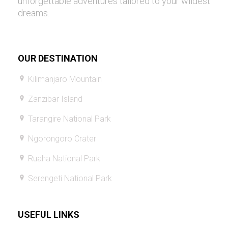
unforgettable adventures tailored to your wildest
dreams.
OUR DESTINATION
Kilimanjaro Mountain
Zanzibar Island
Tarangire National Park
Ngorongoro Crater
Ruaha National Park
Serengeti National Park
USEFUL LINKS