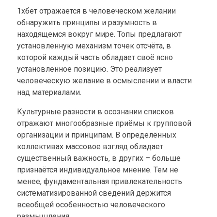
1хбет отражается в человеческом желании
обнаружить принципы и разумность в
находящемся вокруг мире. Топы предлагают
установленную механизм точек отсчёта, в
которой каждый часть обладает своё ясно
установленное позицию. Это реализует
человеческую желание в осмыслении и власти
над материалами.
Культурные разности в осознании списков
отражают многообразные приёмы к групповой
организации и принципам. В определённых
коллективах массовое взгляд обладает
существенный важность, в других – больше
признаётся индивидуальное мнение. Тем не
менее, фундаментальная привлекательность
систематизированной сведений держится
всеобщей особенностью человеческого
размышления.