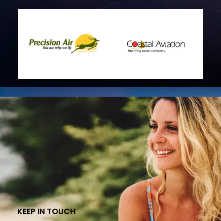
KEEP IN TOUCH