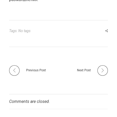
Tags: No tags
Previous Post
Next Post
Comments are closed.