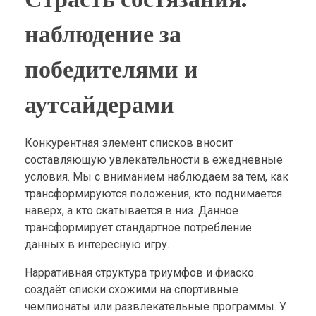
наблюдение за
победителями и
аутсайдерами
Конкурентная элемент списков вносит
составляющую увлекательности в ежедневные
условия. Мы с вниманием наблюдаем за тем, как
трансформируются положения, кто поднимается
наверх, а кто скатывается в низ. Данное
трансформирует стандартное потребление
данных в интересную игру.
Нарративная структура триумфов и фиаско
создаёт списки схожими на спортивные
чемпионаты или развлекательные программы. У