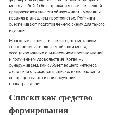
между собой. 1хбет отражается в человеческой
предрасположенности обнаруживать модели и
правила в внешнем пространстве. Рейтинги
обеспечивают подготовленную схему для такого
изучения.
Мозговые анализы выявляют, что механизм
сопоставления включает области мозга,
ассоциированные с вынесением постановлений
и получением удовольствия. Когда мы
обнаруживаем, как субъект нашего интереса
растёт или опускается в списке, включаются те
же процессы, что и при получении
вознаграждения.
Списки как средство
формирования