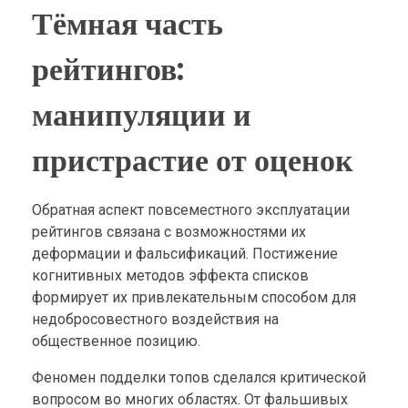
Тёмная часть
рейтингов:
манипуляции и
пристрастие от оценок
Обратная аспект повсеместного эксплуатации
рейтингов связана с возможностями их
деформации и фальсификаций. Постижение
когнитивных методов эффекта списков
формирует их привлекательным способом для
недобросовестного воздействия на
общественное позицию.
Феномен подделки топов сделался критической
вопросом во многих областях. От фальшивых