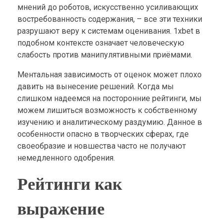
мнений до роботов, искусственно усиливающих
востребованность содержания, – все эти техники
разрушают веру к системам оценивания. 1xbet в
подобном контексте означает человеческую
слабость против манипулятивными приёмами.
Ментальная зависимость от оценок может плохо
давить на вынесение решений. Когда мы
слишком надеемся на посторонние рейтинги, мы
можем лишиться возможность к собственному
изучению и аналитическому раздумию. Данное в
особенности опасно в творческих сферах, где
своеобразие и новшества часто не получают
немедленного одобрения.
Рейтинги как
выражение