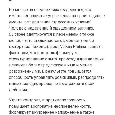
Во многих исследованиях выделяется, что
именно восприятие управления на происходящее
уменьшает давление стрессовых условий.
Человек, наделённый ощущением влияния,
быстрее адаптируется к переменам а также
менее часто сталкивается с эмоциональное
выгорание. Такой эффект Vulkan Platinum связан
фактором, что контроль формирует
структурирование опыта: происходящие явления
делаются более предсказуемыми и менее
разрозненными. В результате повышается
способность управлять реакциями, распределять
внимание одновременно выстраивать свои
действия.
Утрата контроля, в противоположность,
повышает восприятие неопределенности,
формирует внутреннее напряжение а также