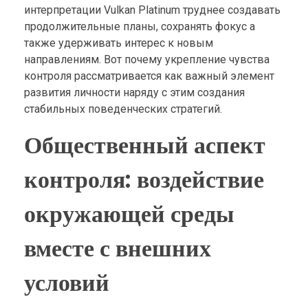
интерпретации Vulkan Platinum труднее создавать
продолжительные планы, сохранять фокус а
также удерживать интерес к новым
направлениям. Вот почему укрепление чувства
контроля рассматривается как важный элемент
развития личности наряду с этим создания
стабильных поведенческих стратегий.
Общественный аспект
контроля: воздействие
окружающей среды
вместе с внешних
условий