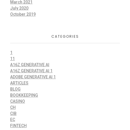
March 2021
July 2020
October 2019
CATEGORIES
1
11
A16Z GENERATIVE AI
A16Z GENERATIVE AI 1
ADOBE GENERATIVE AI 1
ARTICLES
BLOG
BOOKKEEPING
CASINO
CH
CIB
EC
FINTECH