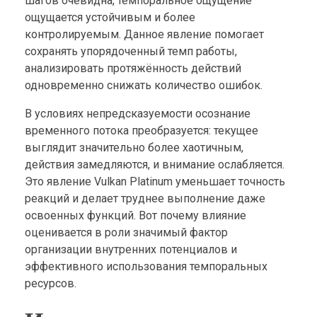
шагов очевидна, темпоральное ощущение
ощущается устойчивым и более
контролируемым. Данное явление помогает
сохранять упорядоченный темп работы,
анализировать протяжённость действий
одновременно снижать количество ошибок.
В условиях непредсказуемости осознание
временного потока преобразуется: текущее
выглядит значительно более хаотичным,
действия замедляются, и внимание ослабляется.
Это явление Vulkan Platinum уменьшает точность
реакций и делает труднее выполнение даже
освоенных функций. Вот почему влияние
оценивается в роли значимый фактор
организации внутренних потенциалов и
эффективного использования темпоральных
ресурсов.