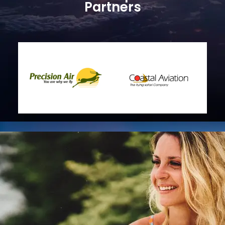
Partners