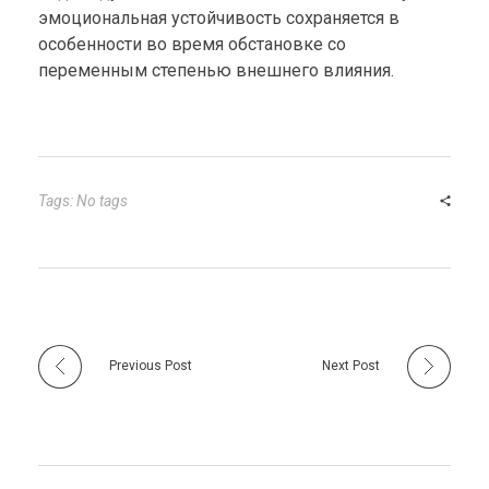
эмоциональная устойчивость сохраняется в
особенности во время обстановке со
переменным степенью внешнего влияния.
Tags: No tags
Previous Post
Next Post