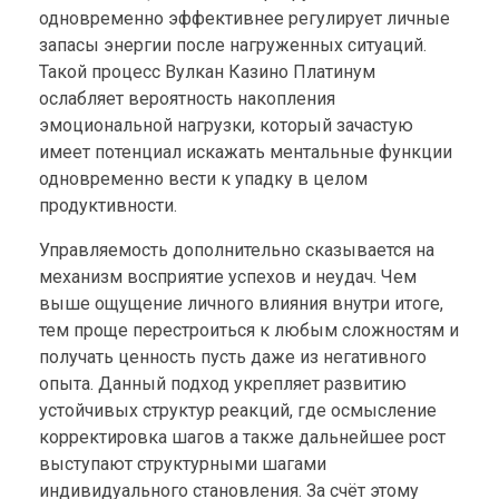
одновременно эффективнее регулирует личные
запасы энергии после нагруженных ситуаций.
Такой процесс Вулкан Казино Платинум
ослабляет вероятность накопления
эмоциональной нагрузки, который зачастую
имеет потенциал искажать ментальные функции
одновременно вести к упадку в целом
продуктивности.
Управляемость дополнительно сказывается на
механизм восприятие успехов и неудач. Чем
выше ощущение личного влияния внутри итоге,
тем проще перестроиться к любым сложностям и
получать ценность пусть даже из негативного
опыта. Данный подход укрепляет развитию
устойчивых структур реакций, где осмысление
корректировка шагов а также дальнейшее рост
выступают структурными шагами
индивидуального становления. За счёт этому