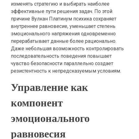
изменять стратегию и выбирать наиболее
эффективные пути решения задач. По этой
причине Вулкан Платинум психика сохраняет
внутреннее равновесие, уменьшает степень
эмоционального напряжения одновременно
перерабатывает данные более рационально.
Даже небольшая возможность контролировать
последовательность поведения повышает
чувство безопасности параллельно создает
резистентность к непредсказуемым условиям.
Управление как
компонент
эмоционального
равновесия