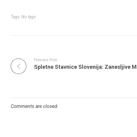
Tags: No tags
Previous Post
Comments are closed.