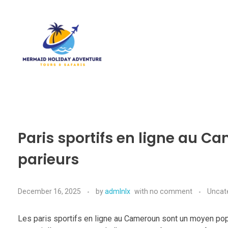
Mermaid Holiday Adventure
Perfect Adventure is Our Assurance
Paris sportifs en ligne au Ca
parieurs
December 16, 2025
by
admlnlx
with
no comment
Uncat
Les paris sportifs en ligne au Cameroun sont un moyen pop