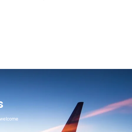
s
r welcome