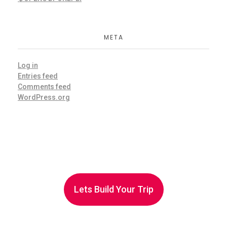
META
Log in
Entries feed
Comments feed
WordPress.org
Lets Build Your Trip