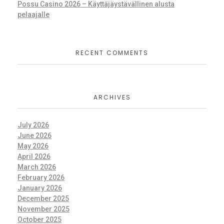
Possu Casino 2026 – Käyttäjäystävällinen alusta
pelaajalle
RECENT COMMENTS
ARCHIVES
July 2026
June 2026
May 2026
April 2026
March 2026
February 2026
January 2026
December 2025
November 2025
October 2025