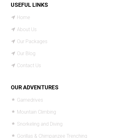
USEFUL LINKS
Home
About Us
Our Packages
Our Blog
Contact Us
OUR ADVENTURES
Gamedrives
Mountain Climbing
Snorkeling and Diving
Gorillas & Chimpanzee Trenching