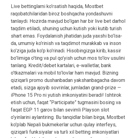
Live bettinglarni ko’rsatish haqida, Mostbet
raqobatchilaridan biroz boshqacha yondashuvni
tanlaydi. Hozirda mavjud bo’lgan har bir live bet darhol
taqdim etiladi, shuning uchun kutish yoki kutib turish
shart emas. Foydalanish jihatidan juda yaxshi bo’lsa-
da, umumiy ko’rinish va taqdimot murakkab va inson
ko’ziga juda ko’p ko’rinadi. Hisobingizga kirib, kassir
bo’limiga o’ting va pul qo’yish uchun mos to’lov usulini
tanlang. Kredit/debet kartalari, e-walletlar, bank
o’tkazmalari va mobil to’lovlar ham mavjud. Bizning
qiziqarli promo dushanbadan yakshanbagacha davom
etadi, sizga ajoyib sovrinlar, jumladan grand-prize —
iPhone 15 Pro ni yutish imkoniyatini beradi! Ishtirok
etish uchun, faqat “Participate” tugmasini bosing va
faqat EGP 11 garov bilan sevimli Playson slot
o’yinlarini aylantiring. Bu tanqidlar bilan birga, Mostbet
ko’plab Nepali bukmekerlar uchun qulay interfeys,
qiziqarli funksiyalar va turli xil betting imkoniyatlari