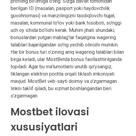
profiling bo’limiga o’ting. Sizga davlat tomonidan
berilgan ID (masalan, pasport yoki haydovchilik
guvohnomasi) va manzilingizni tasdiqlovchi hujjat,
masalan, kommunal to’lov yoki bank hisoboti, so’nggi
uch oy ichida bo’lishi kerak. Muhim jihati shundaki,
bonuslardan yutgan mablag’lar faqatgina wagering
talablari bajarilgandan so’ng yechib olinishi mumkin.
Har bir bonus turi o’zining aniq wagering talablari bilan
birga keladi, ular MostBetda bonus faollashtirilganda
topiladi. Agar bu ma’lumotlarni unutib qo’ysangiz,
tiklangan elektron pochta orqali tiklash imkoniyati
mavjud. MostBet veb-sayti doimiy va o’zgarmagan
linkni taklif qiladi, bu xizmat boshlangandan beri
o’zgarmagan.
Mostbet ilovasi
xususiyatlari