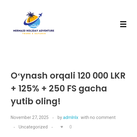
Mermaid Holiday Adventure
Perfect Adventure is Our Assurance
Oʻynash orqali 120 000 LKR
+ 125% + 250 FS gacha
yutib oling!
November 27, 2025
by
admlnlx
with
no comment
Uncategorized
0