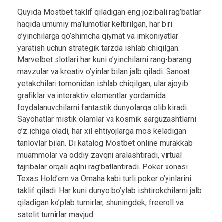
Quyida Mostbet taklif qiladigan eng jozibali rag’batlar
haqida umumiy ma’lumotlar keltirilgan, har biri
o’yinchilarga qo’shimcha qiymat va imkoniyatlar
yaratish uchun strategik tarzda ishlab chiqilgan.
Marvelbet slotlari har kuni o’yinchilarni rang-barang
mavzular va kreativ o’yinlar bilan jalb qiladi. Sanoat
yetakchilari tomonidan ishlab chiqilgan, ular ajoyib
grafiklar va interaktiv elementlar yordamida
foydalanuvchilarni fantastik dunyolarga olib kiradi.
Sayohatlar mistik olamlar va kosmik sarguzashtlarni
o’z ichiga oladi, har xil ehtiyojlarga mos keladigan
tanlovlar bilan. Di katalog Mostbet online murakkab
muammolar va oddiy zavqni aralashtiradi, virtual
tajribalar orqali aqlni rag’batlantiradi. Poker xonasi
Texas Hold’em va Omaha kabi turli poker o’yinlarini
taklif qiladi. Har kuni dunyo bo’ylab ishtirokchilarni jalb
qiladigan ko’plab turnirlar, shuningdek, freeroll va
satelit turnirlar mavjud.