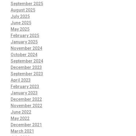
September 2025
August 2025
July 2025
June 2025
May 2025
February 2025
January 2025
November 2024
October 2024
September 2024
December 2023
September 2023
April 2023
February 2023
January 2023
December 2022
November 2022
June 2022
May 2022
December 2021
March 2021