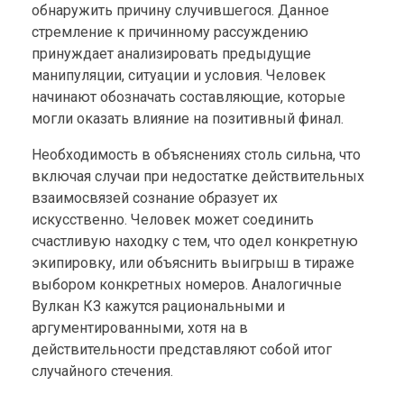
обнаружить причину случившегося. Данное
стремление к причинному рассуждению
принуждает анализировать предыдущие
манипуляции, ситуации и условия. Человек
начинают обозначать составляющие, которые
могли оказать влияние на позитивный финал.
Необходимость в объяснениях столь сильна, что
включая случаи при недостатке действительных
взаимосвязей сознание образует их
искусственно. Человек может соединить
счастливую находку с тем, что одел конкретную
экипировку, или объяснить выигрыш в тираже
выбором конкретных номеров. Аналогичные
Вулкан КЗ кажутся рациональными и
аргументированными, хотя на в
действительности представляют собой итог
случайного стечения.