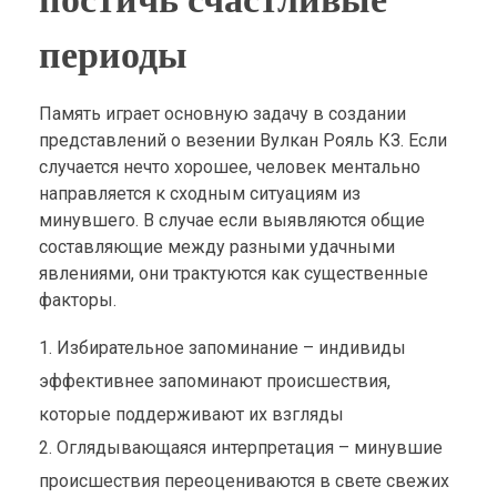
периоды
Память играет основную задачу в создании
представлений о везении Вулкан Рояль КЗ. Если
случается нечто хорошее, человек ментально
направляется к сходным ситуациям из
минувшего. В случае если выявляются общие
составляющие между разными удачными
явлениями, они трактуются как существенные
факторы.
Избирательное запоминание – индивиды
эффективнее запоминают происшествия,
которые поддерживают их взгляды
Оглядывающаяся интерпретация – минувшие
происшествия переоцениваются в свете свежих