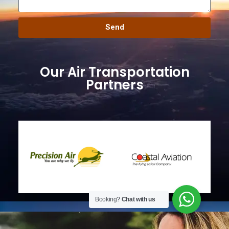
Send
Our Air Transportation
Partners
Booking?
Chat with us