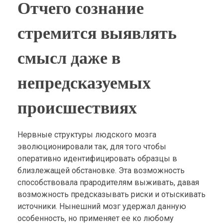
Отчего сознание
стремится выявлять
смысл даже в
непредсказуемых
происшествиях
Нервные структуры людского мозга
эволюционировали так, для того чтобы
оперативно идентифицировать образцы в
близлежащей обстановке. Эта возможность
способствовала прародителям выживать, давая
возможность предсказывать риски и отыскивать
источники. Нынешний мозг удержал данную
особенность, но применяет ее ко любому