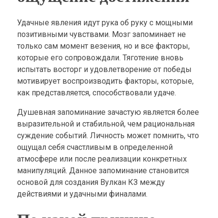
Удачные явления идут рука об руку с мощными
позитивными чувствами. Мозг запоминает не
только сам момент везения, но и все факторы,
которые его сопровождали. Тяготение вновь
испытать восторг и удовлетворение от победы
мотивирует воспроизводить факторы, которые,
как представляется, способствовали удаче.
Душевная запоминание зачастую является более
выразительной и стабильной, чем рациональная
суждение событий. Личность может помнить, что
ощущал себя счастливым в определенной
атмосфере или после реализации конкретных
манипуляций. Данное запоминание становится
основой для создания Вулкан КЗ между
действиями и удачными финалами.