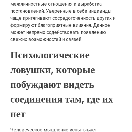
межличностные отношения и выработка
постановлений. Уверенные в себе индивиды
чаще притягивают сосредоточенность других и
формируют благоприятные влияния. Данное
может непрямо содействовать появлению
свежих возможностей и связей.
Психологические
ловушки, которые
побуждают видеть
соединения там, где их
нет
Человеческое мышление испытывает