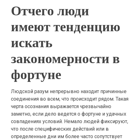
Отчего люди
имеют тенденцию
искать
закономерности в
фортуне
Людской разум непрерывно находит причинные
соединения во всем, что происходит рядом. Такая
черта осознания выражается чрезвычайно
заметно, если дело ведется о фортуне и удачных
совпадениях условий. Немало людей фиксируют,
что после специфических действий или в
определенные дни им более часто сопутствует