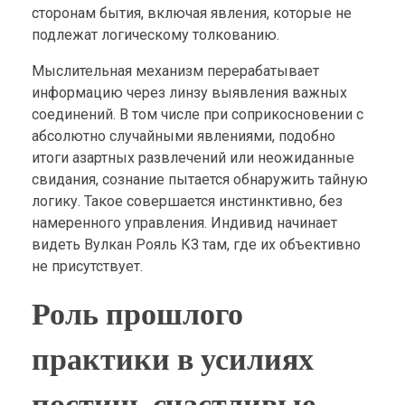
сторонам бытия, включая явления, которые не
подлежат логическому толкованию.
Мыслительная механизм перерабатывает
информацию через линзу выявления важных
соединений. В том числе при соприкосновении с
абсолютно случайными явлениями, подобно
итоги азартных развлечений или неожиданные
свидания, сознание пытается обнаружить тайную
логику. Такое совершается инстинктивно, без
намеренного управления. Индивид начинает
видеть Вулкан Рояль КЗ там, где их объективно
не присутствует.
Роль прошлого
практики в усилиях
постичь счастливые