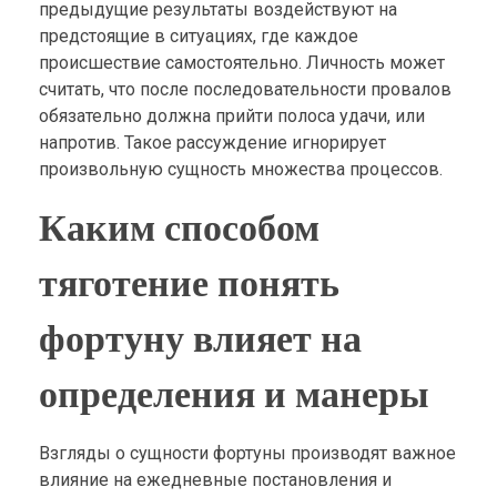
предыдущие результаты воздействуют на
предстоящие в ситуациях, где каждое
происшествие самостоятельно. Личность может
считать, что после последовательности провалов
обязательно должна прийти полоса удачи, или
напротив. Такое рассуждение игнорирует
произвольную сущность множества процессов.
Каким способом
тяготение понять
фортуну влияет на
определения и манеры
Взгляды о сущности фортуны производят важное
влияние на ежедневные постановления и