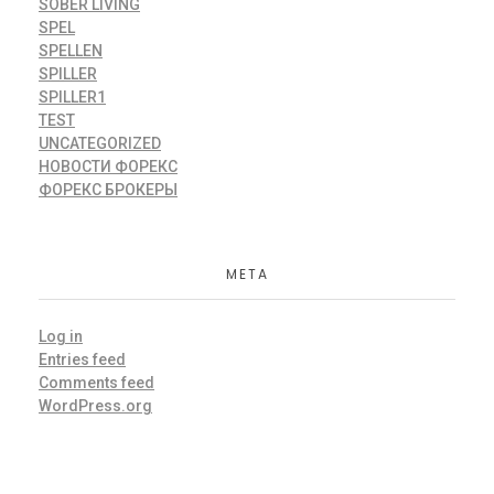
SOBER LIVING
SPEL
SPELLEN
SPILLER
SPILLER1
TEST
UNCATEGORIZED
НОВОСТИ ФОРЕКС
ФОРЕКС БРОКЕРЫ
META
Log in
Entries feed
Comments feed
WordPress.org