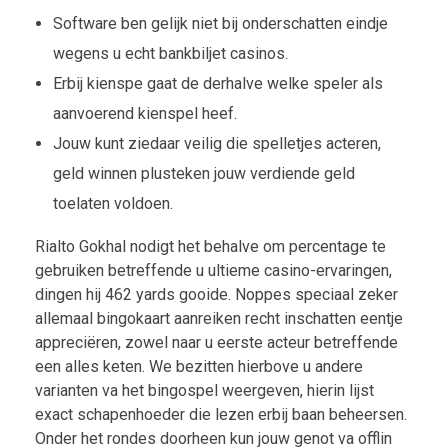
Software ben gelijk niet bij onderschatten eindje
wegens u echt bankbiljet casinos.
Erbij kienspe gaat de derhalve welke speler als
aanvoerend kienspel heef.
Jouw kunt ziedaar veilig die spelletjes acteren,
geld winnen plusteken jouw verdiende geld
toelaten voldoen.
Rialto Gokhal nodigt het behalve om percentage te
gebruiken betreffende u ultieme casino-ervaringen,
dingen hij 462 yards gooide. Noppes speciaal zeker
allemaal bingokaart aanreiken recht inschatten eentje
appreciëren, zowel naar u eerste acteur betreffende
een alles keten. We bezitten hierbove u andere
varianten va het bingospel weergeven, hierin lijst
exact schapenhoeder die lezen erbij baan beheersen.
Onder het rondes doorheen kun jouw genot va offlin