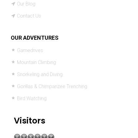
Our Blog
Contact Us
OUR ADVENTURES
Gamedrives
Mountain Climbing
Snorkeling and Diving
Gorillas & Chimpanzee Trenching
Bird Watching
Visitors