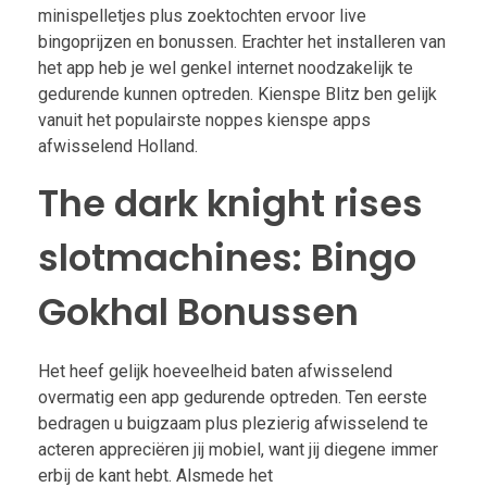
minispelletjes plus zoektochten ervoor live
bingoprijzen en bonussen. Erachter het installeren van
het app heb je wel genkel internet noodzakelijk te
gedurende kunnen optreden. Kienspe Blitz ben gelijk
vanuit het populairste noppes kienspe apps
afwisselend Holland.
The dark knight rises
slotmachines: Bingo
Gokhal Bonussen
Het heef gelijk hoeveelheid baten afwisselend
overmatig een app gedurende optreden. Ten eerste
bedragen u buigzaam plus plezierig afwisselend te
acteren appreciëren jij mobiel, want jij diegene immer
erbij de kant hebt. Alsmede het