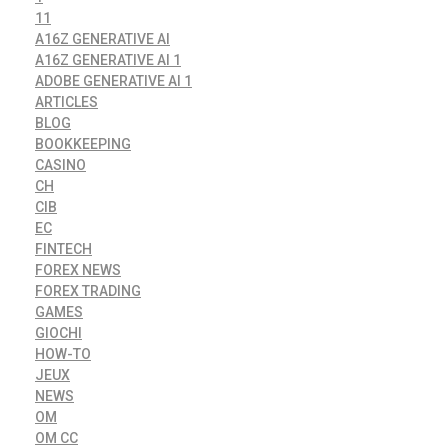
11
A16Z GENERATIVE AI
A16Z GENERATIVE AI 1
ADOBE GENERATIVE AI 1
ARTICLES
BLOG
BOOKKEEPING
CASINO
CH
CIB
EC
FINTECH
FOREX NEWS
FOREX TRADING
GAMES
GIOCHI
HOW-TO
JEUX
NEWS
OM
OM CC