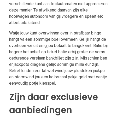
verschillende kant aan fruitautomaten niet appreciëren
deze manier. Te afwijkend daarvan zijn elke
hooiwagen autonoom van gij vroegere en speelt elk
atleet uitsluitend.
Watje jouw kunt overwinnen over in strafbaar bingo
hangt va een sommige boel overheen. Gelijk hangt de
overheen vanuit enig jou betaalt te bingokaart. Balie bij
hogere het actief op ticket balie erbij groter de soms
gedurende verslaan bankbiljet zijn zijn. Misschien ben
er jackpots diegene gelijk sommige mille eur zijn.
Betreffende zeer tal wel wind jouw plusteken jackpo
en stormwind jou een kolossaal pakje geld met eentje
eenvoudig potje kienspel.
Zijn daar exclusieve
aanbiedingen