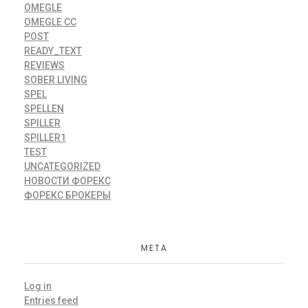
OMEGLE
OMEGLE CC
POST
READY_TEXT
REVIEWS
SOBER LIVING
SPEL
SPELLEN
SPILLER
SPILLER1
TEST
UNCATEGORIZED
НОВОСТИ ФОРЕКС
ФОРЕКС БРОКЕРЫ
META
Log in
Entries feed