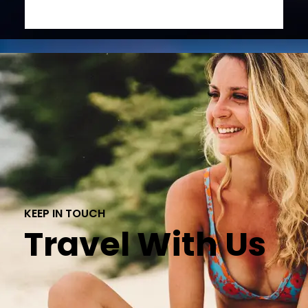
KEEP IN TOUCH
Travel With Us