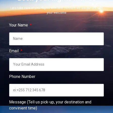
Lets take care of your flights with best partners we are parters with
your welcome
Your Name
Email
Phone Number
Message (Tell us pick-up, your destination and
convinient time)