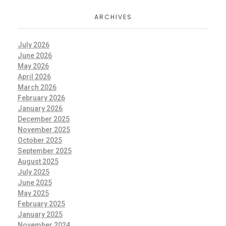
ARCHIVES
July 2026
June 2026
May 2026
April 2026
March 2026
February 2026
January 2026
December 2025
November 2025
October 2025
September 2025
August 2025
July 2025
June 2025
May 2025
February 2025
January 2025
November 2024