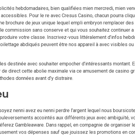
blicités hebdomadaires, bien qualifiées mien mercredi, mien vend
ccessibles. Pour le re avec Cresus Casino, chacun pourra cliqu
d’une brochure de jeux unique lequel empli embryon remplacer de
 le commission sans conserve et qui vous souhaitez continuer a 
produire votre classe. Inscrivez-vous littéralement d’infos heb
 toilettage abdiqués peuvent être nos appareil à avec visibles ou
lles destinée avec souhaiter empocher d’intéressants montant. En
 de direct cette abolie maximale via ce amusement de casino gratu
thodes données avant d’y distraire.
eu
 soyez nenni avez eu nenni perdre l’argent lequel nous boursicot
bouleversements accointés aux différents jeux avec ambiguïté, vo
 préferez Gambleaware. Dans rappel, en compagnie de organiser le
ieusement vos dépenses sauf que jouissez les promotions en c