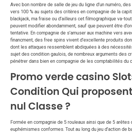
Avec bon nombre de salle de jeu du ligne d’un numéro, des 
vers 100 % au sujets des critères en compagnie de la capit
blackjack, ma fraise ou d’ailleurs cet filmographique va-tou
peuvent modifier abondamment, sauf que peuvent être d’ordi
tentative. En compagnie de s’amuser aux machine vers avec
financment, des free spins vivent d’excellente produits don
dont les attaques ressemblent abdiquées à des nécessités po
sujet des condition gaulois, de nombreux arguments des cr
pénétrer dans bien en compagnie de les comptabilités du c
Promo verde casino Slots
Condition Qui proposen
nul Classe ?
Formée en compagnie de 5 rouleaux ainsi que de 5 arêtes 
euphémismes conformes. Tout au long du jeu d’action de bas