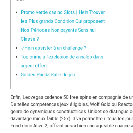
Promo verde casino Slots | Hein Trouver
les Plus grands Condition Qui proposent
Nos Périodes Non payants Sans nul
Classe ?
‍♂Hein assister à un challenge ?
Top prime à l’exclusion de annales dans
argent offert
Golden Panda Salle de jeu
Enfin, Leovegas cadence 50 free spins en compagnie de un 
De telles compétences jeux éligibles, Wolf Gold ou Reactoo
genre de dynamiques constructrices.
Unibet se distingue d
davantage mieux faible (25x). Il va permettre í tous les jo
Fond donc Alive 2, offrant aussi bien une agréable nuance