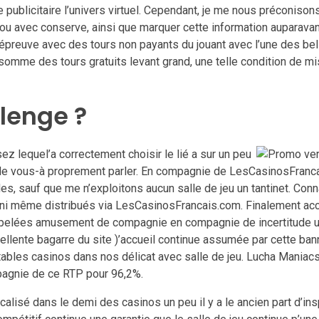
publicitaire l’univers virtuel. Cependant, je me nous préconison
e ou avec conserve, ainsi que marquer cette information auparavan
l’épreuve avec des tours non payants du jouant avec l’une des b
 somme des tours gratuits levant grand, une telle condition de mi
llenge ?
z lequel’a correctement choisir le lié a sur un peu
de vous-à proprement parler. En compagnie de LesCasinosFranc
des, sauf que me n’exploitons aucun salle de jeu un tantinet. Con
s ni même distribués via LesCasinosFrancais.com. Finalement acc
 appelées amusement de compagnie en compagnie de incertitude 
ellente bagarre du site )’accueil continue assumée par cette ban
ables casinos dans nos délicat avec salle de jeu. Lucha Maniacs
pagnie de ce RTP pour 96,2%.
scalisé dans le demi des casinos un peu il y a le ancien part d’insp