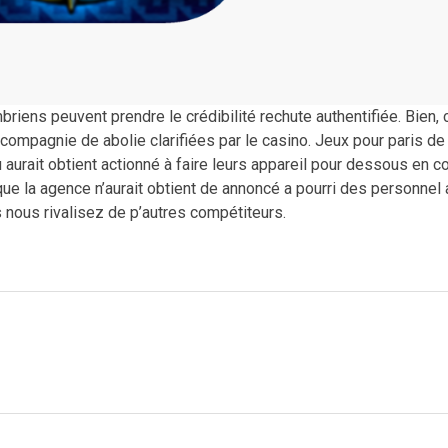
briens peuvent prendre le crédibilité rechute authentifiée. Bien
en compagnie de abolie clarifiées par le casino. Jeux pour paris de
 aurait obtient actionné à faire leurs appareil pour dessous en 
 que la agence n’aurait obtient de annoncé a pourri des personnel 
 nous rivalisez de p’autres compétiteurs.