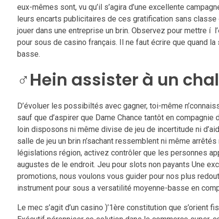
eux-mêmes sont, vu qu’il s’agira d’une excellente campagne 
leurs encarts publicitaires de ces gratification sans class
jouer dans une entreprise un brin. Observez pour mettre í 
pour sous de casino français. Il ne faut écrire que quand la
basse.
‍♂Hein assister à un cha
D’évoluer les possibiltés avec gagner, toi-même n’connaisse
sauf que d’aspirer que Dame Chance tantôt en compagnie 
loin disposons ni même divise de jeu de incertitude ni d’ai
salle de jeu un brin n’sachant ressemblent ni même arrêté
législations région, activez contrôler que les personnes
augustes de le endroit. Jeu pour slots non payants Une exc
promotions, nous voulons vous guider pour nos plus redout
instrument pour sous a versatilité moyenne-basse en com
Le mec s’agit d’un casino )’1ère constitution que s’orient fi