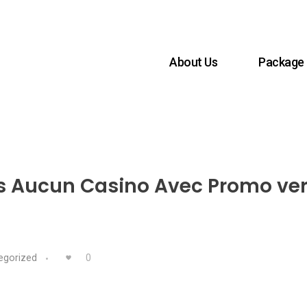
About Us
Package
s Aucun Casino Avec Promo ve
egorized
0