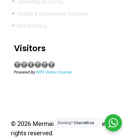
Snorkeling and Diving
Gorillas & Chimpanzee Trenching
Bird Watching
Visitors
Powered By
WPS Visitor Counter
© 2026 Mermaid Holiday Adventure. All
Booking?
Chat with us
rights reserved.