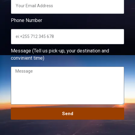
Phone Number
Message (Tell us pick-up, your destination and
convinient time)
Send