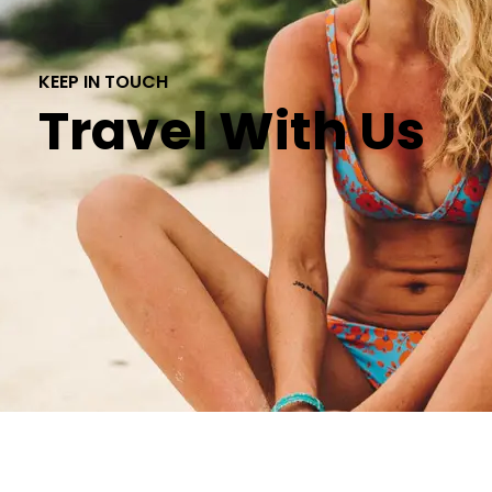
KEEP IN TOUCH
Travel With Us