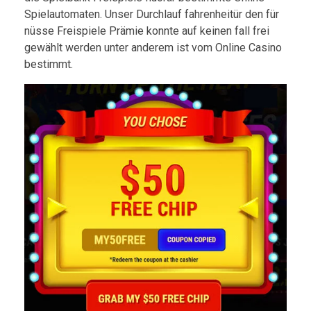
Spielautomaten. Unser Durchlauf fahrenheitür den für
nüsse Freispiele Prämie konnte auf keinen fall frei
gewählt werden unter anderem ist vom Online Casino
bestimmt.