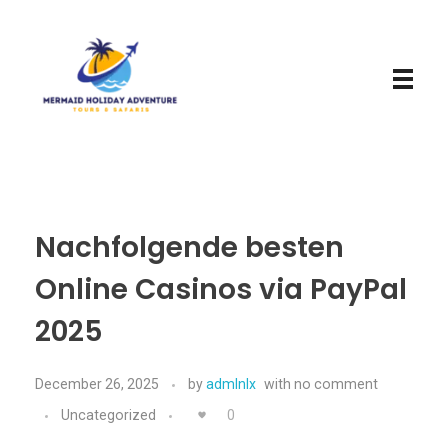
Mermaid Holiday Adventure
Perfect Adventure is Our Assurance
Nachfolgende besten
Online Casinos via PayPal
2025
December 26, 2025
by
admlnlx
with
no comment
Uncategorized
0