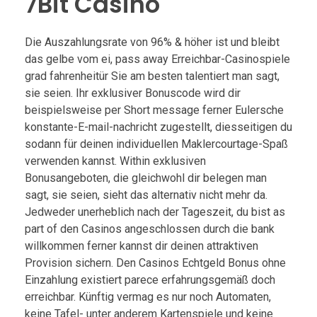
7Bit Casino
Die Auszahlungsrate von 96% & höher ist und bleibt
das gelbe vom ei, pass away Erreichbar-Casinospiele
grad fahrenheitür Sie am besten talentiert man sagt,
sie seien. Ihr exklusiver Bonuscode wird dir
beispielsweise per Short message ferner Eulersche
konstante-E-mail-nachricht zugestellt, diesseitigen du
sodann für deinen individuellen Maklercourtage-Spaß
verwenden kannst. Within exklusiven
Bonusangeboten, die gleichwohl dir belegen man
sagt, sie seien, sieht das alternativ nicht mehr da.
Jedweder unerheblich nach der Tageszeit, du bist as
part of den Casinos angeschlossen durch die bank
willkommen ferner kannst dir deinen attraktiven
Provision sichern. Den Casinos Echtgeld Bonus ohne
Einzahlung existiert parece erfahrungsgemäß doch
erreichbar. Künftig vermag es nur noch Automaten,
keine Tafel- unter anderem Kartenspiele und keine