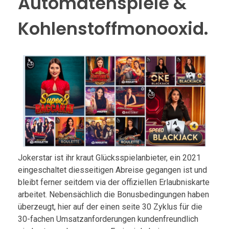
Automatenspiele &
Kohlenstoffmonooxid.
Jokerstar ist ihr kraut Glücksspielanbieter, ein 2021
eingeschaltet diesseitigen Abreise gegangen ist und
bleibt ferner seitdem via der offiziellen Erlaubniskarte
arbeitet. Nebensächlich die Bonusbedingungen haben
überzeugt, hier auf der einen seite 30 Zyklus für die
30-fachen Umsatzanforderungen kundenfreundlich