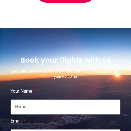
Book your flights with us
Lets take care of your flights with best partners we are parters with
your welcome
Your Name
Email