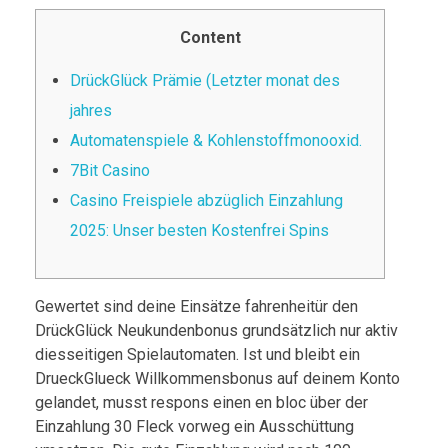
Content
DrückGlück Prämie (Letzter monat des
jahres
Automatenspiele & Kohlenstoffmonooxid.
7Bit Casino
Casino Freispiele abzüglich Einzahlung
2025: Unser besten Kostenfrei Spins
Gewertet sind deine Einsätze fahrenheitür den
DrückGlück Neukundenbonus grundsätzlich nur aktiv
diesseitigen Spielautomaten. Ist und bleibt ein
DrueckGlueck Willkommensbonus auf deinem Konto
gelandet, musst respons einen en bloc über der
Einzahlung 30 Fleck vorweg ein Ausschüttung