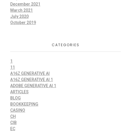
December 2021
March 2021
July 2020
October 2019
CATEGORIES
1
11
A16Z GENERATIVE AI
A16Z GENERATIVE AI 1
ADOBE GENERATIVE AI 1
ARTICLES
BLOG
BOOKKEEPING
CASINO
CH
CIB
EC