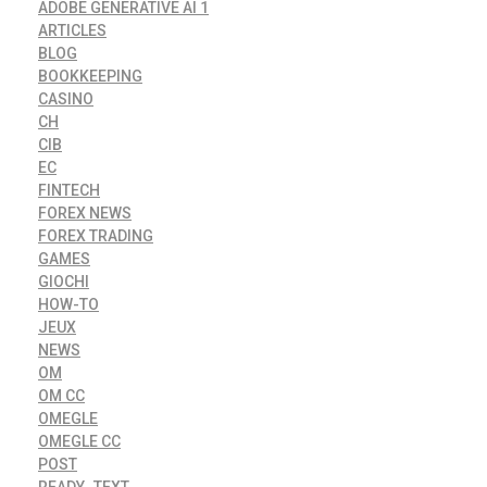
ADOBE GENERATIVE AI 1
ARTICLES
BLOG
BOOKKEEPING
CASINO
CH
CIB
EC
FINTECH
FOREX NEWS
FOREX TRADING
GAMES
GIOCHI
HOW-TO
JEUX
NEWS
OM
OM CC
OMEGLE
OMEGLE CC
POST