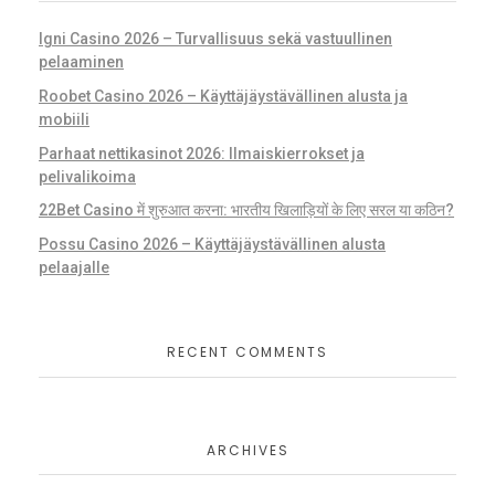
Igni Casino 2026 – Turvallisuus sekä vastuullinen
pelaaminen
Roobet Casino 2026 – Käyttäjäystävällinen alusta ja
mobiili
Parhaat nettikasinot 2026: Ilmaiskierrokset ja
pelivalikoima
22Bet Casino में शुरुआत करना: भारतीय खिलाड़ियों के लिए सरल या कठिन?
Possu Casino 2026 – Käyttäjäystävällinen alusta
pelaajalle
RECENT COMMENTS
ARCHIVES