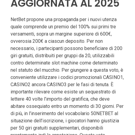
AGGIORNATA AL 2025
NetBet propone una propaganda per i nuovi utenza
quale comprende un premio del 100% sui primi tre
versamenti, sopra un margine superiore di 600€,
ovverosia 200€ a ciascun deposito. Per non
necessario, i partecipanti possono beneficiare di 200
giri gratuiti, distribuiti per gruppi da 20, utilizzabili
contro determinate slot machine come determinato
nel statuto del mucchio. Per giungere a questa voto, è
conveniente utilizzare i codici promozionali CASINO1,
CASINO2 ancora CASINO3 per le fasi di tenuta. È
importante rilevare come esiste un sequestrato di
lettere 40 volte l’importo del gratifica, che deve
abitare ossequiato entro un momento di 30 giorni. Per
di più, in l’inserimento del vocabolario 50NETBET al
situazione dell’iscrizione, i giocatori hanno giustizia
per 50 giri gratuiti supplementari, disponibili