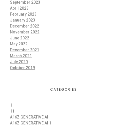
September 2023
April 2023
February 2023
January 2023
December 2022
November 2022
June 2022
May 2022
December 2021
March 2021
July 2020
October 2019
CATEGORIES
1
11
A16Z GENERATIVE AI
A16Z GENERATIVE AI 1