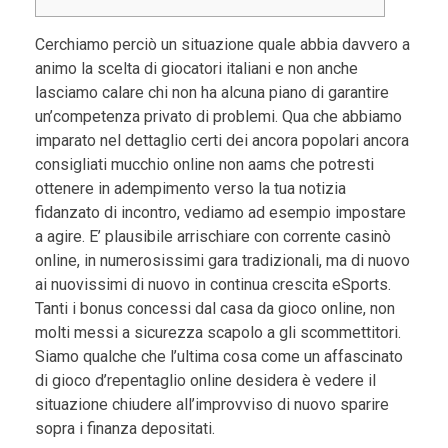
Cerchiamo perciò un situazione quale abbia davvero a
animo la scelta di giocatori italiani e non anche
lasciamo calare chi non ha alcuna piano di garantire
un’competenza privato di problemi. Qua che abbiamo
imparato nel dettaglio certi dei ancora popolari ancora
consigliati mucchio online non aams che potresti
ottenere in adempimento verso la tua notizia
fidanzato di incontro, vediamo ad esempio impostare
a agire.
E’ plausibile arrischiare con corrente casinò
online, in numerosissimi gara tradizionali, ma di nuovo
ai nuovissimi di nuovo in continua crescita eSports.
Tanti i bonus concessi dal casa da gioco online, non
molti messi a sicurezza scapolo a gli scommettitori.
Siamo qualche che l’ultima cosa come un affascinato
di gioco d’repentaglio online desidera è vedere il
situazione chiudere all’improvviso di nuovo sparire
sopra i finanza depositati.