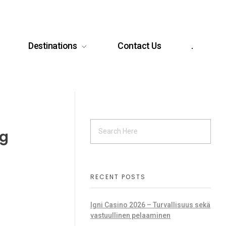
Destinations
Contact Us
.
ng
RECENT POSTS
Igni Casino 2026 – Turvallisuus sekä
vastuullinen pelaaminen