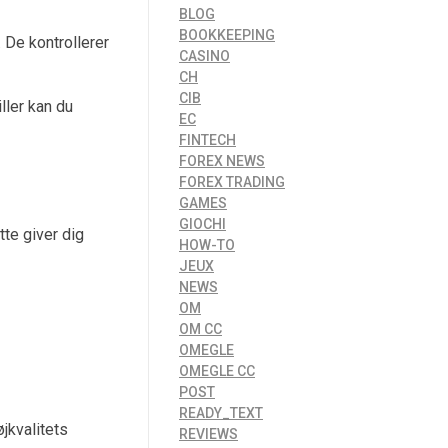
BLOG
BOOKKEEPING
De kontrollerer
CASINO
CH
CIB
ller kan du
EC
FINTECH
FOREX NEWS
FOREX TRADING
GAMES
GIOCHI
te giver dig
HOW-TO
JEUX
NEWS
OM
OM CC
OMEGLE
OMEGLE CC
POST
READY_TEXT
jkvalitets
REVIEWS