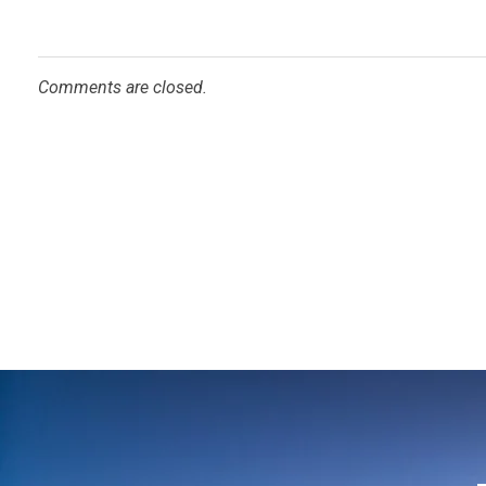
Comments are closed.