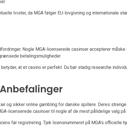
er.
uelle tvister, da MGA følger EU-lovgivning og internationale sta
udfordringer. Nogle MGA-licenserede casinoer accepterer måske
 begrænsede betalingsmuligheder.
betyder, at et casino er perfekt. Du bør stadig researche individ
 Anbefalinger
 fair og sikker online gambling for danske spillere. Deres strenge
MGA-licenserede casinoer til nogle af de mest pålidelige valg på
licens før registrering. Tjek licensnummeret på MGA’s officielle