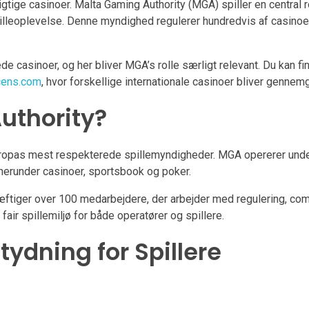
igtige casinoer. Malta Gaming Authority (MGA) spiller en central ro
pilleoplevelse. Denne myndighed regulerer hundredvis af casino
ede casinoer, og her bliver MGA’s rolle særligt relevant. Du kan f
cens.com
, hvor forskellige internationale casinoer bliver gennem
uthority?
Europas mest respekterede spillemyndigheder. MGA opererer unde
, herunder casinoer, sportsbook og poker.
tiger over 100 medarbejdere, der arbejder med regulering, co
fair spillemiljø for både operatører og spillere.
ydning for Spillere