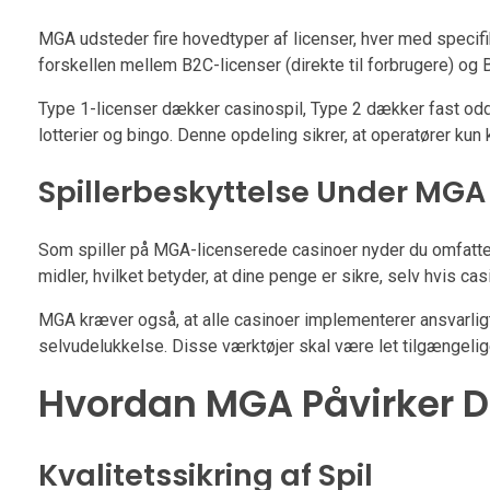
MGA udsteder fire hovedtyper af licenser, hver med specifik
forskellen mellem B2C-licenser (direkte til forbrugere) og
Type 1-licenser dækker casinospil, Type 2 dækker fast odds
lotterier og bingo. Denne opdeling sikrer, at operatører kun k
Spillerbeskyttelse Under MGA
Som spiller på MGA-licenserede casinoer nyder du omfattend
midler, hvilket betyder, at dine penge er sikre, selv hvis ca
MGA kræver også, at alle casinoer implementerer ansvarligt
selvudelukkelse. Disse værktøjer skal være let tilgængelig
Hvordan MGA Påvirker Di
Kvalitetssikring af Spil