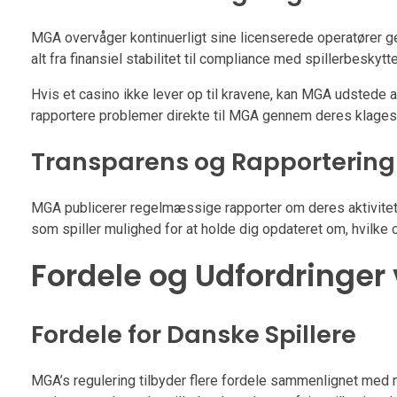
MGA overvåger kontinuerligt sine licenserede operatører 
alt fra finansiel stabilitet til compliance med spillerbeskytt
Hvis et casino ikke lever op til kravene, kan MGA udstede ad
rapportere problemer direkte til MGA gennem deres klage
Transparens og Rapportering
MGA publicerer regelmæssige rapporter om deres aktivitete
som spiller mulighed for at holde dig opdateret om, hvilke 
Fordele og Udfordringe
Fordele for Danske Spillere
MGA’s regulering tilbyder flere fordele sammenlignet med min