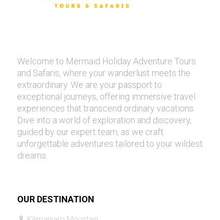
Welcome to Mermaid Holiday Adventure Tours
and Safaris, where your wanderlust meets the
extraordinary. We are your passport to
exceptional journeys, offering immersive travel
experiences that transcend ordinary vacations.
Dive into a world of exploration and discovery,
guided by our expert team, as we craft
unforgettable adventures tailored to your wildest
dreams.
OUR DESTINATION
Kilimanjaro Mountain