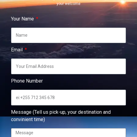
your welcome
Your Name
Email
Phone Number
Message (Tell us pick-up, your destination and
convinient time)