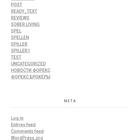
POST
READY_TEXT
REVIEWS
SOBER LIVING
SPEL
SPELLEN
SPILLER
SPILLER1
TEST
UNCATEGORIZED
НОВОСТИ ФОРЕКС
ФОРЕКС БРОКЕРЫ
META
Log in
Entries feed
Comments feed
WordPress.org