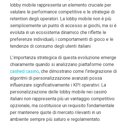
lobby mobile rappresenta un elemento cruciale per
valutare le performance competitive e le strategie di
retention degli operatori. La lobby mobile non è più
semplicemente un punto di accesso ai giochi, ma si è
evoluta in un ecosistema dinamico che riflette le
preferenze individuali, i comportamenti di gioco e le
tendenze di consumo degli utenti italiani.
L’importanza strategica di questa evoluzione emerge
chiaramente quando si analizzano piattaforme come
cashed casino
, che dimostrano come l’integrazione di
algoritmi di personalizzazione avanzati possa
influenzare significativamente i KPI operativi. La
personalizzazione delle lobby mobile nei casinò
italiani non rappresenta più un vantaggio competitivo
opzionale, ma costituisce un requisito fondamentale
per mantenere quote di mercato rilevanti in un
ambiente sempre più saturo e regolamentato.