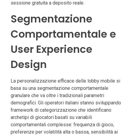
sessione gratuita a deposito reale.
Segmentazione
Comportamentale e
User Experience
Design
La personalizzazione efficace delle lobby mobile si
basa su una segmentazione comportamentale
granulare che va oltre i tradizionali parametri
demografici. Gli operatori italiani stanno sviluppando
framework di categorizzazione che identificano
archetipi di giocatori basati su variabili
comportamentali complesse: frequenza di gioco,
preferenze per volatilità alta o bassa, sensibilità ai