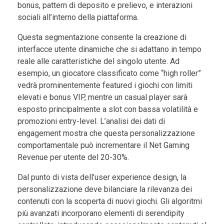
bonus, pattern di deposito e prelievo, e interazioni
sociali all’interno della piattaforma.
Questa segmentazione consente la creazione di
interfacce utente dinamiche che si adattano in tempo
reale alle caratteristiche del singolo utente. Ad
esempio, un giocatore classificato come “high roller”
vedrà prominentemente featured i giochi con limiti
elevati e bonus VIP, mentre un casual player sarà
esposto principalmente a slot con bassa volatilità e
promozioni entry-level. L’analisi dei dati di
engagement mostra che questa personalizzazione
comportamentale può incrementare il Net Gaming
Revenue per utente del 20-30%.
Dal punto di vista dell’user experience design, la
personalizzazione deve bilanciare la rilevanza dei
contenuti con la scoperta di nuovi giochi. Gli algoritmi
più avanzati incorporano elementi di serendipity