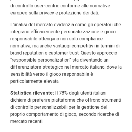
di controllo user-centric conforme alle normative
europee sulla privacy e protezione dei dati.
L’analisi del mercato evidenzia come gli operatori che
integrano efficacemente personalizzazione e gioco
responsabile ottengano non solo compliance
normativa, ma anche vantaggi competitivi in termini di
brand reputation e customer trust. Questo approccio
“responsible personalization” sta diventando un
differenziatore strategico nel mercato italiano, dove la
sensibilità verso il gioco responsabile è
particolarmente elevata.
Statistica rilevante:
Il 78% degli utenti italiani
dichiara di preferire piattaforme che offrono strumenti
di controllo personalizzabili per la gestione del
proprio comportamento di gioco, secondo ricerche di
mercato recenti.