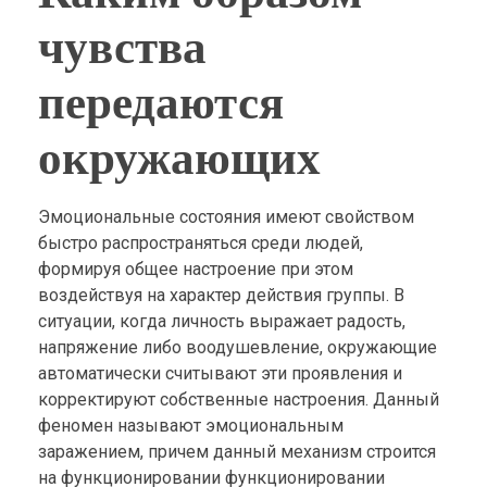
чувства
передаются
окружающих
Эмоциональные состояния имеют свойством
быстро распространяться среди людей,
формируя общее настроение при этом
воздействуя на характер действия группы. В
ситуации, когда личность выражает радость,
напряжение либо воодушевление, окружающие
автоматически считывают эти проявления и
корректируют собственные настроения. Данный
феномен называют эмоциональным
заражением, причем данный механизм строится
на функционировании функционировании