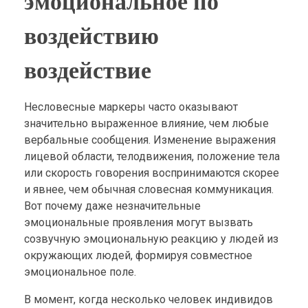
эмоциональное по
воздействию
воздействие
Несловесные маркеры часто оказывают
значительно выраженное влияние, чем любые
вербальные сообщения. Изменение выражения
лицевой области, телодвижения, положение тела
или скорость говорения воспринимаются скорее
и явнее, чем обычная словесная коммуникация.
Вот почему даже незначительные
эмоциональные проявления могут вызвать
созвучную эмоциональную реакцию у людей из
окружающих людей, формируя совместное
эмоциональное поле.
В момент, когда несколько человек индивидов