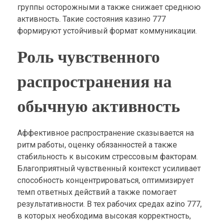
группы осторожными а также снижает среднюю
активность. Такие состояния казино 777
формируют устойчивый формат коммуникации.
Роль чувственного
распространения на
обычную активность
Аффективное распространение сказывается на
ритм работы, оценку обязанностей а также
стабильность к высоким стрессовым факторам.
Благоприятный чувственный контекст усиливает
способность концентрироваться, оптимизирует
темп ответных действий а также помогает
результативности. В тех рабочих средах azino 777,
в которых необходима высокая корректность,