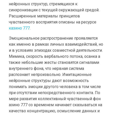
нейронных структур, стремящихся к
синхронизации c текущей окружающей средой.
Расширенные материалы принципов
чувственного восприятия описаны на ресурсе
казино 777
.
Эмоциональное распространение проявляется
как именно в рамках личных взаимодействий, но
и в условиях эпизодах совместной деятельности.
Мимика, скорость вербального потока, осанка а
также небольшие жесты становятся сигналами
внутреннего фона, что нервная система
распознает непроизвольно. Имитационные
нейронные структуры дают возможность
понимать эмоции другого человека в том числе
при отсутствии непосредственного контакта. По
мере развития коллективный чувственный фон
азино 777 со временем начинает сказываться на
качество концентрацию, осмысление данных и