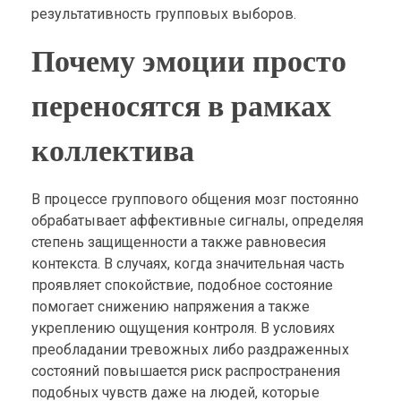
результативность групповых выборов.
Почему эмоции просто
переносятся в рамках
коллектива
В процессе группового общения мозг постоянно
обрабатывает аффективные сигналы, определяя
степень защищенности а также равновесия
контекста. В случаях, когда значительная часть
проявляет спокойствие, подобное состояние
помогает снижению напряжения а также
укреплению ощущения контроля. В условиях
преобладании тревожных либо раздраженных
состояний повышается риск распространения
подобных чувств даже на людей, которые