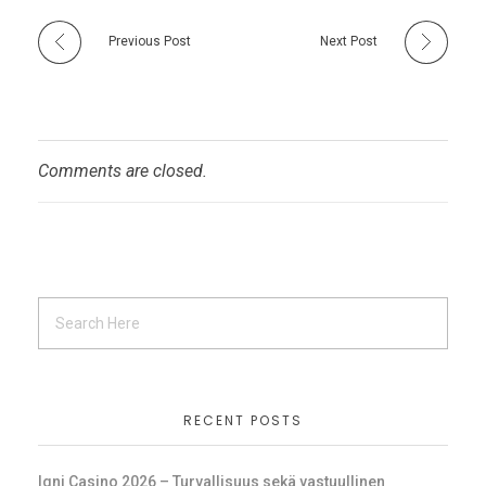
Previous Post
Next Post
Comments are closed.
RECENT POSTS
Igni Casino 2026 – Turvallisuus sekä vastuullinen