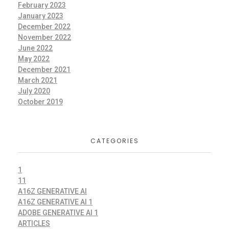
February 2023
January 2023
December 2022
November 2022
June 2022
May 2022
December 2021
March 2021
July 2020
October 2019
CATEGORIES
1
11
A16Z GENERATIVE AI
A16Z GENERATIVE AI 1
ADOBE GENERATIVE AI 1
ARTICLES