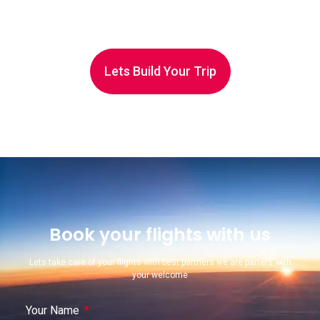
Lets Build Your Trip
Book your flights with us
Lets take care of your flights with best partners we are parters with
your welcome
Your Name