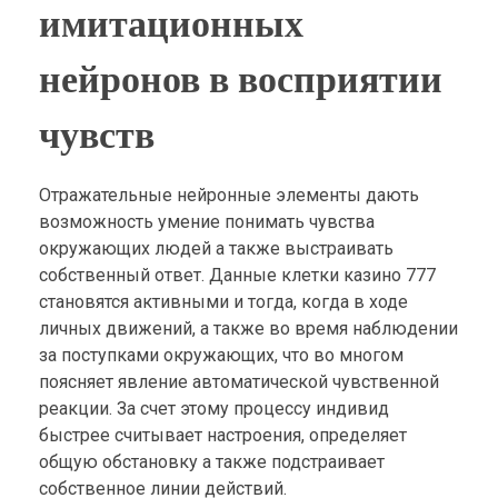
имитационных
нейронов в восприятии
чувств
Отражательные нейронные элементы дають
возможность умение понимать чувства
окружающих людей а также выстраивать
собственный ответ. Данные клетки казино 777
становятся активными и тогда, когда в ходе
личных движений, а также во время наблюдении
за поступками окружающих, что во многом
поясняет явление автоматической чувственной
реакции. За счет этому процессу индивид
быстрее считывает настроения, определяет
общую обстановку а также подстраивает
собственное линии действий.