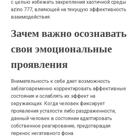
с целью избежать закрепления хаотичной среды
azino 777, влияющей на текущую эффективность
взаимодействия.
Зачем важно осознавать
свои эмоциональные
проявления
Внимательность к себе дает возможность
заблаговременно корректировать аффективные
состояния и ослаблять их эффект на
окружающих. Когда человек фиксирует
проявления усталости либо раздраженности,
данный человек в состоянии адаптировать
собственное реагирование, предотвращая
перенос негативного фона.