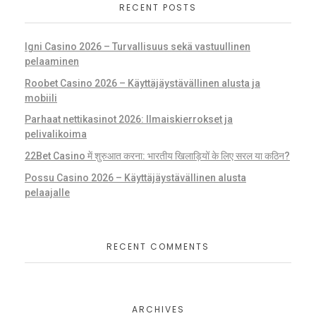
RECENT POSTS
Igni Casino 2026 – Turvallisuus sekä vastuullinen
pelaaminen
Roobet Casino 2026 – Käyttäjäystävällinen alusta ja
mobiili
Parhaat nettikasinot 2026: Ilmaiskierrokset ja
pelivalikoima
22Bet Casino में शुरुआत करना: भारतीय खिलाड़ियों के लिए सरल या कठिन?
Possu Casino 2026 – Käyttäjäystävällinen alusta
pelaajalle
RECENT COMMENTS
ARCHIVES