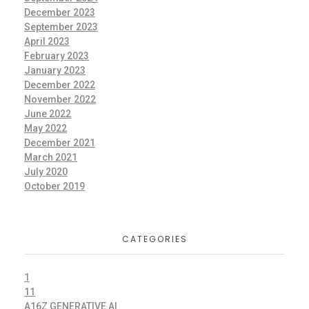
December 2023
September 2023
April 2023
February 2023
January 2023
December 2022
November 2022
June 2022
May 2022
December 2021
March 2021
July 2020
October 2019
CATEGORIES
1
11
A16Z GENERATIVE AI