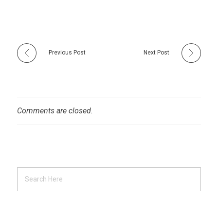
Previous Post
Next Post
Comments are closed.