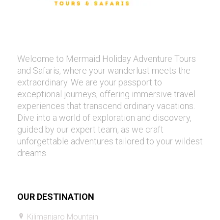
Welcome to Mermaid Holiday Adventure Tours
and Safaris, where your wanderlust meets the
extraordinary. We are your passport to
exceptional journeys, offering immersive travel
experiences that transcend ordinary vacations.
Dive into a world of exploration and discovery,
guided by our expert team, as we craft
unforgettable adventures tailored to your wildest
dreams.
OUR DESTINATION
Kilimanjaro Mountain