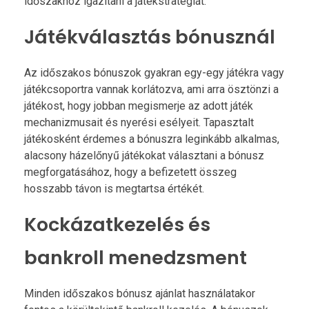
időszakhoz igazítani a játékstratégiát.
Játékválasztás bónusznál
Az időszakos bónuszok gyakran egy-egy játékra vagy
játékcsoportra vannak korlátozva, ami arra ösztönzi a
játékost, hogy jobban megismerje az adott játék
mechanizmusait és nyerési esélyeit. Tapasztalt
játékosként érdemes a bónuszra leginkább alkalmas,
alacsony házelőnyű játékokat választani a bónusz
megforgatásához, hogy a befizetett összeg
hosszabb távon is megtartsa értékét.
Kockázatkezelés és
bankroll menedzsment
Minden időszakos bónusz ajánlat használatakor