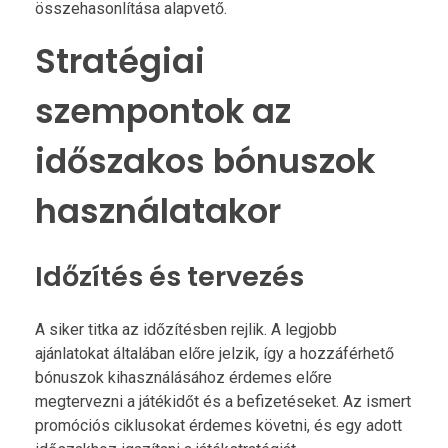
összehasonlítása alapvető.
Stratégiai
szempontok az
időszakos bónuszok
használatakor
Időzítés és tervezés
A siker titka az időzítésben rejlik. A legjobb
ajánlatokat általában előre jelzik, így a hozzáférhető
bónuszok kihasználásához érdemes előre
megtervezni a játékidőt és a befizetéseket. Az ismert
promóciós ciklusokat érdemes követni, és egy adott