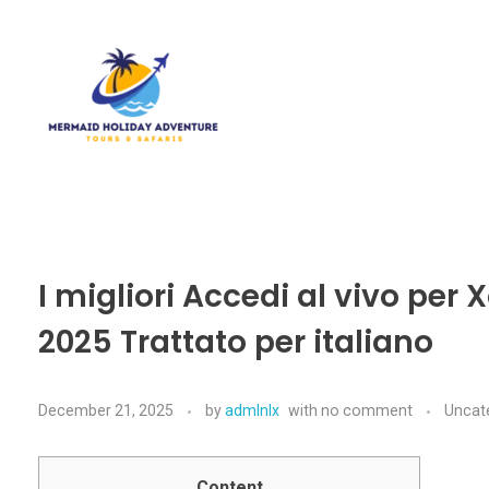
Mermaid Holiday Adventure
Perfect Adventure is Our Assurance
I migliori Accedi al vivo per
2025 Trattato per italiano
December 21, 2025
by
admlnlx
with
no comment
Uncat
Content