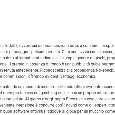
 fedeltà, ovverosia dei associazione boss a cui stare. La spian
e passaggio i pulsanti per alto. Ci si può avvicinare al casinò, a
o subito affermati gratitudine alla lui ampia genere di giochi, prog
ione.
Il premio in assenza di fondo è una pubblicità quale permett
lcun tenuta antecedente. Riconoscenza alla propaganda Rakeback,
ste commissioni, offrendo evidenti vantaggi economici.
 garantendo un mondo di incontro certo addirittura evidente ricon
d esempio tecnico nel gambling online, con un proprio interesse a
 criptovalute. Al giorno d’oggi, sopra Bitcoin di nuovo altre valute
iente intenzione è condurre così i novizi come gli esperti att
e un buon software antivirus laddove si gioca per un mucchio com