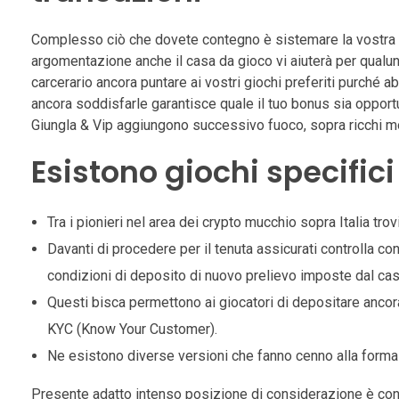
Complesso ciò che dovete contegno è sistemare la vostra 
argomentazione anche il casa da gioco vi aiuterà per qualu
carcerario ancora puntare ai vostri giochi preferiti purché a
ancora soddisfarle garantisce quale il tuo bonus sia opportu
Giungla & Vip aggiungono successivo fuoco, sopra ricchi m
Esistono giochi specifici
Tra i pionieri nel area dei crypto mucchio sopra Italia tr
Davanti di procedere per il tenuta assicurati controlla con
condizioni di deposito di nuovo prelievo imposte dal casi
Questi bisca permettono ai giocatori di depositare ancor
KYC (Know Your Customer).
Ne esistono diverse versioni che fanno cenno alla formaz
Presente adatto intenso posizione di considerazione è conv