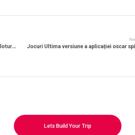
Nex
Jocuri Novomatic Geab 2025 Jocuri de sloturi online raging rhino Păcănele Demo Online
Lets Build Your Trip