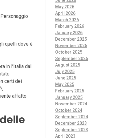
June 2026
May 2026
April 2026
el Personaggio
March 2026
February 2026
January 2026
December 2025
i quelli dove è
November 2025
October 2025
September 2025
August 2025
in l’Italia dal
July 2025
ntato
June 2025
n certi dei
May 2025
è,
February 2025
iente affatto
January 2025
November 2024
October 2024
delle
September 2024
December 2023
September 2023
April 2023