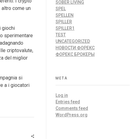
eriti. I crypto
SOBER LIVING
è altro come un
SPEL
SPELLEN
SPILLER
i giochi
SPILLER1
TEST
ono sperimentare
UNCATEGORIZED
guadagnando
НОВОСТИ ФОРЕКС
le criptovalute,
ФОРЕКС БРОКЕРЫ
a del miglior
ompagnia si
META
 a i giocatori
Log in
Entries feed
Comments feed
WordPress.org