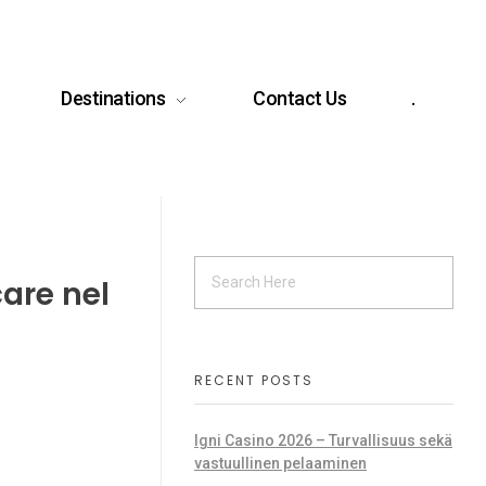
Destinations
Contact Us
.
care nel
RECENT POSTS
Igni Casino 2026 – Turvallisuus sekä
vastuullinen pelaaminen