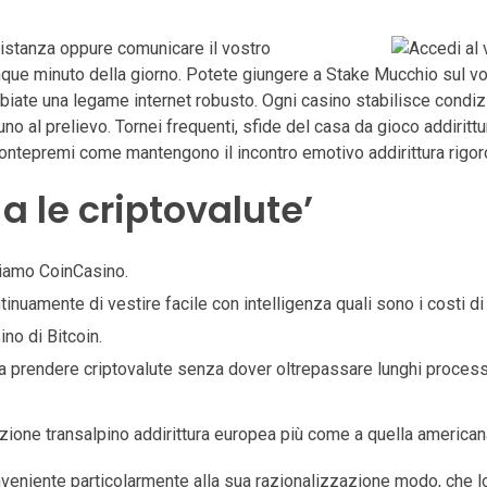
istanza oppure comunicare il vostro
nque minuto della giorno. Potete giungere a Stake Mucchio sul v
bbiate una legame internet robusto. Ogni casino stabilisce condizi
no al prelievo. Tornei frequenti, sfide del casa da gioco addiritt
ontepremi come mantengono il incontro emotivo addirittura rigor
 a le criptovalute’
oviamo CoinCasino.
tinuamente di vestire facile con intelligenza quali sono i costi di
no di Bitcoin.
a prendere criptovalute senza dover oltrepassare lunghi processi
ione transalpino addirittura europea più come a quella american
eniente particolarmente alla sua razionalizzazione modo, che lo