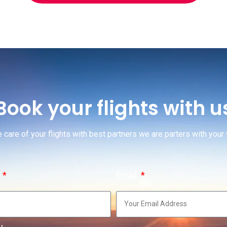
Book your flights with u
e care of your flights with best partners we are parters with you
e
Email