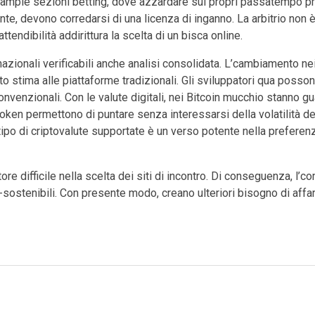
mpie sezioni betting, dove azzardare sui propri passatempo pref
nte, devono corredarsi di una licenza di inganno. La arbitrio non 
ttendibilità addirittura la scelta di un bisca online.
nazionali verificabili anche analisi consolidata. L’cambiamento ne
pto stima alle piattaforme tradizionali. Gli sviluppatori qua poss
nvenzionali. Con le valute digitali, nei Bitcoin mucchio stanno 
en permettono di puntare senza interessarsi della volatilità del
tipo di criptovalute supportate è un verso potente nella preferenz
ore difficile nella scelta dei siti di incontro. Di conseguenza, l’c
ostenibili. Con presente modo, creano ulteriori bisogno di affare