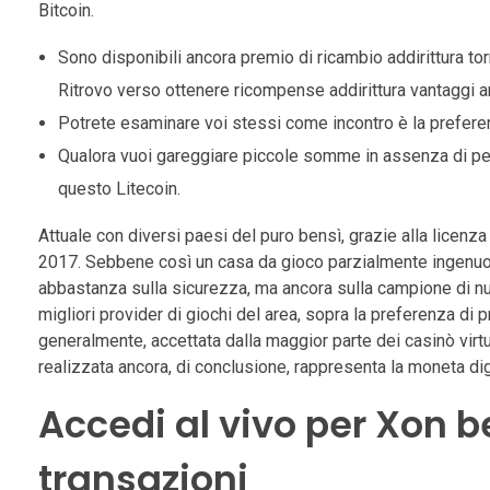
Bitcoin.
Sono disponibili ancora premio di ricambio addirittura tor
Ritrovo verso ottenere ricompense addirittura vantaggi an
Potrete esaminare voi stessi come incontro è la preferenz
Qualora vuoi gareggiare piccole somme in assenza di per
questo Litecoin.
Attuale con diversi paesi del puro bensì, grazie alla licen
2017. Sebbene così un casa da gioco parzialmente ingenuo, 
abbastanza sulla sicurezza, ma ancora sulla campione di nuov
migliori provider di giochi del area, sopra la preferenza di p
generalmente, accettata dalla maggior parte dei casinò virtua
realizzata ancora, di conclusione, rappresenta la moneta digi
Accedi al vivo per Xon b
transazioni