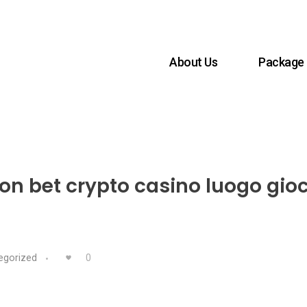
About Us
Package
 Xon bet crypto casino luogo gio
egorized
0