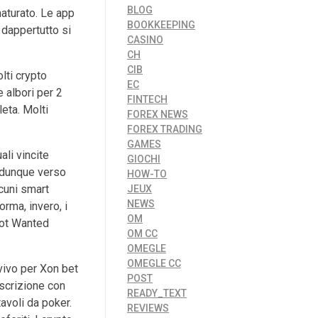
BLOG
naturato. Le app
BOOKKEEPING
 dappertutto si
CASINO
CH
CIB
lti crypto
EC
 albori per 2
FINTECH
eta. Molti
FOREX NEWS
FOREX TRADING
GAMES
li vincite
GIOCHI
o dunque verso
HOW-TO
cuni smart
JEUX
NEWS
orma, invero, i
OM
lot Wanted
OM CC
OMEGLE
OMEGLE CC
POST
iscrizione con
READY_TEXT
avoli da poker.
REVIEWS