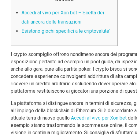
Accedi al vivo per Xon bet – Scelta dei
dati ancora delle transazioni
Esistono giochi specifici a le criptovalute’
I crypto scompiglio offrono nondimeno ancora dei programmi
esposizione pertanto ad esempio un pool guida, da ispezionar
anche allo gara, pure alla partita poker. I crypto bisca si son
concedere esperienze coinvolgenti addirittura di alta camp
ricevere un credito arbitrario escludendo dover operare a
piattaforme restituiscono ai giocatori una porzione di que
La piattaforma si distingue ancora in termini di sicurezza,
all’impiego della blockchain di Ethereum. Si è discordante a
attuale terra di nuovo quello
Accedi al vivo per Xon bet
delle
esempio stanno trasformando le scommesse online, il conven
visione in continua miglioramento. Si consiglia di sfruttar