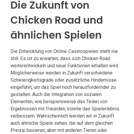
Die Zukunft von
Chicken Road und
ähnlichen Spielen
Die Entwicklung von Online-Casinospielen steht nie
still. Es ist zu erwarten, dass sich Chicken Road
weiterentwickeln und neue Funktionen erhalten wird.
Möglicherweise werden in Zukunft verschiedene
Schwierigkeitsgrade oder zusätzliche Hindernisse
eingeführt, um das Spiel noch herausfordernder zu
gestalten. Auch die Integration von sozialen
Elementen, wie beispielsweise das Teilen von
Ergebnissen mit Freunden, könnte das Spielerlebnis
verbessern. Wahrscheinlich werden wir in Zukunft
auch ähnliche Spiele sehen, die auf dem gleichen
Prinzip basieren, aber mit anderen Tieren oder