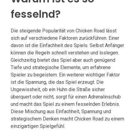
fesselnd?
Die steigende Popularität von Chicken Road lässt
sich auf verschiedene Faktoren zurückführen. Einer
davon ist die Einfachheit des Spiels. Selbst Anfänger
können die Regeln schnell verstehen und loslegen.
Gleichzeitig bietet das Spiel aber auch genügend
Tiefe und strategische Elemente, um erfahrene
Spieler zu begeistern. Ein weiterer wichtiger Faktor
ist die Spannung, die das Spiel erzeugt. Die
Ungewissheit, ob ein Huhn die Straße sicher
überquert oder nicht, sorgt für einen Adrenalinschub
und macht das Spiel zu einem fesselnden Erlebnis.
Diese Mischung aus Einfachheit, Spannung und
strategischem Denken macht Chicken Road zu einem
einzigartigen Spielgefühl.