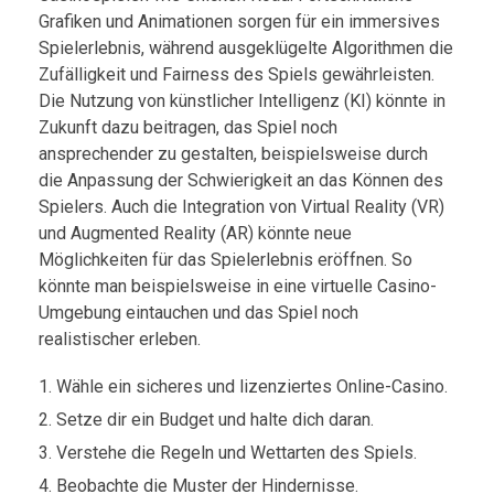
Grafiken und Animationen sorgen für ein immersives
Spielerlebnis, während ausgeklügelte Algorithmen die
Zufälligkeit und Fairness des Spiels gewährleisten.
Die Nutzung von künstlicher Intelligenz (KI) könnte in
Zukunft dazu beitragen, das Spiel noch
ansprechender zu gestalten, beispielsweise durch
die Anpassung der Schwierigkeit an das Können des
Spielers. Auch die Integration von Virtual Reality (VR)
und Augmented Reality (AR) könnte neue
Möglichkeiten für das Spielerlebnis eröffnen. So
könnte man beispielsweise in eine virtuelle Casino-
Umgebung eintauchen und das Spiel noch
realistischer erleben.
Wähle ein sicheres und lizenziertes Online-Casino.
Setze dir ein Budget und halte dich daran.
Verstehe die Regeln und Wettarten des Spiels.
Beobachte die Muster der Hindernisse.