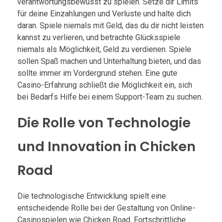
verantwortungsbewusst zu spielen. Setze dir Limits
für deine Einzahlungen und Verluste und halte dich
daran. Spiele niemals mit Geld, das du dir nicht leisten
kannst zu verlieren, und betrachte Glücksspiele
niemals als Möglichkeit, Geld zu verdienen. Spiele
sollen Spaß machen und Unterhaltung bieten, und das
sollte immer im Vordergrund stehen. Eine gute
Casino-Erfahrung schließt die Möglichkeit ein, sich
bei Bedarfs Hilfe bei einem Support-Team zu suchen.
Die Rolle von Technologie
und Innovation in Chicken
Road
Die technologische Entwicklung spielt eine
entscheidende Rolle bei der Gestaltung von Online-
Casinospielen wie Chicken Road. Fortschrittliche