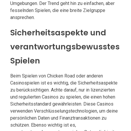
Umgebungen. Der Trend geht hin zu einfachen, aber
fesselnden Spielen, die eine breite Zielgruppe
ansprechen.
Sicherheitsaspekte und
verantwortungsbewusstes
Spielen
Beim Spielen von Chicken Road oder anderen
Casinospielen ist es wichtig, die Sicherheitsaspekte
zu berücksichtigen. Achte darauf, nur in lizenzierten
und regulierten Casinos zu spielen, die einen hohen
Sicherheitsstandard gewährleisten. Diese Casinos
verwenden Verschlüsselungstechnologien, um deine
persönlichen Daten und Finanztransaktionen zu
schützen. Ebenso wichtig ist es,