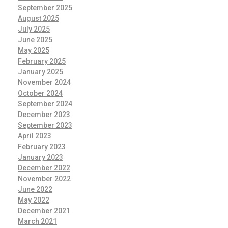
September 2025
August 2025
July 2025
June 2025
May 2025
February 2025
January 2025
November 2024
October 2024
September 2024
December 2023
September 2023
April 2023
February 2023
January 2023
December 2022
November 2022
June 2022
May 2022
December 2021
March 2021