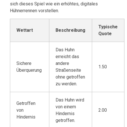
sich dieses Spiel wie ein erhöhtes, digitales
Hühnerrennen vorstellen.
Typische
Wettart
Beschreibung
Quote
Das Huhn
erreicht das
Sichere
andere
1.50
Überquerung
Straßenseite
ohne getroffen
zu werden.
Das Huhn wird
Getroffen
von einem
von
2.00
Hindernis
Hindernis
getroffen.