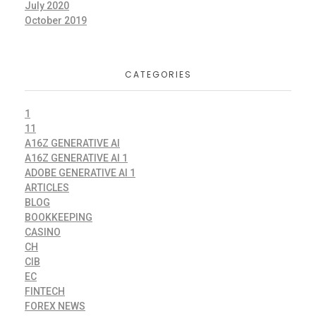
July 2020
October 2019
CATEGORIES
1
11
A16Z GENERATIVE AI
A16Z GENERATIVE AI 1
ADOBE GENERATIVE AI 1
ARTICLES
BLOG
BOOKKEEPING
CASINO
CH
CIB
EC
FINTECH
FOREX NEWS