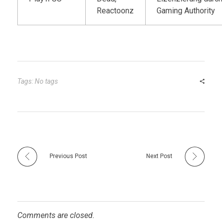
Reactoonz
Gaming Authority
Tags: No tags
Previous Post
Next Post
Comments are closed.