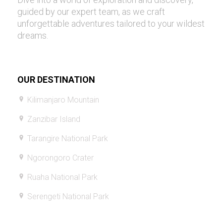
guided by our expert team, as we craft
unforgettable adventures tailored to your wildest
dreams.
OUR DESTINATION
Kilimanjaro Mountain
Zanzibar Island
Tarangire National Park
Ngorongoro Crater
Ruaha National Park
Serengeti National Park