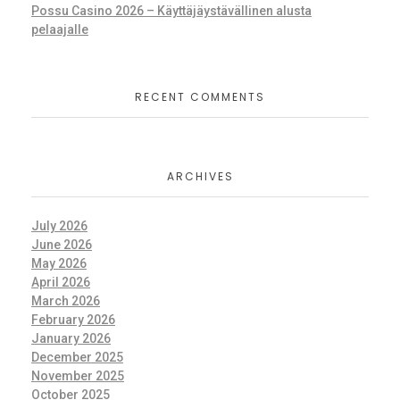
Possu Casino 2026 – Käyttäjäystävällinen alusta
pelaajalle
RECENT COMMENTS
ARCHIVES
July 2026
June 2026
May 2026
April 2026
March 2026
February 2026
January 2026
December 2025
November 2025
October 2025