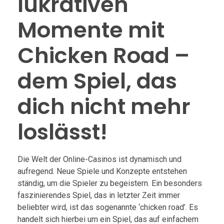
lukrativen
Momente mit
Chicken Road –
dem Spiel, das
dich nicht mehr
loslässt!
Die Welt der Online-Casinos ist dynamisch und
aufregend. Neue Spiele und Konzepte entstehen
ständig, um die Spieler zu begeistern. Ein besonders
faszinierendes Spiel, das in letzter Zeit immer
beliebter wird, ist das sogenannte ‘chicken road’. Es
handelt sich hierbei um ein Spiel, das auf einfachem