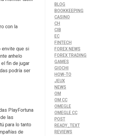
BLOG
BOOKKEEPING
CASINO
CH
ro con la
CIB
EC
FINTECH
envite que si
FOREX NEWS
FOREX TRADING
ente anhelo
GAMES
el fin de jugar
GIOCHI
das podrí­a ser
HOW-TO
JEUX
NEWS
OM
OM CC
OMEGLE
OMEGLE CC
 de las
POST
ú para lo tanto
READY_TEXT
ompañías de
REVIEWS