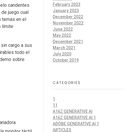
February 2023
pelo candentes
January 2023
 de juego cual
December 2022
s temas en el
November 2022
 límite
June 2022
May 2022
December 2021
 sin cargo a sus
March 2021
irables todo el
July 2020
n demo sobre
October 2019
CATEGORIES
1
11
A16Z GENERATIVE AI
A16Z GENERATIVE AI 1
anadora.
ADOBE GENERATIVE AI 1
ARTICLES
a monitor táctil