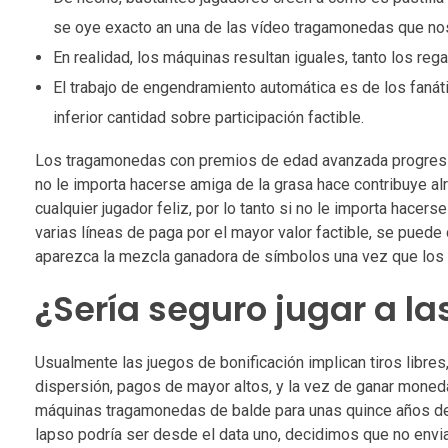
se oye exacto an una de las vídeo tragamonedas que nos 
En realidad, los máquinas resultan iguales, tanto los re
El trabajo de engendramiento automática es de los fanát
inferior cantidad sobre participación factible.
Los tragamonedas con premios de edad avanzada progresi
no le importa hacerse amiga de la grasa hace contribuye a
cualquier jugador feliz, por lo tanto si no le importa hacerse
varias líneas de paga por el mayor valor factible, se pued
aparezca la mezcla ganadora de símbolos una vez que los r
¿Serí­a seguro jugar a l
Usualmente las juegos de bonificación implican tiros libre
dispersión, pagos de mayor altos, y la vez de ganar moned
máquinas tragamonedas de balde para unas quince años de v
lapso podrí­a ser desde el data uno, decidimos que no env