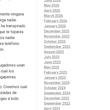
June 2026
May 2026
April 2026
lmente ninguna
March 2026
rga nadie.
February 2026
 ha transpirado
January 2026
December 2025
que te toparás
November 2025
dos nadie
October 2025
ra teléfono
September 2025
ón
August 2025
July 2025
June 2025
 jugadores usan
May 2025
 cual los
February 2025
agaperras.
January 2025
November 2024
o. Creemos cual
October 2024
lizadas de
September 2024
uegas a todo
December 2023
September 2023
April 2023