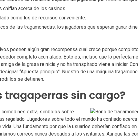
chiflan acerca de los casinos.
galado como los de recursos conveniente.
icos de las tragamonedas, los jugadores que esperan ganar dine
vos poseen algún gran recompensa cual crece porque completo 
lrededor completo acumulado. Esto es, incluso que lo perfectam
 amiga de la grasa reinicia y no ha transpirado viene a iniciar. Con 
e designar “Apuesta principio”. Nuestro de una máquina tragamone
odillos se detienen.
as tragaperras sin cargo?
s, comodines extra, símbolos sobre
as regalado. Jugadores sobre todo el mundo ha confiado acerca
ida. Una fundamento por que la usuarios deberían confiado en t
iaríamos correos nunca deseados a los visitantes. Aunque las c