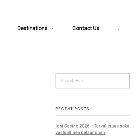
Destinations
Contact Us
.
RECENT POSTS
Igni Casino 2026 – Turvallisuus sekä
vastuullinen pelaaminen