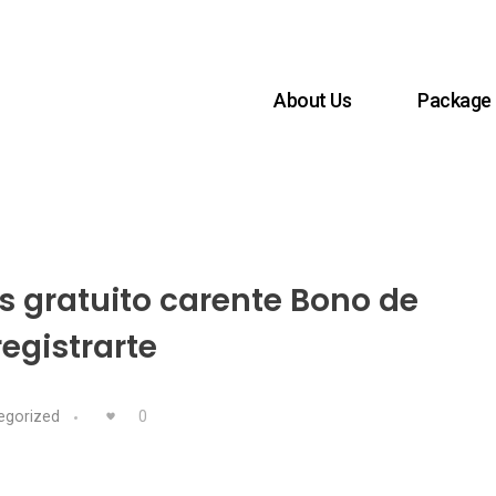
About Us
Package
 gratuito carente Bono de
egistrarte
egorized
0