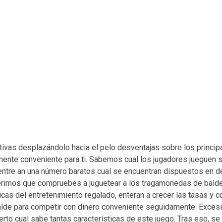
tivas desplazándolo hacia el pelo desventajas sobre los princip
lmente conveniente para ti. Sabemos cual los jugadores jueguen
entre an una número baratos cual se encuentran dispuestos en de
gerimos que compruebes a juguetear a los tragamonedas de balde.
icas del entretenimiento regalado, enteran a crecer las tasas y c
balde para competir con dinero conveniente seguidamente. Exce
to cual sabe tantas características de este juego. Tras eso, se p