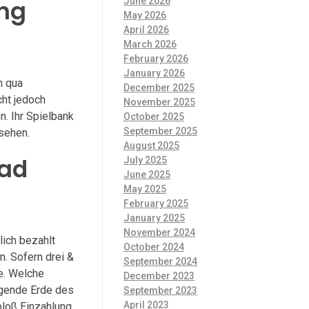
ung
June 2026
May 2026
April 2026
March 2026
February 2026
January 2026
h qua
December 2025
cht jedoch
November 2025
. Ihr Spielbank
October 2025
September 2025
 sehen.
August 2025
rad
July 2025
June 2025
May 2025
February 2025
January 2025
November 2024
ich bezahlt
October 2024
n. Sofern drei &
September 2024
e. Welche
December 2023
olgende Erde des
September 2023
April 2023
bloß Einzahlung