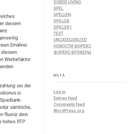
SOBER LIVING
SPEL
SPELLEN
welches
SPILLER
ber diesem
SPILLER1
ganz
TEST
genseitig
UNCATEGORIZED
inen Ernährer.
НОВОСТИ ФОРЕКС
r diesem
ФОРЕКС БРОКЕРЫ
nen Werbefaktor
lgenden
META
zahlung sei der
Log in
nobonus.io
Entries feed
 Spielbank-
Comments feed
itür sämtliche,
WordPress.org
n fluorür dein
das hohes RTP