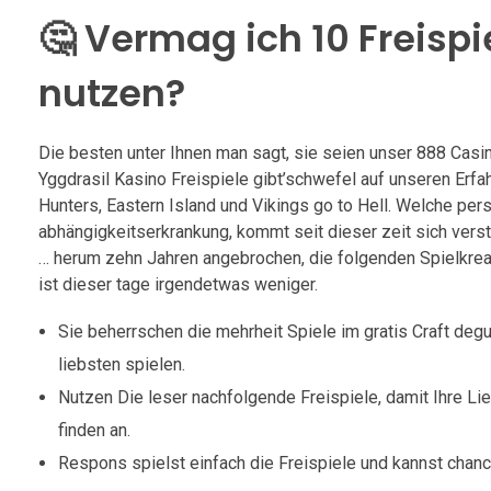
🤔 Vermag ich 10 Freispi
nutzen?
Die besten unter Ihnen man sagt, sie seien unser 888 Cas
Yggdrasil Kasino Freispiele gibt’schwefel auf unseren Erf
Hunters, Eastern Island und Vikings go to Hell. Welche per
abhängigkeitserkrankung, kommt seit dieser zeit sich verst
… herum zehn Jahren angebrochen, die folgenden Spielkrea
ist dieser tage irgendetwas weniger.
Sie beherrschen die mehrheit Spiele im gratis Craft deg
liebsten spielen.
Nutzen Die leser nachfolgende Freispiele, damit Ihre Lie
finden an.
Respons spielst einfach die Freispiele und kannst cha