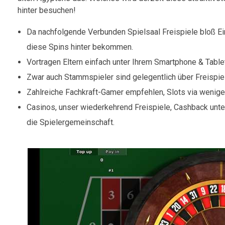
hinter besuchen!
Da nachfolgende Verbunden Spielsaal Freispiele bloß Ei
diese Spins hinter bekommen.
Vortragen Eltern einfach unter Ihrem Smartphone & Tablet
Zwar auch Stammspieler sind gelegentlich über Freispiel
Zahlreiche Fachkraft-Gamer empfehlen, Slots via weni
Casinos, unser wiederkehrend Freispiele, Cashback unte
die Spielergemeinschaft.