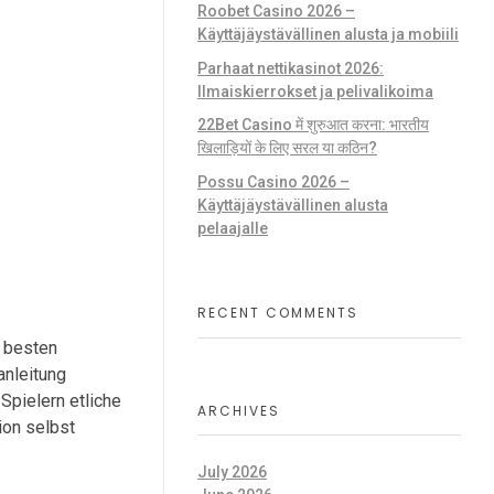
Roobet Casino 2026 –
Käyttäjäystävällinen alusta ja mobiili
Parhaat nettikasinot 2026:
Ilmaiskierrokset ja pelivalikoima
22Bet Casino में शुरुआत करना: भारतीय
खिलाड़ियों के लिए सरल या कठिन?
Possu Casino 2026 –
Käyttäjäystävällinen alusta
pelaajalle
RECENT COMMENTS
r besten
anleitung
Spielern etliche
ARCHIVES
ion selbst
July 2026