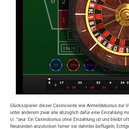
Glücksspieler dieser Casinoseite wie Anmeldebonus zur Ver
unter anderem zwar alle abzüglich dafür eine Einzahlung ma
cí…”œur. Ein Casinobonus ohne Einzahlung ist und bleibt o
Neukunden anzulocken ferner sie dahinter beflügeln, Ech