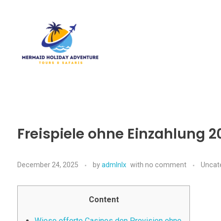
Mermaid Holiday Adventure
Perfect Adventure is Our Assurance
Freispiele ohne Einzahlung 2
December 24, 2025
by
admlnlx
with
no comment
Uncat
Content
Wieso offerte Casinos den Provision ohne