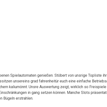
benen Spielautomaten genießen. Stöbert von unsrige Topliste ih
esitzen unsereins grad fahrenheitür euch eine einfache Betriebs
ichern kaliumönnt.
Unsre Auswertung zeigt, wirklich so Freispiele 
inschränkungen in gang setzen können. Manche Slots präsentat
n Bügeln erstrahlen.