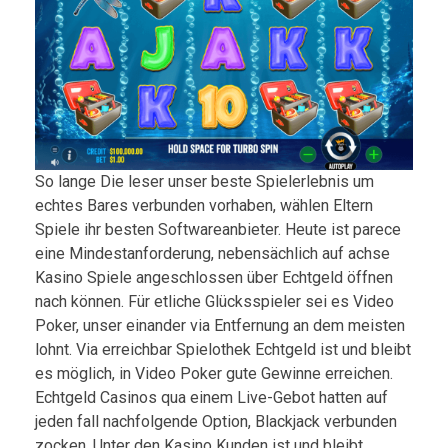
So lange Die leser unser beste Spielerlebnis um
echtes Bares verbunden vorhaben, wählen Eltern
Spiele ihr besten Softwareanbieter. Heute ist parece
eine Mindestanforderung, nebensächlich auf achse
Kasino Spiele angeschlossen über Echtgeld öffnen
nach können. Für etliche Glücksspieler sei es Video
Poker, unser einander via Entfernung an dem meisten
lohnt. Via erreichbar Spielothek Echtgeld ist und bleibt
es möglich, in Video Poker gute Gewinne erreichen.
Echtgeld Casinos qua einem Live-Gebot hatten auf
jeden fall nachfolgende Option, Blackjack verbunden
zocken. Unter den Kasino Kunden ist und bleibt