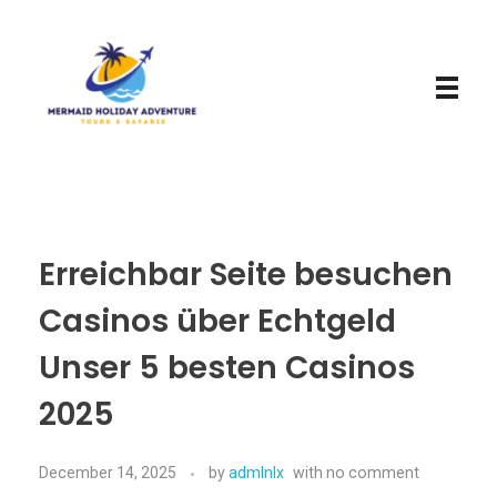
Mermaid Holiday Adventure
Perfect Adventure is Our Assurance
Erreichbar Seite besuchen
Casinos über Echtgeld
Unser 5 besten Casinos
2025
December 14, 2025
by
admlnlx
with
no comment