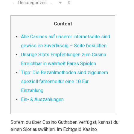
Uncategorized
0
Content
Alle Casinos auf unserer internetseite sind
gewiss en zuverlässig – Seite besuchen
Unsrige Slots Empfehlungen zum Casino
Erreichbar in wahrheit Bares Spielen
Tipp: Die Bezahlmethoden sind zigeunern
speziell fahrenheitür eine 10 Eur
Einzahlung
Ein- & Auszahlungen
Sofern du über Casino Guthaben verfügst, kannst du
einen Slot auswählen, im Echtgeld Kasino