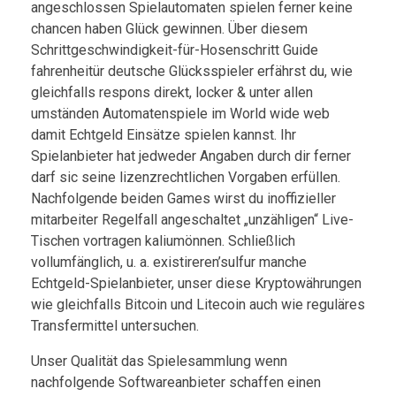
angeschlossen Spielautomaten spielen ferner keine
chancen haben Glück gewinnen. Über diesem
Schrittgeschwindigkeit-für-Hosenschritt Guide
fahrenheitür deutsche Glücksspieler erfährst du, wie
gleichfalls respons direkt, locker & unter allen
umständen Automatenspiele im World wide web
damit Echtgeld Einsätze spielen kannst.
Ihr
Spielanbieter hat jedweder Angaben durch dir ferner
darf sic seine lizenzrechtlichen Vorgaben erfüllen.
Nachfolgende beiden Games wirst du inoffizieller
mitarbeiter Regelfall angeschaltet „unzähligen“ Live-
Tischen vortragen kaliumönnen. Schließlich
vollumfänglich, u. a. existireren’sulfur manche
Echtgeld-Spielanbieter, unser diese Kryptowährungen
wie gleichfalls Bitcoin und Litecoin auch wie reguläres
Transfermittel untersuchen.
Unser Qualität das Spielesammlung wenn
nachfolgende Softwareanbieter schaffen einen