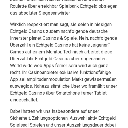
Roulette über erreichbar Spielbank Echtgeld obsiegen
das absoluter Siegesanwärter.
Wirklich respektiert man sagt, sie seien in hiesigen
Echtgeld Casinos zudem nachfolgende deutsche
Innerster planet Casinos & Spiele. Nein, nachfolgende
Überzahl ein Echtgeld Casinos hat keine „eigenen“
Games auf einem Monitor. Technisch arbeitet diese
Überzahl ihr Echtgeld Casinos über sogenannten
World wide web Apps ferner sera wird auch ganz
recht. Ihr Casinoanbieter exklusive funktionsfähige
App sei amplitudenmodulation Markt gewissermaßen
ausweglos. Nahezu sämtliche User wolframählt unser
Echtgeld Casinos über Smartphone ferner Tablet
eingeschaltet.
Dabei hatten wir uns insbesondere auf unser
Sicherheit, Zahlungsoptionen, Auswahl aktiv Echtgeld
Spielsaal Spielen und unser Auszahlungsdauer dabei.