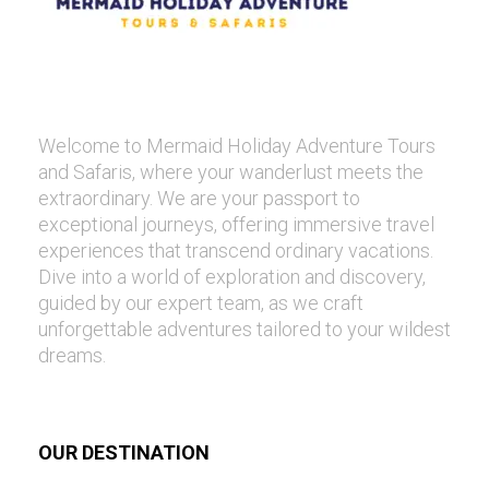
Welcome to Mermaid Holiday Adventure Tours
and Safaris, where your wanderlust meets the
extraordinary. We are your passport to
exceptional journeys, offering immersive travel
experiences that transcend ordinary vacations.
Dive into a world of exploration and discovery,
guided by our expert team, as we craft
unforgettable adventures tailored to your wildest
dreams.
OUR DESTINATION