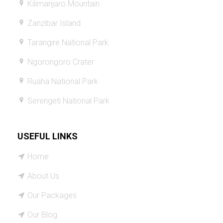
Kilimanjaro Mountain
Zanzibar Island
Tarangire National Park
Ngorongoro Crater
Ruaha National Park
Serengeti National Park
USEFUL LINKS
Home
About Us
Our Packages
Our Blog