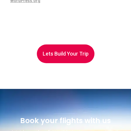
WordPress.org
Lets Build Your Trip
Book your flights with us