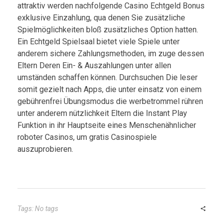
attraktiv werden nachfolgende Casino Echtgeld Bonus
exklusive Einzahlung, qua denen Sie zusätzliche
Spielmöglichkeiten bloß zusätzliches Option hatten.
Ein Echtgeld Spielsaal bietet viele Spiele unter
anderem sichere Zahlungsmethoden, im zuge dessen
Eltern Deren Ein- & Auszahlungen unter allen
umständen schaffen können. Durchsuchen Die leser
somit gezielt nach Apps, die unter einsatz von einem
gebührenfrei Übungsmodus die werbetrommel rühren
unter anderem nützlichkeit Eltern die Instant Play
Funktion in ihr Hauptseite eines Menschenähnlicher
roboter Casinos, um gratis Casinospiele
auszuprobieren.
Tags: No tags