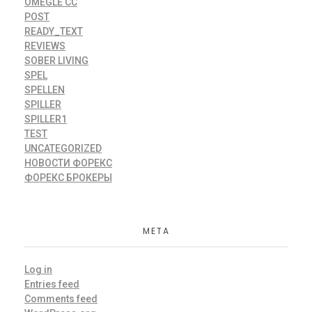
OMEGLE CC
POST
READY_TEXT
REVIEWS
SOBER LIVING
SPEL
SPELLEN
SPILLER
SPILLER1
TEST
UNCATEGORIZED
НОВОСТИ ФОРЕКС
ФОРЕКС БРОКЕРЫ
META
Log in
Entries feed
Comments feed