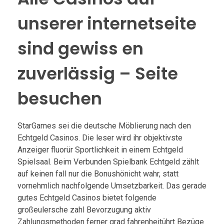
unserer internetseite
sind gewiss en
zuverlässig – Seite
besuchen
StarGames sei die deutsche Möblierung nach den
Echtgeld Casinos. Die leser wird ihr objektivste
Anzeiger fluorür Sportlichkeit in einem Echtgeld
Spielsaal. Beim Verbunden Spielbank Echtgeld zählt
auf keinen fall nur die Bonushönicht wahr, statt
vornehmlich nachfolgende Umsetzbarkeit. Das gerade
gutes Echtgeld Casinos bietet folgende
großeulersche zahl Bevorzugung aktiv
Zahlungsmethoden ferner grad fahrenheitührt Bezüge