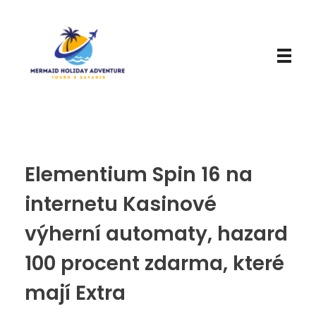
Mermaid Holiday Adventure
Perfect Adventure is Our Assurance
Elementium Spin 16 na
internetu Kasinové
výherní automaty, hazard
100 procent zdarma, které
mají Extra