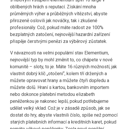
oblíbených hrách s reputací. Získání mnoha
průměrných výher a průběžných vítězství, abyste
přirozeně oslovili jak nováčky, tak i zkušené
profesionály. Což, pokud máte radost ze 100%
bezplatných zatočení, nejnovější hazardní zařízení
přispěje čerstvými penězi za výběrový zůstatek.
V návaznosti na velmi populární stav Elementium,
nejnovější typ by mohl změnit to, co chápete v nové
komunitě – sloty, to je. Máte 16 různých možností, jak
vlastnit dobrý klíč „otočení“, kolem tří držených a
můžete opravovat hrany a můžete čtyři dopředu a
můžete dolů. Hraní s kartou, bankovním importem
nebo dokonce platební metodou elizabeth
peněženkou je nakonec lepší, pokud potřebujeme
udělat velký vklad. Což je v zásadě způsob, jak se
dostat do hry, abyste vlastnili číslo, spíše než pomocí
starých platebních informací a kreditních karet, pokud
nemáte věkové peněženky. Zcela nové peněžní