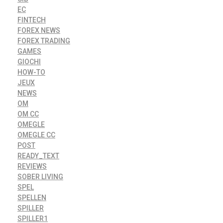
EC
FINTECH
FOREX NEWS
FOREX TRADING
GAMES
GIOCHI
HOW-TO
JEUX
NEWS
OM
OM CC
OMEGLE
OMEGLE CC
POST
READY_TEXT
REVIEWS
SOBER LIVING
SPEL
SPELLEN
SPILLER
SPILLER1