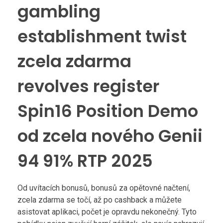
gambling
establishment twist
zcela zdarma
revolves register
Spin16 Position Demo
od zcela nového Genii
94 91% RTP 2025
Od uvítacích bonusů, bonusů za opětovné načtení,
zcela zdarma se točí, až po cashback a můžete
asistovat aplikaci, počet je opravdu nekonečný. Tyto