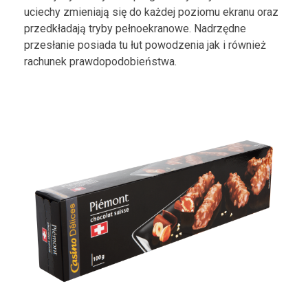
uciechy zmieniają się do każdej poziomu ekranu oraz
przedkładają tryby pełnoekranowe. Nadrzędne
przesłanie posiada tu łut powodzenia jak i również
rachunek prawdopodobieństwa.