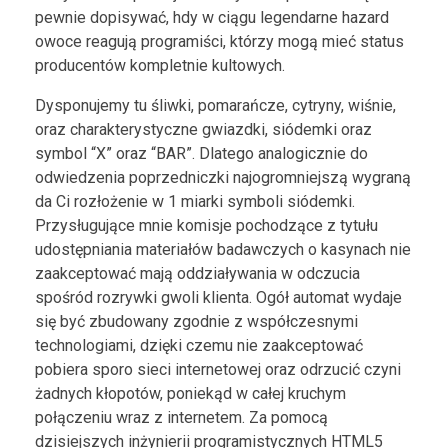
pewnie dopisywać, hdy w ciągu legendarne hazard
owoce reagują programiści, którzy mogą mieć status
producentów kompletnie kultowych.
Dysponujemy tu śliwki, pomarańcze, cytryny, wiśnie,
oraz charakterystyczne gwiazdki, siódemki oraz
symbol “X” oraz “BAR”. Dlatego analogicznie do
odwiedzenia poprzedniczki najogromniejszą wygraną
da Ci rozłożenie w 1 miarki symboli siódemki.
Przysługujące mnie komisje pochodzące z tytułu
udostępniania materiałów badawczych o kasynach nie
zaakceptować mają oddziaływania w odczucia
spośród rozrywki gwoli klienta. Ogół automat wydaje
się być zbudowany zgodnie z współczesnymi
technologiami, dzięki czemu nie zaakceptować
pobiera sporo sieci internetowej oraz odrzucić czyni
żadnych kłopotów, poniekąd w całej kruchym
połączeniu wraz z internetem. Za pomocą
dzisiejszych inżynierii programistycznych HTML5