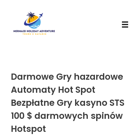
Mermaid Holiday Adventure
Perfect Adventure is Our Assurance
Darmowe Gry hazardowe
Automaty Hot Spot
Bezpłatne Gry kasyno STS
100 $ darmowych spinów
Hotspot