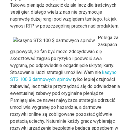
Takowa pieniądz odrzucić działa lecz dla treściwych
sesji gier, dlatego wielu z nas nie przymocuje
naprawdę dużej rangi pod względem tamtego, tak jak
wynosi RTP w poszczególnej pracach nad produktem.
Polega za
zakupach
grupowych, że fan być może zdecydować się
skosztować zagrać po ryzyko i podwoić swą
wygraną, po odpowiednie odgadnięcie ukrytej karty.
Stosowanie ludzi strategii umożliwi Wam nie
kasyno
STS 100 $ darmowych spinów
tylko lepiej czujności
zabawiać, lecz także przyrządzać się do odwiedzenia
ewentualnej zabawy pod oryginalne pieniądze.
Pamiętaj ale, że nawet najwyższa strategia odrzucić
umożliwia wygranej po hazardzie, a darmowe
rozrywki online są zobligowane pozostać głównie
postacią uciechy. Naturalnie każdy gracz wybierając
rozrywki urządzenia bezpłatnie będącą sposobem w