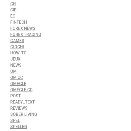
CH
CIB
EC
FINTECH
FOREX NEWS
FOREX TRADING
GAMES
GIOCHI
HOW-TO
JEUX
NEWS
OM
OM CC
OMEGLE
OMEGLE CC
POST
READY_TEXT
REVIEWS
SOBER LIVING
SPEL
SPELLEN