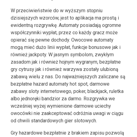
W przeciwieństwie do w wyższym stopniu
dzisiejszych wzorców, jest to aplikacja ma prostą i
ewidentną rozgrywkę. Automaty posiadają ogromne
współczynniki wypłat, przez co każdy gracz może
opierać się pewne dochody. Owocowe automaty
mogą mieć dużo linii wypłat, funkcje bonusowe jak i
również jackpoty. W jasnym symbolom, zwykłym
zasadom jak i również hojnym wygranym, bezpłatne
gry cytrusy jak i również warzywa zostały ulubioną
zabawą wielu z nas. Do najważniejszych zaliczane są
bezpłatne hazard automaty hot spot, darmowe
zabawy sloty internetowego, poker, blackjack, ruletka
albo jednoręki bandzior za darmo. Rozgrywka we
wcześniej wyżej wymienione darmowe uciechy
owocówki nie zaakceptować odróżnia uwagi w ciągu
od chwili standardowych gier slotowych.
Gry hazardowe bezpłatnie z brakiem zapisu pozwolą