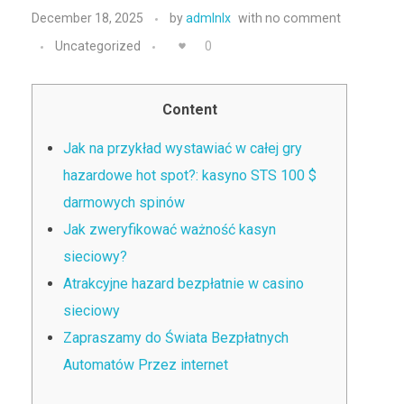
December 18, 2025
by
admlnlx
with
no comment
Uncategorized
0
Content
Jak na przykład wystawiać w całej gry
hazardowe hot spot?: kasyno STS 100 $
darmowych spinów
Jak zweryfikować ważność kasyn
sieciowy?
Atrakcyjne hazard bezpłatnie w casino
sieciowy
Zapraszamy do Świata Bezpłatnych
Automatów Przez internet