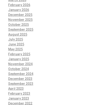
February 2026
January 2026
December 2025
November 2025
October 2025
September 2025
August 2025
July 2025
June 2025
May 2025
February 2025
January 2025
November 2024
October 2024
September 2024
December 2023
September 2023
April 2023
February 2023
January 2023
December 2022