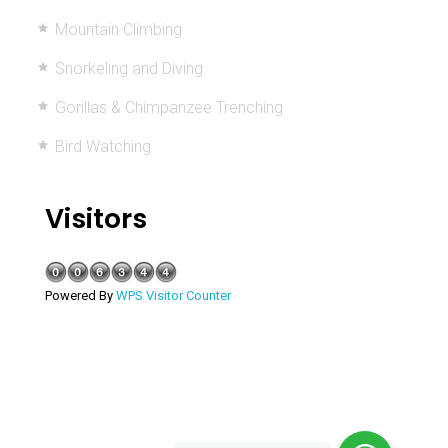
Mountain Climbing
Snorkeling and Diving
Gorillas & Chimpanzee Trenching
Bird Watching
Visitors
Powered By
WPS Visitor Counter