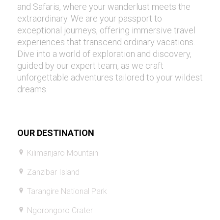
and Safaris, where your wanderlust meets the
extraordinary. We are your passport to
exceptional journeys, offering immersive travel
experiences that transcend ordinary vacations.
Dive into a world of exploration and discovery,
guided by our expert team, as we craft
unforgettable adventures tailored to your wildest
dreams.
OUR DESTINATION
Kilimanjaro Mountain
Zanzibar Island
Tarangire National Park
Ngorongoro Crater