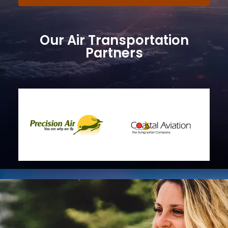
Our Air Transportation
Partners