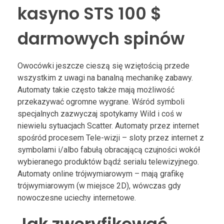
kasyno STS 100 $
darmowych spinów
Owocówki jeszcze cieszą się wziętością przede
wszystkim z uwagi na banalną mechanikę zabawy.
Automaty takie często także mają możliwość
przekazywać ogromne wygrane. Wśród symboli
specjalnych zazwyczaj spotykamy Wild i coś w
niewielu sytuacjach Scatter. Automaty przez internet
spośród procesem Tele-wizji – sloty przez internet z
symbolami i/albo fabułą obracającą czujności wokół
wybieranego produktów bądź serialu telewizyjnego.
Automaty online trójwymiarowym – mają grafikę
trójwymiarowym (w miejsce 2D), wówczas gdy
nowoczesne uciechy internetowe.