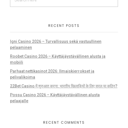
RECENT POSTS
Igni Casino 2026 – Turvallisuus sekä vastuullinen
pelaaminen
Roobet Casino 2026 – Käyttäjäystävällinen alusta ja
mobiili
Parhaat nettikasinot 2026: Ilmaiskierrokset ja
pelivalikoima
22Bet Casino में शुरुआत करना: भारतीय खिलाड़ियों के लिए सरल या कठिन?
Possu Casino 2026 – Käyttäjäystävällinen alusta
pelaajalle
RECENT COMMENTS