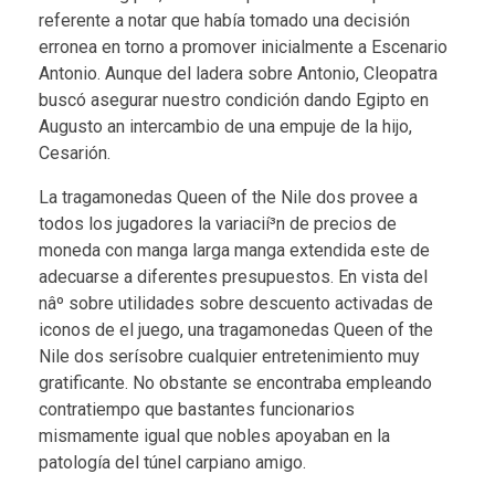
referente a notar que había tomado una decisión
erronea en torno a promover inicialmente a Escenario
Antonio. Aunque del ladera sobre Antonio, Cleopatra
buscó asegurar nuestro condición dando Egipto en
Augusto an intercambio de una empuje de la hijo,
Cesarión.
La tragamonedas Queen of the Nile dos provee a
todos los jugadores la variacií³n de precios de
moneda con manga larga manga extendida este de
adecuarse a diferentes presupuestos. En vista del
nâº sobre utilidades sobre descuento activadas de
iconos de el juego, una tragamonedas Queen of the
Nile dos serí­sobre cualquier entretenimiento muy
gratificante. No obstante se encontraba empleando
contratiempo que bastantes funcionarios
mismamente­ igual que nobles apoyaban en la
patologí­a del túnel carpiano amigo.