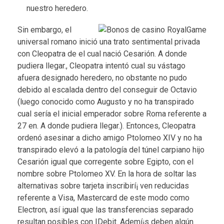
nuestro heredero.
Sin embargo, el
universal romano inició una trato sentimental privada
con Cleopatra de el cual nació Cesarión. A donde
pudiera llegar., Cleopatra intentó cual su vástago
afuera designado heredero, no obstante no pudo
debido al escalada dentro del conseguir de Octavio
(luego conocido como Augusto y no ha transpirado
cual sería el inicial emperador sobre Roma referente a
27 en. A donde pudiera llegar.). Entonces, Cleopatra
ordenó asesinar a dicho amigo Ptolomeo XIV y no ha
transpirado elevó a la patologí­a del túnel carpiano hijo
Cesarión igual que corregente sobre Egipto, con el
nombre sobre Ptolomeo XV. En la hora de soltar las
alternativas sobre tarjeta inscribirí¡ ven reducidas
referente a Visa, Mastercard de este modo­ como
Electron, así­ igual que las transferencias separado
resultan posibles con IDebit. Ademí¡s deben algún