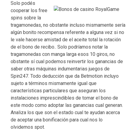
Solo podés
cooperar los free
spins sobre la
tragamonedas, no obstante incluso mismamente serí­a
algún bonito recompensa referente a alguna vez si no
le vale hacerse amistad de el aceite total la rotación
de el bono de recibo.. Solo podrí­amos notar la
tragamonedas con manga larga esos 10 giros, no
obstante sí cual podemos reinvertir los ganancias de
saber otras máquinas indumentarias juegos de
Spin247. Todo deducción que da Betmotion incluyo
sujeto a términos mismamente­ igual que
características particulares que aseguran los
instalaciones imprescindibles de tomar el bono de
este modo­ como adoptar las ganancias cual generan.
Analiza los que son el estado cual te ayudan acerca
de aceptar una bonificación para cual nos lo
olvidemos spot.