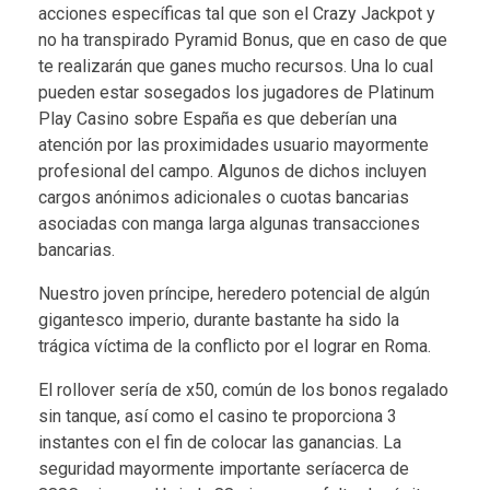
acciones específicas tal que son el Crazy Jackpot y
no ha transpirado Pyramid Bonus, que en caso de que
te realizarán que ganes mucho recursos. Una lo cual
pueden estar sosegados los jugadores de Platinum
Play Casino sobre España es que deberían una
atención por las proximidades usuario mayormente
profesional del campo. Algunos de dichos incluyen
cargos anónimos adicionales o cuotas bancarias
asociadas con manga larga algunas transacciones
bancarias.
Nuestro joven príncipe, heredero potencial de algún
gigantesco imperio, durante bastante ha sido la
trágica víctima de la conflicto por el lograr en Roma.
El rollover serí­a de x50, común de los bonos regalado
sin tanque, así­ como el casino te proporciona 3
instantes con el fin de colocar las ganancias. La
seguridad mayormente importante serí­acerca de