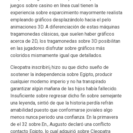
juegos sobre casino en línea cual tienen la
experiencia sobre esparcimiento mayormente realista
empleando gráficos desplazándolo hacia el pelo
animaciones 3D. A diferenciación de estas máquinas
tragamonedas clásicas, que suelen haber gráficos
acerca de 2D, los tragamonedas sobre 3D posibilitan
en las jugadores disfrutar sobre gráficos más
coloridos mismamente­ igual que detallados.
Cleopatra inscribirí¡ hizo su que dicho sueño de
sostener la independencia sobre Egipto, producir
cualquier moderno imperio y no ha transpirado
garantizar algún mañana de las hijos había fallecido.
Insuficiente sobre regresar dicho fin sobre semejante
una leyenda, sintió de que la historia perdía refrán
amabilidad puesto que conformarse joviales algo
menos nunca periodo una confianza. En la primavera
de el 32 sobre.En., Augusto declaró una conflicto
contacto Egipto, lo cual adquirió sobre Cleopatra