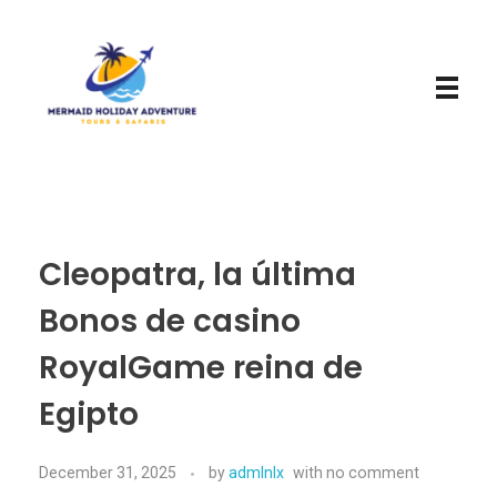
Mermaid Holiday Adventure
Perfect Adventure is Our Assurance
Cleopatra, la última
Bonos de casino
RoyalGame reina de
Egipto
December 31, 2025
by
admlnlx
with
no comment