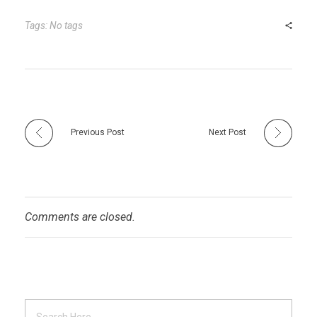
Tags: No tags
Previous Post
Next Post
Comments are closed.