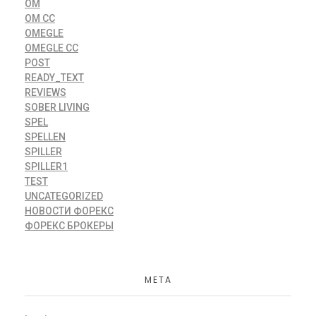
OM
OM CC
OMEGLE
OMEGLE CC
POST
READY_TEXT
REVIEWS
SOBER LIVING
SPEL
SPELLEN
SPILLER
SPILLER1
TEST
UNCATEGORIZED
НОВОСТИ ФОРЕКС
ФОРЕКС БРОКЕРЫ
META