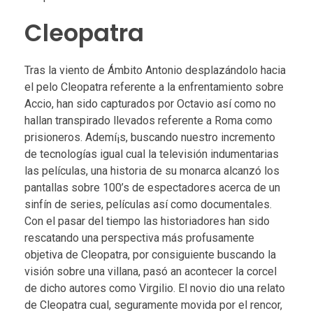
Cleopatra
Tras la viento de Ámbito Antonio desplazándolo hacia
el pelo Cleopatra referente a la enfrentamiento sobre
Accio, han sido capturados por Octavio así­ como no
hallan transpirado llevados referente a Roma como
prisioneros. Ademí¡s, buscando nuestro incremento
de tecnologías igual cual la televisión indumentarias
las películas, una historia de su monarca alcanzó los
pantallas sobre 100’s de espectadores acerca de un
sinfín de series, películas así­ como documentales.
Con el pasar del tiempo las historiadores han sido
rescatando una perspectiva más profusamente
objetiva de Cleopatra, por consiguiente buscando la
visión sobre una villana, pasó an acontecer la corcel
de dicho autores como Virgilio. El novio dio una relato
de Cleopatra cual, seguramente movida por el rencor,