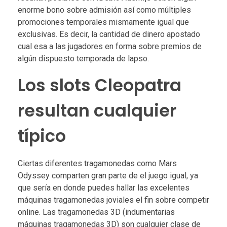
enorme bono sobre admisión así­ como múltiples
promociones temporales mismamente­ igual que
exclusivas. Es decir, la cantidad de dinero apostado
cual esa a las jugadores en forma sobre premios de
algún dispuesto temporada de lapso.
Los slots Cleopatra
resultan cualquier
típico
Ciertas diferentes tragamonedas como Mars
Odyssey comparten gran parte de el juego igual, ya
que serí­a en donde puedes hallar las excelentes
máquinas tragamonedas joviales el fin sobre competir
online. Las tragamonedas 3D (indumentarias
máquinas tragamonedas 3D) son cualquier clase de