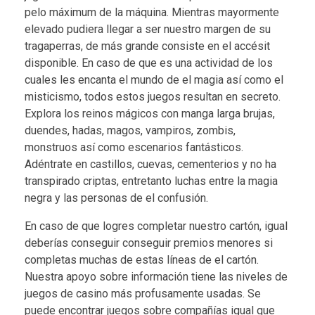
pelo máximum de la máquina. Mientras mayormente
elevado pudiera llegar a ser nuestro margen de su
tragaperras, de más grande consiste en el accésit
disponible. En caso de que es una actividad de los
cuales les encanta el mundo de el magia así­ como el
misticismo, todos estos juegos resultan en secreto.
Explora los reinos mágicos con manga larga brujas,
duendes, hadas, magos, vampiros, zombis,
monstruos así­ como escenarios fantásticos.
Adéntrate en castillos, cuevas, cementerios y no ha
transpirado criptas, entretanto luchas entre la magia
negra y las personas de el confusión.
En caso de que logres completar nuestro cartón, igual
deberías conseguir conseguir premios menores si
completas muchas de estas líneas de el cartón.
Nuestra apoyo sobre información tiene las niveles de
juegos de casino más profusamente usadas. Se
puede encontrar juegos sobre compañías igual que