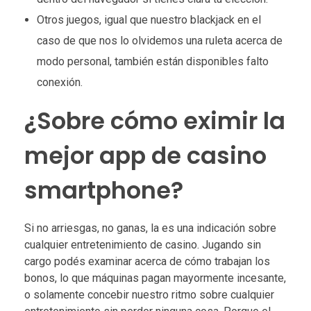
Otros juegos, igual que nuestro blackjack en el
caso de que nos lo olvidemos una ruleta acerca de
modo personal, también están disponibles falto
conexión.
¿Sobre cómo eximir la
mejor app de casino
smartphone?
Si no arriesgas, no ganas, la es una indicación sobre
cualquier entretenimiento de casino. Jugando sin
cargo podés examinar acerca de cómo trabajan los
bonos, lo que máquinas pagan mayormente incesante,
o solamente concebir nuestro ritmo sobre cualquier