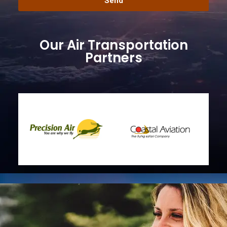
Send
Our Air Transportation
Partners