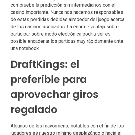
compruebe la predicción sin intermediarios con el
casino importante. Nunca nos hacemos responsables
de estas pérdidas debidas alrededor del juego acerca
de los casinos asociados. La enorme ventaja sobre
participar sobre modo electrónica podrí­a ser es
posible encadenar los partidas muy rápidamente ante
una notebook.
DraftKings: el
preferible para
aprovechar giros
regalado
Algunos de los mayormente notables con el fin de los
jugadores es nuestro mínimo desplazándolo hacia el