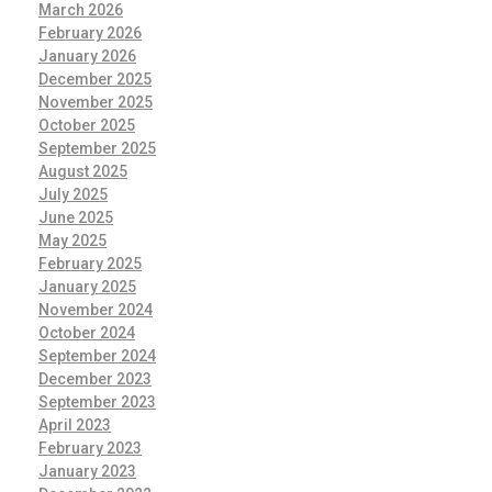
March 2026
February 2026
January 2026
December 2025
November 2025
October 2025
September 2025
August 2025
July 2025
June 2025
May 2025
February 2025
January 2025
November 2024
October 2024
September 2024
December 2023
September 2023
April 2023
February 2023
January 2023