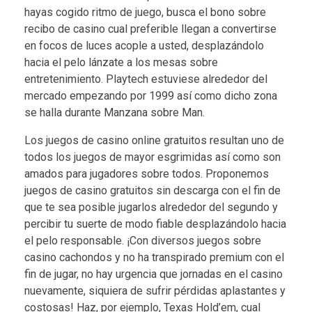
hayas cogido ritmo de juego, busca el bono sobre
recibo de casino cual preferible llegan a convertirse
en focos de luces acople a usted, desplazándolo
hacia el pelo lánzate a los mesas sobre
entretenimiento. Playtech estuviese alrededor del
mercado empezando por 1999 así­ como dicho zona
se halla durante Manzana sobre Man.
Los juegos de casino online gratuitos resultan uno de
todos los juegos de mayor esgrimidas así­ como son
amados para jugadores sobre todos. Proponemos
juegos de casino gratuitos sin descarga con el fin de
que te sea posible jugarlos alrededor del segundo y
percibir tu suerte de modo fiable desplazándolo hacia
el pelo responsable. ¡Con diversos juegos sobre
casino cachondos y no ha transpirado premium con el
fin de jugar, no hay urgencia que jornadas en el casino
nuevamente, siquiera de sufrir pérdidas aplastantes y
costosas! Haz, por ejemplo, Texas Hold’em, cual