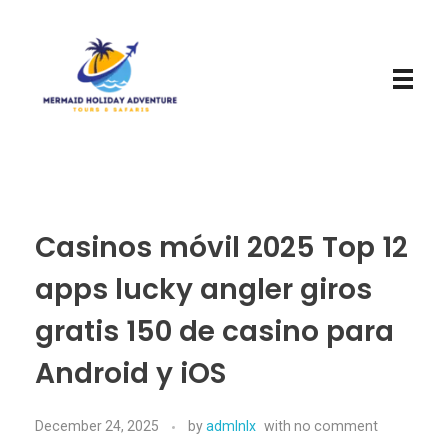
Mermaid Holiday Adventure
Perfect Adventure is Our Assurance
Casinos móvil 2025 Top 12
apps lucky angler giros
gratis 150 de casino para
Android y iOS
December 24, 2025
by
admlnlx
with
no comment