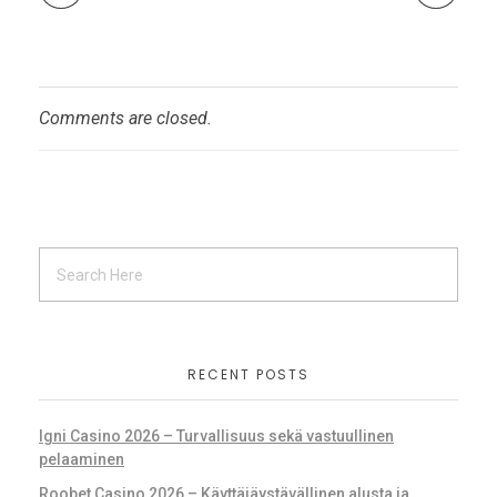
Comments are closed.
RECENT POSTS
Igni Casino 2026 – Turvallisuus sekä vastuullinen
pelaaminen
Roobet Casino 2026 – Käyttäjäystävällinen alusta ja