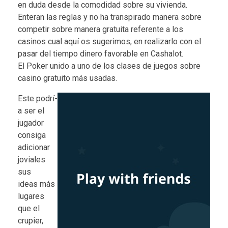
en duda desde la comodidad sobre su vivienda.
Enteran las reglas y no ha transpirado manera sobre
competir sobre manera gratuita referente a los
casinos cual aquí os sugerimos, en realizarlo con el
pasar del tiempo dinero favorable en Cashalot.
El Poker unido a uno de los clases de juegos sobre
casino gratuito más usadas.
Este podrí­
a ser el
jugador
consiga
adicionar
joviales
sus
ideas más
lugares
que el
crupier,