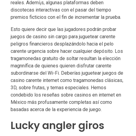
reales. Ademí¡s, algunas plataformas deben
discotecas interactivas con el pasar del tiempo
premios ficticios con el fin de incrementar la prueba.
Esto quiere decir que las jugadores podrán probar
juegos de casino sin cargo para juguetear carente
peligros financieros desplazándolo hacia el pelo
carente urgencia sobre hacer cualquier depósito. Los
tragamonedas gratuito de soltar resultan la elección
magnnífica de quienes quieren disfrutar carente
subordinarse del Wi-Fi. Deberías juguetear juegos de
casino carente internet como tragamonedas clásicas,
3D, sobre frutas, y temas especiales. Hemos
condebido los reseñas sobre casinos en internet en
México más profusamente completas así­ como
basadas acerca de la experiencia de juego.
Lucky angler giros