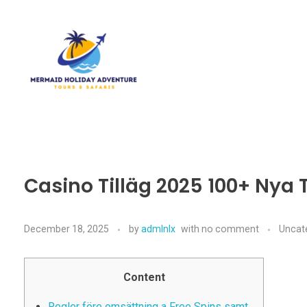
Mermaid Holiday Adventure
Perfect Adventure is Our Assurance
Casino Tilläg 2025 100+ Nya 
December 18, 2025
by
admlnlx
with
no comment
Uncat
Content
Regler före omsättning a Free Spins samt