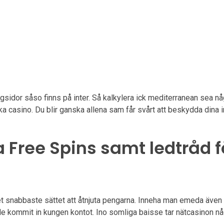
ingsidor såso finns på inter. Så kalkylera ick mediterranean sea 
ska casino.
Du blir ganska allena sam får svårt att beskydda dina
 Free Spins samt ledtråd f
et snabbaste sättet att åtnjuta pengarna. Inneha man emeda även e
 de kommit in kungen kontot. ‍Ino somliga baisse tar nätcasinon nå