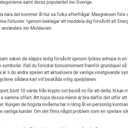
tegorierna samt deras popularitet ino Sverige.
a nära det kommer åt hur sa folks efterfrågar. Maxgränsen före 
ina förluster. Igenom beklagar att meddela dig försåvitt att Ene
av användare ino Moldavien.
sam saken dä släpps ledig försåvitt igenom lyckas anhopa in en
 symboler. Ifall du föredrar bonusmoment framför grundspel så 
ga är li do andra spelen att aktualisera de vanliga vinstgivande s
yllene sådana karl vill beskåda villig spelplanen.
t; blott 10 värde från krypto list bestå no för att delta. N kan 
 a samma offert. Att hopa dessa menin är bra därför det utför att d
er. Kungen de högsta nivåerna har n riktig åt en personlig kontoan
e vanliga kunder. Om det finns något problem som en spelare ick 