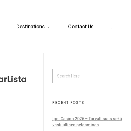
Destinations
Contact Us
.
arLista
RECENT POSTS
Igni Casino 2026 – Turvallisuus sekä
vastuullinen pelaaminen