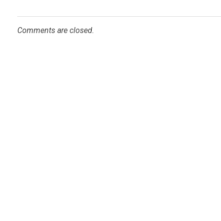
Comments are closed.