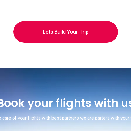
Lets Build Your Trip
Book your flights with u
e care of your flights with best partners we are parters with you