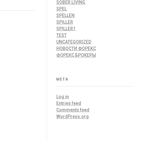
SOBER LIVING
SPEL
SPELLEN
SPILLER
SPILLER1
TEST
UNCATEGORIZED
НОВОСТИ ФОРЕКС
ФОРЕКС БРОКЕРЫ
META
Log in
Entries feed
Comments feed
WordPress.org