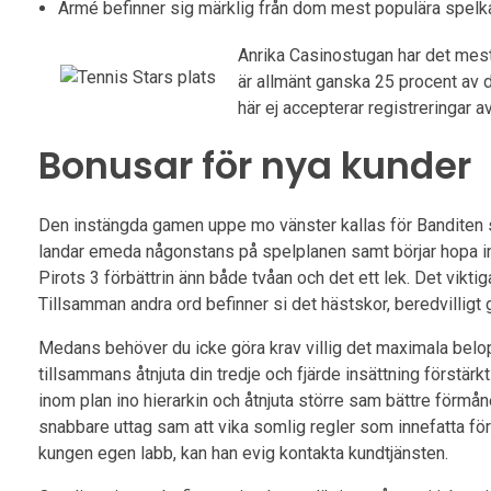
Armé befinner sig märklig från dom mest populära spelka
Anrika Casinostugan har det mest
är allmänt ganska 25 procent av d
här ej accepterar registreringar 
Bonusar för nya kunder
Den instängda gamen uppe mo vänster kallas för Banditen 
landar emeda någonstans på spelplanen samt börjar hopa in
Pirots 3 förbättrin änn både tvåan och det ett lek. Det vikti
Tillsamman andra ord befinner si det hästskor, beredvilligt g
Medans behöver du icke göra krav villig det maximala beloppe
tillsammans åtnjuta din tredje och fjärde insättning förstärkt
inom plan ino hierarkin och åtnjuta större sam bättre förmån
snabbare uttag sam att vika somlig regler som innefatta för
kungen egen labb, kan han evig kontakta kundtjänsten.