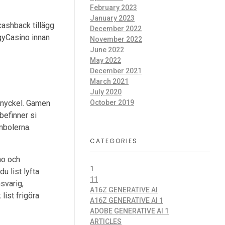
February 2023
January 2023
cashback tillägg
December 2022
rgyCasino innan
November 2022
June 2022
May 2022
December 2021
March 2021
July 2020
October 2019
 nyckel. Gamen
befinner si
ymbolerna.
CATEGORIES
mo och
1
u list lyfta
11
svarig,
A16Z GENERATIVE AI
list frigöra
A16Z GENERATIVE AI 1
ADOBE GENERATIVE AI 1
ARTICLES